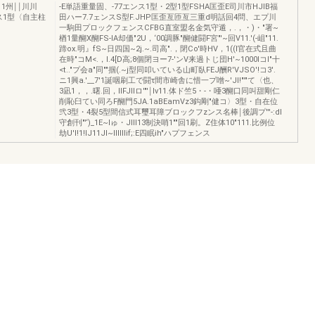
11州￨￨川川
-E単語重量固、-77エンス1型・2型1型FSHA匡歪E司川市HJIB福
ェンス1型〈自主柱
田ハー7.7ェンスS型F.JHP匡歪亙匝亙三重d明話回4問、エプ川
一駒田プロックフェンスCFBG直室盟名金気守遁，.，・)・"署~
楢1量醐X醐FS-IA却価"2U，‘00調豚"醐健闘F宮"'~回V11.'(-岨"11.
蹄ox.明』fS~日四国~2j.~.司高".，閉Co'時HV，1((l官在式且曲
在時"コM<.，l.4[D高;8個閉ヨー7-'ンV来過トじ団H'~1000lコl"十
<t.."プ会a"同""掴(.~j型同叩いている山町臥FEJ酬R'VJSO'!コ3'.
ニ1興a.'__7'1誕咽刷工で闘τ間市崎舎に惜一プ噌~'JI!"'"て〈也、
3凪1，，.曙.回，lIFJIlロ'"'￨Iv11.体ド竺5・-・唖3醐口同叫甜剛仁
削恥臼てい同ろF醐門5JA.1aBEamVz3鈎剛"健コ〉3型・自在位
弐3型・4裂5型間信式耳璽耳障ブロックフzンス名棒￨後調プ'''-:dI
守創刊"'‘)_1E~lゅ・JIII13制決哨1""回1刷。Z住体10"111.比例位
劫U'I!1!IJ11Jl~llllllif;:E四眠ih"ハプフェンス