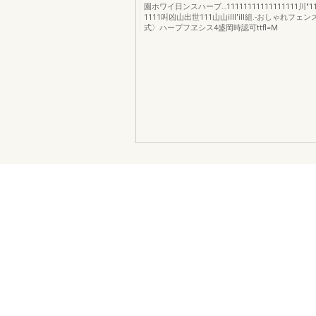
園ホワイ日ンスハーブ…11111111111111111川"1
1111叫凶山出世111山山illl'ill組.-おしゃれフ
式〉ハープフヱシス4盛岡時認可ttfl=M