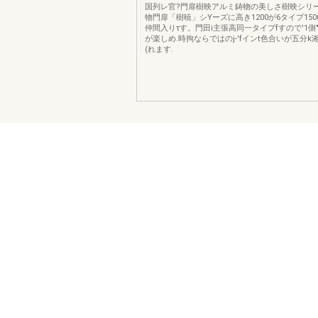
国列レ官?門扉樹映アルミ鋳物の美しさ樹映シリ
物門扉「樹暁」シYーズに高き1200が6タイプ150
仲間入りτす。門田i主張高同一タイプfすので'1側"
が楽しめ.時拘ならではのj-'fインt色合いが五分k
(れます.