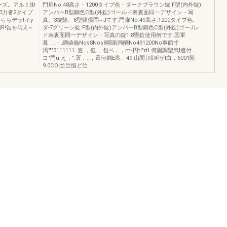
ーズ。アルミ掛
門扉No.48高さ・1200タイプ色・ダークブラウン錠:F型(内外錠)
0力者2タイプ
アンバーB型銅色C型(外錠)ゴールド表裏面同一デザイン・写
らちデサtイy
真。3錠除、8型鑓償問~Jてす.門扉No.49高さ:1200タイプ色:
湘R!告を与え~
ダ-7グリーン錠:F型(内外錠)アンバーB型銅色C型(外錠)ゴーJレ
ド表裏面同一デザイン・写真の錠1:8畳錠使用例です.国軍
葺，.・.綱値倫Nos8Nos8咽刷局醐No491200No事館寸
渇"""3111111..笠.，但.，包ペ，，m•円t!"rtI.何園調聖武l遭付..
ヨ"門u.え，".置，..，置何鋼E富、49I山間￨叩叫ザl白，6001附
9.0CO[竺竺恒ど竺