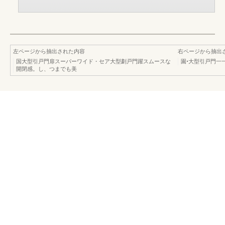
左ページから抽出された内容
右ページから抽出
国大型引戸門扉スーパーワイド・セア大型劃戸門躍スムースな
園•大型引戸門一
開閉感。し、つまでも美