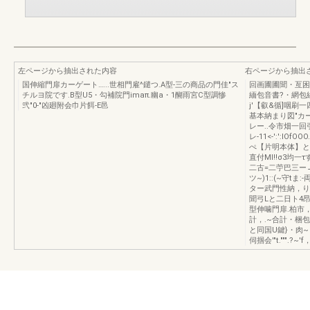
左ページから抽出された内容
右ページから抽出
国伸縮門扉カーゲート…...世相門雇^鑓つ.A型-三の商品の門佳"ス
回画圃圃聞・亙困
チルヨ院です.B型U5・勾補院門imaπ.幽a・1醐雨宮C型調惨
緬包音書?・網包組
弐"0-"凶廻附会巾片餌-E邑
j'【叡&循]咽刷一四削
基本納まり図"カー
レー..令市畑一回引
レ-11<-':':l
ぺ【片明本体】と【鎗
直付Ml!!σ3均一
二古=二苧巴三ー
ツ~)1::(~守tま
ター武門性納，り
聞弓Lと二日ト4昂一
型伸噛門扉.柏市，-
計，.~合計・梱包
と同国U鍵}・肉
伺掴会'"t.""".?~'f