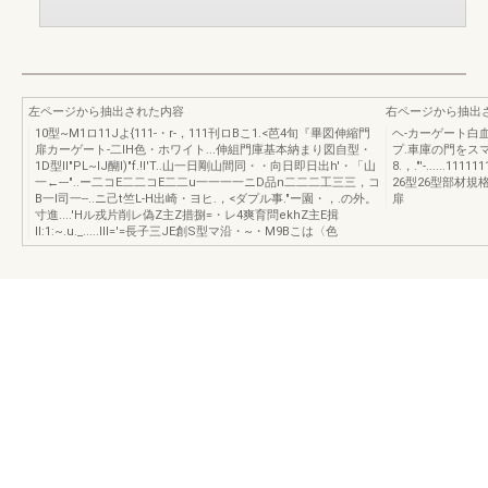
左ページから抽出された内容
右ページから抽出
10型~M1ロ11Jよ{111-・r-，111刊ロBこ1.<芭4旬『畢図伸縮門
ヘ-カーゲート白
扉カーゲート-二IH色・ホワイト...伸組門庫基本納まり図自型・
プ.車庫の門をスマ
1D型II"PL~IJ醐l)"f.!l'T..山一日剛山間同・・向日即日出h'・「山
8.，."'-......11
一←---"..ー二コE二二コE二二u一一一一ニD品n二二二工三三，コ
26型26型部材
B一l司一--..ニ己t竺L-H出崎・ヨヒ.，<ダプル事."ー園・，.の外。
扉
寸進....'Hル戎片削レ偽Z主Z措捌=・レ4爽育問ekhZ主E揖
ll:1:~.u._.....lll='=長子三JE創S型マ沿・~・M9Bこは〈色