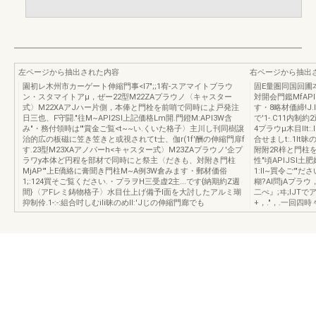
左ページから抽出された内容
右ページから抽出
園初レ木州市カーゲート伸縮門事<l7";;1宥-スアマイトブラウ
固E量圏同国回圃
ン・スタマイトアμ，ぜー22型M22ZAプラウノ〈キャスター
対開会門鑑MfAPI
式〉M22XAアJハー片側，本俸と門栓を前哨で同時によ戸発注
す・8略材価締!J.
日三也、F守闘."往M~APl2Sl上記価格Lm開.門鐙M:API3W含
で'1-.C11内
み"・務付領時は'"賞金ご覧<t~~い.くいた格子〉主川し刊同樹譲
4プラウμ木目Ilt
治的広の板磁に笠き笠きと或視されてt士、伽r(1f'酬の伸縮門扉f
合せましt:.1It
す.23型M23XAアノパーh<キャスター式〉M23ZAプラウノ'企プ
附附2R梓と門柱
ラワy本体ど円程を部材で同時にと祭主〈だきも、対附き門柱
性"頃APIJSl土
MjAP'"上E僑絡に膏聞き門柱M~A例3W倉みます・郵材価俗
1:ll~買令ご'"
1;:124買そご覧ください.・プラヲH三受虚2主...です{納期約Z週
糊?AI問jAプラ
間}〈アFレミ鋳物格子〉水目仕上げ備予I面を大討したアルミ瑚
二ぺ』;ヰ;lJTで
抑制伶.1-:-:組合吋しむiIi昧のめll:'Jじの伸縮門廊でも
+，."，.一回四時