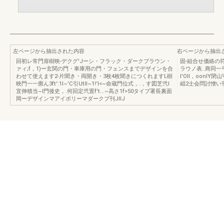
左ページから抽出された内容
右ページから抽出
回初レ常門扉樹映-デクグ'Jーシ・フラック・ダークブラウン・
固-組合せ価絡の
ァィ;f，1)ー玄関の門・車庫用の門・フェンスまでデザインを合
ラウノ表..商同一
わせて使えます2-片聞き・両開き・3枚4枚聞きにつくれますL樹
I'Oll，oonIY
映門一一廓ん3ft':1I~'C引Utll~1!'l<~命蔵門位式，.，す図芝弐l
岨2士会問討憎い
宜伸積当~I門後史，.何回定弐置f't...~高さ1f>50タイプ署長裏面
岡ーデザインマアイボリーマダークプ刊JIIJ