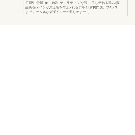
戸川!IIII骨川1m・始吹￨デコラティフ'な装い.手じ伝わる重みt責i
品あるr.y.インが満足感を与え:<れるアルミf肘拘門属。フ4ンス
まで，.ータルなずずインーピ梨しめま一九