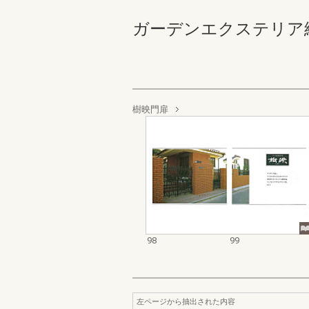
ガーデンエクステリア総合カタ
樹映門扉
98
99
左ページから抽出された内容