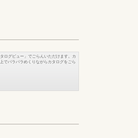
タログビュー」でごらんいただけます。カ
b上でパラパラめくりながらカタログをごら