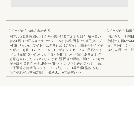
左ページから抽出された内容
右ページから抽出
園アルミ日開園圃•こはく色の第一印象アルミり封合"加を美Lく
園がらり....判醐
するE脱りの戸当りです.7ツレヨヲ材-[説得l門扉1:て俗子タイプ
肺開つり輯MYAMY
~!lGt'サイン(ホワイト合以ぎり付加t2デザイ/，情綿子タイプが
血』割~jfln.0・'
lt'ザィーも目1J'¥Lタイアヵ。1ヂザイシ">Ut，ヌwミ門扉"タイ
雀'，~唱ーゴー肘
プつり元扉13タイプ-つり元扉本体l同じつり元軍もあります.色
と形を合わせたフェνスむ~'Iまれ-盟-門扉の機臨こ川t!f..(>いもの
があほす.盤固門主タJF例w-門柱とヒンジ同じ色のアハミr'lt民、
上下調節が筒期信スライドヒJジf丸1~7~!1雰目護E型錠{がらリ
帯同それぞれ本wに聾し「誠科JU:To寸品主?-ァ~，-