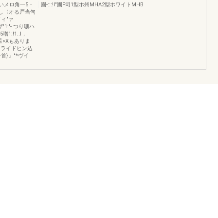
いメロ角一5・
園-:::!I"圃F司1型ホ州MHA2型ホワイトMHB
を克し〈オる戸当句
ィ"ァ
'1:'-.つり珊ハ
1:!1..l，
フ孟>Xもありま
るスライドヒン込
一首}』"*ヴイ