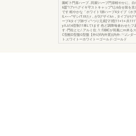
園町卜門扉ハーブ…同展!ハープ門扉軽やかに、白
6盟'1アrペグイキ守ストキャップ"l;);6合せ留
です.軽やかな「ホワイト1帥ハープ4タイプ《ホヲ
IL<~~"ザシi'f.tltたr，が3グザイλn，タイプがlグザ
ープ4タイプ師ヴィ"-つり元肩]'2'3型11+1+-共111‘5噌
y.IIJの6型制11車Lてtます.色ど調降毎倉わせた
す.-門柱とヒ/.アルミ住:.1:.f湖町が筒胤にm米
C型酷D型盤G型盤【外U)f内外置)(内外::'-'Jンダ
ト.;r;ワイトーホワイトーゴールド-ゴールド