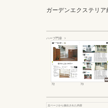
ガーデンエクステリア総合カタ
ハープ門扉
72
73
左ページから抽出された内容