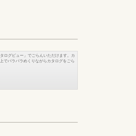
タログビュー」でごらんいただけます。カ
b上でパラパラめくりながらカタログをごら