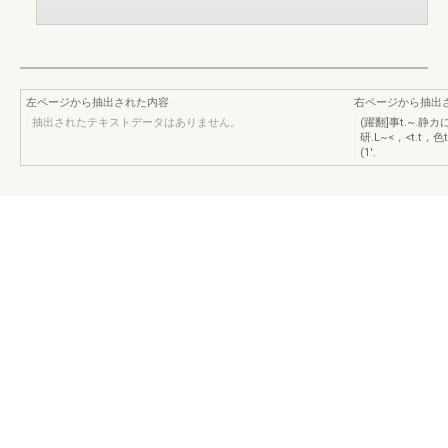
左ページから抽出された内容
右ページから抽出
抽出されたテキストデータはありません。
(躍翻]事t.~.
研.L~<，<t.t
(1'.