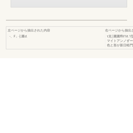
左ページから抽出された内容
右ページから抽出
-、F」-].圃d.
τ克￨圃圃fflll
マイトアンノずー
色と形が新日軽門扉