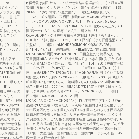
，435，
E-得号及:y姿図"外匂-0τ.・組合せ値絡の符星計玄て~")ト呼WC五
外線です・坦合
宝樹門片袖・くぐり戸〈ブラウン〉組合せ価格ぜn醐￥1，125，
くブラウン〉組
700<.{'IJn(a:)1寸寸ヲZ盗品緬"リ，..定(左}M醐到し3八
，，.((:1)戸
11LN2，."叩M附開2...宝樹門4脚刷NOSIMONORJ根aヲヒ，
~l回目1.，
~II，~OCMOND80XIMONDK.L刊31，叩VIG，.∞，6，6∞
600'"・'"，
川"，・ωHI1.000MONOP3(ZOn411MDNOG位l;~らん三o，A.1
D悶"位おさ句ん.
観.高一一τttMf，ん'寄与〈ぐ'/戸，.縄立自~63，
印"'"〈ぐ
0∞MDNDP4〈ぐり戸栓片袖っき左制日リ戸討さらんまy!3，
さら
OOC帯"，削<，醐￥1，132，900"り戸."白)〈ぐリ戸儲品涌<.(>')
6，(lO~"醐x，
戸盆(右)、，同問s~nMOND8QXIMONOK肉3A12NF26，
伺'"・，<00M。
岨'"114，4囚"'211，醐V回醐、，~lll.n聞V23.4国a出出"川町
醐
MONDSIM叩悶同Non2MDNOPlー日目立佐たて檎手勺ん，ち'-'.
亨甘刈.ん各予
荷量妻陣attAll'A裕子(<"J戸居恨星大片抽っき右倒((り戸たて桂
格子らんま...
子らんまMDNOP4自~23，船。4叩￥1，154，900《戸市吉一堕
00<(''I~面
1ー《ぐ'/戸1111ftJlIτ?可F~，，，，‘'M司IjOS4A同N080)(1》
13FR2刷山使
日!。∞3A13NF2¥/'429.0∞"訓。阻MONOA2M附円《ぐり戸位穆
V114・
8孟•立大112.1，刷MDNOKRw・6，‘凶E咽'"・，<00，州G旭川M
1.OOO，..咽らんa
叩M剛50いものbんsらん，鋤線障~せんEん繍?¥/217咽MONDR3
、~lI1，
伏/"屋根￥329，00011H.~咽MONDP'D1R(('り戸経片補っき右
僻陸相し戸いもの
刷〈ぐり戸いもの勺んまV211，∞。MONDR3代リ，...u朝日
2MON勺P川
四，"醐'，500MON080X2V~21.悶
旧"..度"<，脚吋
MONOκRMONDP4MONDS4R<(''1Ft!τ下可芦耳(有}〈ぐリ戸m
IVIId刷V23，
晶編<('IJ戸星電〈右)回せん，<'ん格子園腫村せん{まん格子ラノ
d(tl)戸.幌
マ白区介囚おさらんま固たて枯子bんま固いものらんま困扉右陪
戸詮両補っき右側左
回廊左陪巴桜韓し戸抽立((，リ戸右脚手障子由宜分-世立くくり
屋紙たて得子っ
戸例屋機づき、ぜ'"ん格予震右野手組合ゼ組合せ価絡の呼称、N
合せ組合せ価格
口。の見方-宝樹門片抽っき例:大屋仮たて格子勺んませ'-lfん裕子
$呼脈問調にXを
右側代':戸温合せ袖門の匡介凶一開き戸勝手喜凶一15凶一独立i
嘆っき倒産侵
り戸回一大屋根富田面倒門区分囚一面檎門tE一ランの好国一35
合せせμまん絡子
囚一量iっき回一自立性清