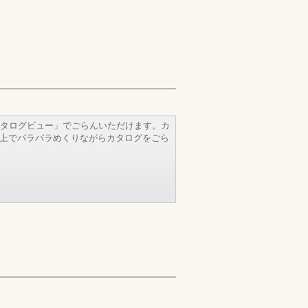
タログビュー」でごらんいただけます。カ
b上でパラパラめくりながらカタログをごら