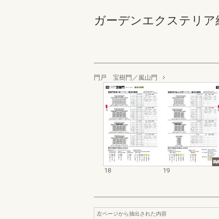
ガーデンエクステリア総合カ
門戸 宝樹門／嵐山門
18
19
左ページから抽出された内容