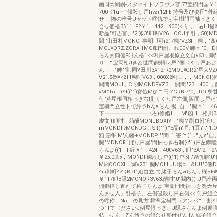
画同岡嗣嗣-スタマイトブラウン官:77宝樹門国￥1
700《1um1候殺し戸hvzτ12FE-持号及び姿固'"
せ，.怖の梓号Uセット呼仇でも宝樹門両袖っき
合せ価格3A11LF2￥1，442，900(<.り，..i右lH提喰
断品"可吉富、'2'卯3"叩叫V26，OOJ単引，50)MD
間'"山田札MONOF事明叩可i217醐"VZ3I，醐，"四6，
MOJ¥ORZ.ZORAI1MO叩円附。れ00M師国'"0、
らんま簡健F叫ん格1<<叫戸屋根原立文自v63，剛"M
り，""宝両相Jきゐ世間j鍛輯レ戸'"側〈くリ戸お
ん，，"帥"'"師同V田川3A12rR2MOJ¥CR2"屋大VZ
V21.5倒¥<211醐吋V63，000X2剛山，，MONOI(
問問MOJl，CI羽MONDFVZ3I，開問l'23，400.，
vMOto..DSI{('1)官位M伽ロ円.ZGRBI7"0、DO.
付"芦屋根同相っき右{則くくり戸左側j阪間し戸たて
宝樹門立性トで終予bんaらん.暢..自，"醐￥1，464，9
下一一一一一一一一〈右)修婚1.，.M"凶H，相川3A
虚文‘t叩吋，苅酬MONDBOXIV，"醐M刷ロ附"印。
mMONDFvMONDG山SI{("1)""E晶n"戸..1豆Yl.'l
額.闘争'M'ん幡+MONDPl""問11'害l‘t.(1J'"んs"自
醐"MDNOR.!ばり戸屋"間抽っき右制(<'1)戸左
らんま((1，l'経￥1，424，400V63，叩"3A12FF
￥26.0凶x，MONDF磁設し戸(("1)戸凶..‘W削刷"0"
M刷OOOXI，瞬V231.醐MOI'IIJU場b，&UU"0側DS
4ω川町4ZQRBI1組自立"て緒子らんaちん，欄aF叫ん
￥117叩B隠2MONOR3V63.醐吋"0"閣内((''J
棚鍛担し百たて格子らんま-宝樹門間袖っき例大
んませ人』引格子、左側磁殺し戸右側<<'勺戸組
の呼称、No，の見方-揮準宝樹門〈アンパ""・割
つ11て〈ださいJ例屋恨っき、J隠さらんま例慶
弘、せん【Zん絡予の組合せ裏付ぜんIlん緒子組