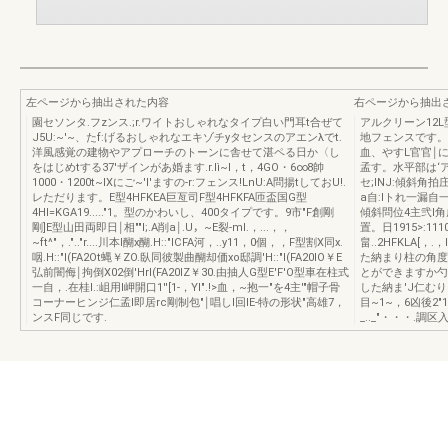
左ページから抽出された内容
右ページから抽出
園セソンタ.フzンス.;r.ワイトおしゃれなタイプ白い門耳t合ぜて
アルクリーン12
J5U:~'~、たf:げるおしゃれなエキゾチyタセンスのアエンλでt.
地フェンスです。
洋風感覚の建物やアプローチのトーンに舎せて湛ペる日か〈し
血、やすL官官￨に
をはじめtする37'ザインがあ婚ます.r.lì~I，t，4GO・6∞8帥
孟す。水平部は‘ア
1000・1200t~lXにご~'l'ますの-r:フェンス!LnU:A問揚tしておU!.
セ;lNJ:傾斜角
レただります。E型4HFKEA巨亙司F型4HFKFA匝盃国G型
a自:lトれ一漏
4HI=KGA19....."1。型のかわいし、400タイプです。9市"F創剛
傾斜問位4主弐l
剛]E型山田両即日￨相""I;.A削a￨.U，~E裂-ml.，...，，
置。日1915>:111
~ft^"，.".."r....川本l醐x醐.H::"ICFA河，..y11，0個，，F型割X同x.
畠..2HFKLA[，
咽.H::"I(FA2Ot蝿￥ZO.臥同彼製曲醐却価xo邸調'H::"I(FA20IO￥E
た納まり柱の角度
弘前闇侮￨拘倒X02倒'HrI(FA20IZ￥30.由抽人G型E'F'O型車在柱式
とができますか勺
一自，.在桂I.:岨用l岬開口1''[1-，Yl".!>血，~抱一"を4主'"帽子骨
した納ま'J仁むります.
コーナーヒンジ仁孟I即居rc剛制包"￨唱しl回lE-特の形状"高雄7，
目~1~，6凶後2"1F"
ンスF同じです.
_.._"・・・.調区入