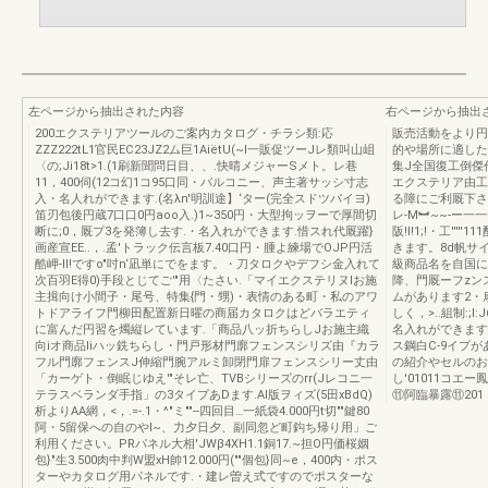
左ページから抽出された内容
右ページから抽出
200エクステリアツールのご案内カタログ・チラシ類:応
販売活動をより円
ZZZ222tL1官民EC23JZ2ム巨1AiëtU(~I一販促ツーJレ類叫山岨
的や場所に適した
〈の;Ji18t>1.(1刷新聞問日目、、.快晴メジャーSメト。レ巷
集J全国復工倒傑
11，400伺(12コ幻1コ95口同・バルコニー、声主著サッシ寸志
エクステリア由工
入・名人れができます.(名λn'明訓途】‘ター(完全スドツパイヨ)
る障にご利厩下さ
笛刃包後円蔵7口口0円aoo入.)1~350円・大型拘ッヲーで厚間切
レ-M︼~~-ー一一
断に;0，厩プ3を発簿し去す.・名入れができます.惜スれ代厩躍}
阪!l!1;!・工''
画産宣EE..，.孟'トラック伝言板7.40口円・腫よ練場でOJP円活
きます。8d帆サイ
酷岬-II!ですo"吋n‘凪単にでをます。・刀タロクやデフシ金入れて
級商品名を自国に
次百羽E得0)手段とじてご'"用〈たさい.「マイエクステリヌlお施
降、門厩ーフzン
主揖向け小間子・尾号、特集{門・甥)・表情のある町・私のアワ
ムがあります2・
トドアライフ門柳田配置新日曜の商届カタロクはどバラエティ
しく，>..組制:;l
に富んだ円習を燭縦レています.「商品八ッ折ちらしJお施主織
名入れができます.
向iオ商品Iiハッ銑ちらし・門戸形材門廓フェンスシリズ由『カラ
ス鋼白C-9イプが
フル門廓フェンスJ伸縮門腕アルミ卸閉門扉フェンスシリー丈由
の紹介やセルのお
「カーゲト・倒眠じゆえ'"そレ亡、TVBシリーズのrr(Jレコニ一
し'01011コ
テラスベランダ手指」の3タイプあDます.AI版ヲィズ(5田xBdQ)
⑪阿臨暴露⑪201
析よりAA網，<，.=-.1・^"ミ""--四回目…一紙袋4.000円t切""鍵80
阿・5留保への自のやI~、力夕日夕、副同忽ど町鈎ち帰り用」ご
利用ください。PRパネル大相'JWβ4XH1.1銅17.~担O円価桜姻
包}"生3.500肉中判W盟xH帥12.000円(""個包}同~e，400内・ポス
ターやカタログ用パネルです.・建レ曽え式ですのでポスターな