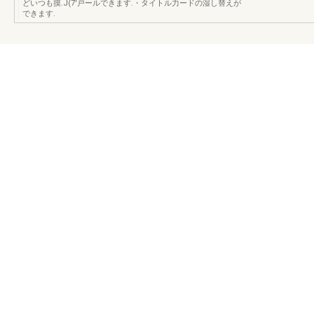
どいつも摸.J(7'戸ールできます.・タイトル力ードの湿し替えが
できます.