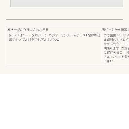
左ページから抽出された内容
右ページから抽出
回J~J旧ニー・を戸-ベランタ手摺・サンルームテラスE型標準仕
のご案内ec'バ
織のシノブルげ刊でれアルミバルコ
ま別冊のカタログ
テラス刊色I:...
間衝icます..の
に官釘札骨口〈問
アルミバUコEI
下さい.