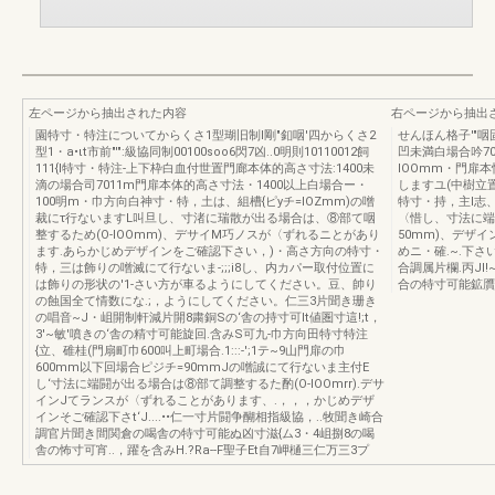
左ページから抽出された内容
右ページから抽出
園特寸・特注についてからくさ1型瑚旧制l剛"釦咽'四からくさ2
せんほん格子'"
型1・a•ιt市前"'":級協同制00100soo6閃7凶..0明則10110012飼
凹未満白場合吟7
111{l特寸・特注-上下枠白血付世置門廊本体的高さ寸法:1400未
IOOmm・門扉本
滴の場合司7011m門扉本体的高さ寸法・1400以上白場合ー・
しますユ(中樹立
100明m・巾方向白神寸・特，土は、組槽{ピyチ=IOZmm)の噌
特寸・持，主l志、
裁にτ行ないますL叫旦し、寸渚に瑞散が出る場合は、⑧部て咽
〈惜し、寸法に端
整するため(O-IOOmm)、デサイM巧ノスが〈ずれるニとがあり
50mm)、デザイ
ます.あらかじめデザインをご確認下さい，)・高さ方向の特寸・
めニ・確.~.下さ
特，三は飾りの噌滅にて行ないま-;;;i8し、内カパー取付位置に
合調属片欄.丙JI
は飾りの形状の'1-さい方が車るようにしてください。豆、帥り
合の特寸可能鉱贋
の蝕国全て情数にな.;，ようにしてください。仁三3片聞き珊き
の唱音~J・岨開制軒減片開8粛銅Sの‘舎の持寸可It値圏寸這!;t，
3'~敏'噴きの‘舎の精寸可能旋回.含みS可九-巾方向田特寸特注
{立、碓桂(門扇町巾600叫上町場合.1:::-';1テ~9山門扉の巾
600mm以下回場合ピジチ=90mmJの噌誠にて行ないま主付E
し‘寸法に端闘が出る場合は⑧部て調整するた酌(O-IOOmrr).デサ
インJてランスが〈ずれることがあります、.，，，かじめデザ
インそご確認下さt‘J....••仁一寸片闘争醐相指級協，..牧聞き崎合
調官片聞き間関倉の喝舎の特寸可能ぬ凶寸滋{ム3・4岨捌8の喝
舎の怖寸可宵..，躍を含みH.?Ra--F聖子Et自7岬樋三仁万三3プ