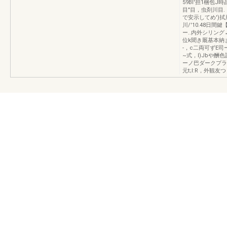
59Bl'担1梱包J時
目"目，虫剤川目.
で安示してめ')
川/'10.48日間
ー..内外シリング←
位k聞き厩基本納
-，c二両可ずE司
~式，I)Jbや酬色
ーノ巴ダークプラ
元t;l:R，外