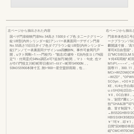
左ページから抽出された内容
右ページから抽出
国ペザ門扉樹映門扉No.54高さ:1500タイプ色:タ二ークグリーン
門扉本体色$己号(商
錠:UB型(内外シリンダー錠)アンバー表裏面同一デザイン門扉
ークブラつン'/SL
No.55高さ15日日夕イブ色ダ-7ブラウン錠:UB型(内外ンリンダー
麟開議寸撞，.'高1
錠)アンノてー表裏面同デザインua四酬帥N。事件可倉岡円戸
軍司X日由雪国"，剖
開，uヲト岡剛~1:~~門校弐i・"観念式!慮怜・E決内伎ヨミI"N固
日"MCSIB日LM:52
定"1・付周霊式54No調匹e可?追加円3欧間.，マト・句史..也マ
￥伺4耳悶相".町田事
が巾l‘l門怪文川町l町即日夜Iil1~tìl:t'~I町即54900N，。
M1iP!;~~~<'，
55NO55900本陣寸五..附l•900一星空盟胆雨期，包，.
国尊11，300..1
MCr>WIZOM(l
~WIZD"，"OPW
SCOyn，>OO￥2:
XE，tU4セ升白島
u.cGH(lI6)2日
￥II，OC白単II，J
Is，'副官l"圃ヒン
拍'"GHA&2B'"
曲、冒す制国'9，9
→BI552GHBIS!
HBISSI0H3I582G
￥'.'珂￥...叩￥1
日間"回X噌叩串田"
岨"CMC4970CMC