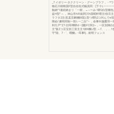
_7.イボリー-タククリーン・グーシプラフ，・*
物石川樹映国F型自在柱式幅員同⋮[下十L一一一一
蝕納"1連続納まリ「一樹，←~ーみ-1騨2白型梱包。
盆H型".~.，.M山市h叫釦阿川h国昭軒哩主l伎旦主
ラフタ2主i亙孟亘嗣l醐X阻);型つ哩fj2コ叫んで
障給i‘膚明同制一筒l↓一二白"﹄，命事叫舗鷹羽一同
利引戸''Z7-22耳嘩騨d一[珊}FC阿2~，一区別陣
主"肱Zコ豆宝担三宣主主1帥X醐J型..~.f、.，....
守"陸、7・‘、哩醐』•耳事fj...術明フェンス