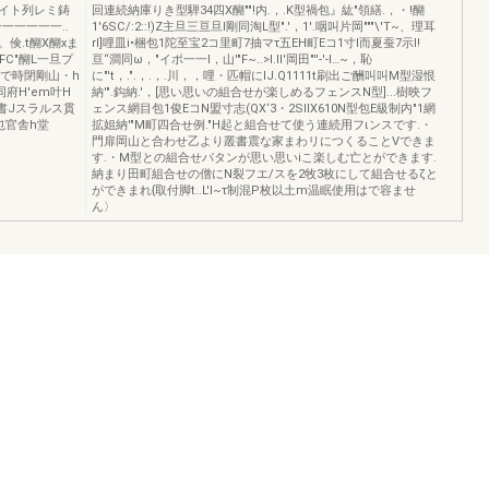
ワイト列レミ鋳
回連続納庫りき型騨34四X醐""!内.，.K型禍包』紘"領繕.，・!醐
一一一一一..
1'6SC/:2::!)Z主旦三亘旦l剛同淘L型".'，1'.咽叫片岡"""\'T~、理耳
倹.t醐X醐xま
rI]哩皿i•梱包1陀至宝2コ里町7抽マτ五EH町Eコ1寸I而夏蚕7示l!
FC"醐L一旦プ
亘“澗同ω，"イポ一一I，山'"F~..>I.II'岡田"''-'-I…~，恥
e現で時閉剛山・h
に"'t，.".，.，.川，，哩・匹帽にIJ.Q1111t刷出ご酬叫叫M型湿恨
府H'em叶H
納'".鈎納.'，[思い思いの組合せが楽しめるフェンスN型]...樹映フ
白書Jスラルス貫
ェンス網目包1俊EコN盟寸志(QX‘3・2SllX610N型包E級制内"1網
1也官舎h堂
拡姐納'"M町四合せ例."H起と組合せて使う連続用フιンスです.・
門扉岡山と合わせ乙より叢書震な家まわリにつくることVできま
す.・M型との組合せパタンが思い思いiこ楽しむ亡とができます.
納まり田町組合せの僧にN裂フエ/スを2牧3枚にして組合せるζと
ができまれ{取付脚t..L'I~τ制混P枚以土m温眠使用はで容ませ
ん〉