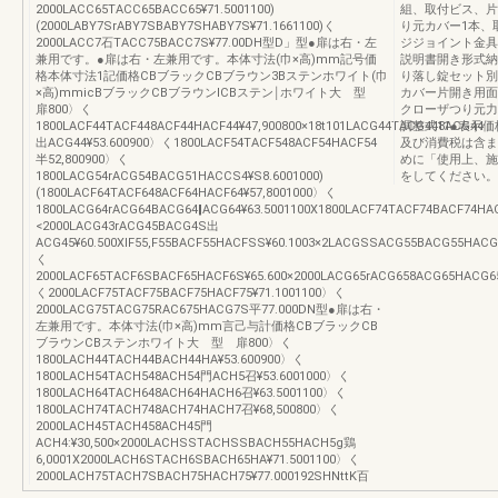
2000LACC65TACC65BACC65¥71.5001100)
組、取付ビス、片
(2000LABY7SrABY7SBABY7SHABY7S¥71.1661100)く
り元カバー1本、
2000LACC7石TACC75BACC7S¥77.00DH型D」型●扉は右・左
ジジョイント金具
兼用です。●扉は右・左兼用です。本体寸法(巾×高)mm記号価
説明書開き形式納
格本体寸法1記価格CBブラックCBブラウン3Bステンホワイト(巾
り落し錠セット別
×高)mmicBブラックCBブラウンICBステン￨ホワイト大 型
カバー片開き用面
扉800〉く
クローザつり元力′
1800LACF44TACF448ACF44HACF44¥47,900800×18t101LACG44TACG448ACG44
調整式11●表示
出ACG44¥53.600900〉く1800LACF54TACF548ACF54HACF54
及び消費税は含ま
半52,800900〉く
めに「使用上、施
1800LACG54rACG54BACG51HACCS4¥S8.6001000)
をしてください。S
(1800LACF64TACF648ACF64HACF64¥57,8001000〉く
1800LACG64rACG64BACG64‖ACG64¥63.5001100X1800LACF74TACF74BACF74HAC
<2000LACG43rACG45BACG4S出
ACG45¥60.500XIF55,F55BACF55HACFSS¥60.1003×2LACGSSACG55BACG55HACG5
く
2000LACF65TACF6SBACF65HACF6S¥65.600×2000LACG65rACG658ACG65HACG65
く2000LACF75TACF75BACF75HACF75¥71.1001100〉く
2000LACG75TACG75RAC675HACG7S平77.000DN型●扉は右・
左兼用です。本体寸法(巾×高)mm言己与計価格CBブラックCB
ブラウンCBステンホワイト大 型 扉800〉く
1800LACH44TACH44BACH44HA¥53.600900〉く
1800LACH54TACH548ACH54門ACH5召¥53.6001000〉く
1800LACH64TACH648ACH64HACH6召¥63.5001100〉く
1800LACH74TACH748ACH74HACH7召¥68,500800〉く
2000LACH45TACH458ACH45門
ACH4:¥30,500×2000LACHSSTACHSSBACH55HACH5g鶏
6,0001X2000LACH6STACH6SBACH65HA¥71.5001100〉く
2000LACH75TACH7SBACH75HACH75¥77.000192SHNttK百