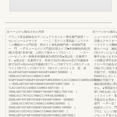
左ページから抽出された内容
右ページから抽出
グランド富岳新峻岳モデノピュアスタイル一導往雅門扉用！一
ニューエクジス門
セレビューエクサリオ 一一こ︱王クジス電気錠！ニラクテ
涼雅エクサリオ一
ィス機能ポール門柱照 明ボスト表札鋳物門扉一木樹指門扉
ーラクティス機能
一 門 一戸エューエクジス門扉[大型タイプ]■本体梱包内容(共
線カバーは、施錠
通)大型扉1本体1枚、上部たて枢キャップ2コ一こ︱ 一スー
CBステンになり
パーセゾンダ一有峰本体価格表DA型DD型●扉は右・左兼用で
勝手がありますの
す。●扉は右・左兼用です。本体寸法(巾×高)mm言己号価格本
り内開き堺手右左
体寸法(巾×高)mm記号価格CBブラックDBブラウンCBステンホ
クローザの組合せ
ワイトCBブラックCBブラウ〉CBステンホワイト大 型 扉
H8以下に対応で
XlLABY44TABY448ABY44HABY44¥47,900800〉く
可能です。外開き
1800LACC44TACC44BACC44半
EMAHエレガン
XlABY54ABY548ABY54HABY54¥52t800×1LACC54BACC54¥58,6001000〉
取付け可能です。
く1800LABY64TABY648ABY64HABY64¥57.800〉く
施錠側(掛側)に
1LACC64TACC648ACC64¥63.5001100〉く
せん。●電気錠を
1800LABY74TABY748ABY74HABY74路2,7001100〉く
(¥1,100)を
1800LACC74TACC748ACC74半68,500800)く
ットスイッチ・電
2000LABY45TABY453ABY45HABY45¥54・600800〉
市販品をお求めく
〈2000LACC45TACC458ACC45¥60,500900〉く
扉門 一戸一亘︱
2000LABY55TABY558ABY55HABY55¥60,100900〉く
結線ボックス、門
2000LACC55TACC558ACC55¥66.0001000〉く
プ2コ、ヒンジ2
2000LABY65TABY658ABY65HABY65¥65,6001000)く
ジセット戸当リセ