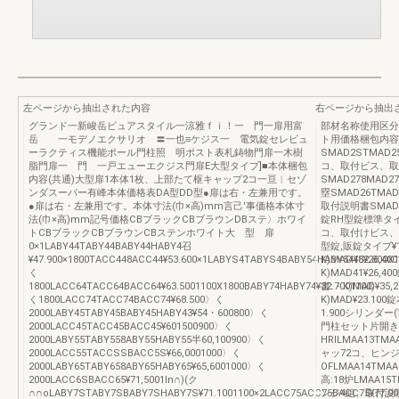
左ページから抽出された内容
右ページから抽出
グランド一新峻岳ピュアスタイル一涼雅ｆｉ！一 門一扉用富
部材名称使用区分
岳 一モデノエクサリオ 〓一也≡ケジス一 電気錠セレビュ
ト用価格梱包内容
ーラクティス機能ポール門柱照 明ポスト表札鋳物門扉一木樹
SMAD2STMAD2
脂門扉一 門 一戸エューエクジス門扉E大型タイプ]■本体梱包
コ、取付ビス、取
内容(共通)大型扉1本体1枚、上部たて枢キャップ2コ一亘︱セゾ
SMAD278MAD
ンダスーパー有峰本体価格表DA型DD型●扉は右・左兼用です。
塁SMAD26TMA
●扉は右・左兼用です。本体寸法(巾×高)mm言己'事価格本体寸
取付説明書SMAD2
法(巾×高)mm記号価格CBブラックCBブラウンDBステ〉ホワイ
錠RH型錠標準タイプ
トCBブラックCBブラウンCBステンホワイト大 型 扉
コ、取付けビス、取付
0×1LABY44TABY44BABY44HABY4召
型錠,販錠タイブ¥
¥47.900×1800TACC448ACC44¥53.600×1LABYS4TABYS4BABY54HABY54¥52.800X
K)MAD48¥26
く
K)MAD41¥26
1800LACC64TACC64BACC64¥63.5001100X1800BABY74HABY74¥32.7001100)
書:・K)MAD¥3
く1800LACC74TACC74BACC74¥68.500〉く
K)MAD¥23.
2000LABY45TABY45BABY45HABY43¥54・600800〉く
1.900シリンダー
2000LACC45TACC45BACC45¥601500900〉く
門柱セット片開き
2000LABY55TABY558ABY55HABY55半60,100900〉く
HRILMAA13TM
2000LACC55TACCSSBACC5S¥66,0001000〉く
ャッ72コ、ヒン
2000LABY65TABY658ABY65HABY65¥65,6001000〉く
OFLMAA14TMAA
2000LACC6SBACC65¥71,5001ln∩)(ク
高:18炉LMAA15
∩∩oLABY7STABY7SBABY7SHABY7S¥71.1001100×2LACC75ACC75BACC75¥77.0
ンジ4組、取付説明書L