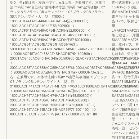
型D」型●扉は右・左兼用です。●扉は右・左兼用です。本体寸
直付式調整ヒンジセッ
法(巾×高)mm言己張計価格本体寸法(向×高)mm記号価格CBブ
15,400=ンジ
ラックうBブラウンCBステンホワイトCBブラックCBブラウン
書SMAF04TMAF
3Bステンホワイト大 型 扉800)く
書戸当リセット高:18
1800LACF44TACF44BACF44HACF44沼7,900800)く
当り2本、取付ビス左勝
1800LACG44TACG44G44平53,600900〉く
用
1800LACF54TACF548ACF54HACF54¥52,800900〉く
LMAF23TMAF238
1800LACGS4TACG54BACG54HACG54¥58,6001000〉く
落し錠セット片開
1800LACF64TACF648ACF64HACF64半57,8001000)く
SMAF25SMAF2
1800LACG64TACG64BACG64HACG64¥63ョ
組、取付ビス、片
5001100×1800LACF74TACF748ACF74RACF74¥62,7001100X1800LACG74LACG45
開き用SMAF26SM
く2000LACF45TACF458ACF4SHACF4S¥54.600800)く
し錠1組、受け扉
2000TACG45BACG45HACG45¥60.500900×2LACFSSTACF558ACFSSHACFSS¥60.1
t夕科フサギ、取
く
用:MAFA41TM
2000LACG55TACG558ACG55HACG55¥66.000×LACF6STACF658ACF6SHACF6S¥65,
ス、取付説明書8M
く2000LACG75TACG7gBACG7SHACG75¥77,000DN型●扉は
8MAF32HMAF
右・左兼用です。本体寸法(巾×高)mm言己与事価格3Bブラック
具1コ、取付工具
CBブラウンCBステンホワイト大 型 扉
SMAF318MAF31
X1800LACH44TACH448ACH44HACH44¥53.600X1800LACH54TACH543ACH54HACH
SMAF318MAF31
く1800LACH64TACH648ACH64HACH6召¥63,5001100〉く
MAF328MAF32H
1800LACH74TACH748ACH74HACH7召¥68,500800)く
SAZA31SAZA8
2000LACH45TACH458ACH45HACH4t¥60,500900)く
一奨i高SAAXS3S
2000LACH55TACH558ACH55HACH5C¥66,0001000〉く
ン′ヽ-1コ〔尾:
2000LACH65TACH65BACH65HACR6E¥71.5001100)〈ク
タイプ][標準錠
000LACH75TACH758ACH7S‖ACH7:¥77.000190SHmHKH
富岳電門気扉錠用
懇！！！！！！！
こ■エクジスセレ
表札一亘︱セゾン
バーハンドル錠(
当社営業窓口まで