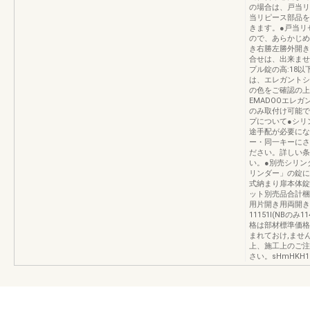
の場合は、戸当リ
当リピース部品を
きます。●戸当リ
ので、あらかじめ
き右勝左勝外開き
合せは、出来ませ
プル錠の高:18以下
は、エレガントシ
の色をご確認の上
EMADOOエレ
のみ取付け可能で
プについて●シリ
途手配が必要にな
ー・同一キーにさ
ださい。詳しい条
い。●別売シリン
リンダー」の錠に
式納まり扉本体錠
ット別売品合計梱
用片開き用両開き
11151l(NBの
格は部材標準価格
まれておけ,ませ
上、施工上のご注
さい。sHmHKH1