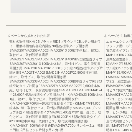
左ページから抽出された内容
右ページから抽出
部材名称使用区分CBブラック用DBブラウン用CBステン用ホワ
エューエクジス門
イト用価格梱包内容錠内掛錠NB型錠標準タイプ開き用
ブラック用CBブ
SMAD25TMAD258MAD25HMAD25¥13.800錠本体1組、鍵3コ、
電気錠タイプE」
取付ビス、取付説明書斉用
MAH41¥166
SMAD27TMAD278MAD27HMAD27¥18,400NBS型錠空錠タイプ
扉内配線左勝￨(E・
SMAD26TMAD26¥13‐100錠本体1組、取付けビス、取付説明書
K)MAH42¥185,
両開き用SMAD28TMAD28¥17.500ラッチ錠RB型錠標準タイプ片
プル錠)アイホン用
開き用SMAD21TMAD213MAD21HMAD21¥20,800錠本体1組、
MAH¥185.900
鍵3コ、取付ビス、取付説明書両開き用
LMAH05TMAH0
SMAD23TMAD238MAD23HMAD23¥27,800標準錠タイプRBS型
プ2コ、組立部品
錠空錠タイプ片開きFSMAD22TMAD228MAD22¥19,600錠本体1
EMAH06EMAH0
組、取付けビス、取付説明書両開きFSMAD24TMAD243MAD24
付ビス門柱式門柱セ
半26,600RH型錠標準タイプ片開き炉E・K)MAD43¥23,100錠本体
LMAA02TMAA0
1組、鍵3コ、取付けビス、取付説明書両開き炉E・
プ2コ、ヒンジ2組
K)MAD44¥29.700RH―B型錠市販錠タイプE・K)MAD47¥19.800
LMAA03TMAA038
錠本体1組、取付けビス、取付説明書向開まMAD¥26,400プッシ
両開き用75角LMAA
ュプル錠PH型錠標準タイプMAD¥26.400錠本体1組、鍵3コ、取
本、ヒンジ4組、
付けビス、取付説明書両開き用¥35,200PH,B型錠市販錠タイプ
LMAA07TMAA078
¥23‐100錠本体1組、取付けビス、取付説明書両開き用(E・
直付式調整ヒンジ
K)MAD46¥31,900両面テ共通EMAD49¥7,700シリンター2コ、韓8
高:1MAF03TMA
コ門柱式門桂セット片開き用75角0用
明書TMAF048MA