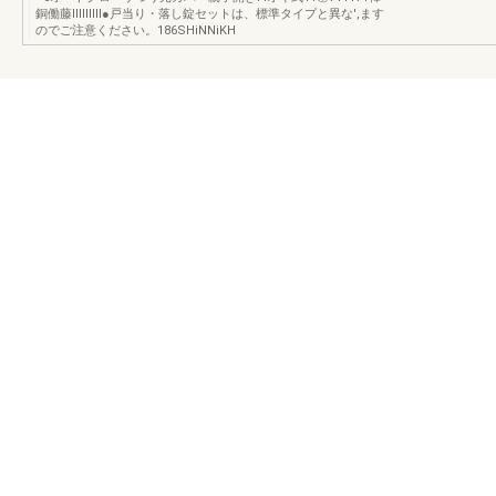
銅働藤ⅢⅢⅢ●戸当り・落し錠セットは、標準タイプと異な',ます
のでご注意ください。186SHiNNiKH