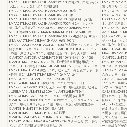
LMAA01TMAA018MAA01HMAA01¥24.100門柱2本、門柱キャン
LMAF12TMAF1
プ2コ、ヒンジ2組、取付説明書2用
落し孔フサギ、取
LMAA02TMAA028MAA02HMAA02¥26.300100角4用
LMAF13TMAF138
LMAA03TMAA038MAA03HMAA03¥51.3006用
LMAF14TMAF1
LMAA04TMAA048MAA04HMAA04¥55,700両開き用75角0用
H2テLMAF51TM
LMAA05TMAA058MAA05HMAA05¥30,700門柱2本、ヒンジ4
本、取付説明書、
組、取付説明書2用LMAA06TMAA068MAA06HMAA06¥32‐
LMAF52TMAF528
500100角4用LMAA07TMAA078MAA07HMAA07¥56,4006用
富:16LMAF53T
LMAA03TMAA008MAA08HMAA08¥60,8003・4枚開き用100角2
開きSMAF32」MAF
用LMAA10TMAA108MAA10HMAA10¥56,9004用
ザ本体1コ、ヒン
LMAAllTMAAll8MAAllHMAAll¥61,500直付式調整ヒンジセット片
組、取付・取扱い
開き用10・12用SMAF01TMAF018MAF01HMAF01¥12.100ニン
MAF31HMAF31
ジ2組、戸当リピース1コ、注受け台座1コ、取付説明書lⅢ16用
MAF318MAF31H
SMAF02TMAF028MAF02HMAF02¥15.400両開き用10・12出
SMAF32JMAF3
SMAF03lMAF03¥13.200ンジ4組、取付説明書面開き用(高:14・
EMAF42EMAF4
16用)、3・4粒開き日SMAF04HMAF04¥16.500戸当リセット0用
付ビス、取付説明
LMAFllTMAFllHMAFll戸当'サ1本、取付ビス、落し孔フサギ、取
︵EMAF61EMAF
付説明書2用LMAF12TMAF128MAF12HMAF124用
六角レンテ、取付
LMAF13TMAF138MAF13HMAF13¥3,7006日
︵SAZA81SAZA
LMAF14HMAF14¥4.000市別笙冗口ｍつり元カバー0日
ブヽシパー共通SAAX
LMAFS6HMAF50¥2,000つり元カバー1本、取付説明書、取付ビ
ンブヽ-1コ(岳:
ス2用LMAFSlMMAFSll¥2,2004用LMAFS2HMAF526用
SAZA83SAZA8
LMAF53HMAF53¥2・700オートクローザ内開き右勝手
配線カバーは、施
SMAF32HMAF32¥36.300クローザ本体1コ、とンジジョイント金
配線カバーを取付
具1コ、取付工具ネジセット1組、取付・取扱い説明書左勝手
●E」・EK型錠
SMAF311HMAF31平36,300外開き右勝手
があります。錠の
SMAF318MAF31HMAF31¥36,300左勝手
外開きにする場合は
SMAF32JMAF328MAF32HMAF32¥36,300キャスターセット共通
してください。●
EMAF42EMAF42EMAF42EMAF42¥3,900ャスター合具1式、取付
●電気錠の接続に
ビス、取付説明書足長落し錠部品共通
ー・配線などが必