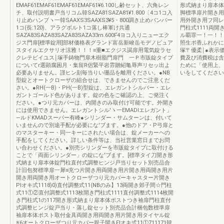
EMAF61EMAF61EMAF61EMAF61¥6.100し齢セット、六角レン
形式納まり扉本体
チ、取付説明書戸当リコム韓SAZA81SAZA81¥1.800〔4コ1コ入
脚標準扉片開き用
り止めハンブヽ一韓SAAXS3SAAXS3¥5・800調き止めバンパー
用外開き用フ同レ
1コ(長:120)、アラグボルト1コ落し棒軍け共通
門柱式1111両開
SAZA83SAZA83SAZA83SAZA33rn.600F4ヨコ入りニューエク
ル覇罪一！一！！
ジス門扉[標準錠用]部材価格表グランド富岳新峻岳モデノピュア
照生ポ香ふれかに
スタイルエクサリオ涼雅！！！≡重■エクジス謁扉用電気錠ラセ
塚〒優柔￨●表示
クレテビイユス￨塚手鋳物門扉木樹脂門扉門 一Ｐ市販錠タイプ
費及び消費税は含
についてr選顕腐困月・集留R侶緊平岩雰贈紹亀辱声リセッ出よ
ために「使用上、
必要ありません。謹ヒン刻毎当りい珊品を離用ください。●NB
いをしてください。
型錠とオートクローザの組合せは、できませんのでご注意くだ
さい。●RH(一B)・PH(一B)型錠は、エレガントシルバー・エレ
ガントゴールド色があります。錠の色をご確認の上、ご発注く
ださい。●つり元カバーは、内開きのみ取付け可能です。外開き
には使用できません。エレガントシル′ヽ一EMADIエレガント」
―ルドKMADスーパー有峰●シリンダー・サムターンは、付いて
いませんので別途手配が必要にな'ブます。●他のドア・P弓扉と
のマスターキー・同一キーにされたい場合は、錠メーカーヘの
手配をしてください。詳しい条件等は、当社営業窓日までお問
い合わせください。●別売シリンダーを市販錠タイプに取付ける
ことで「両面シリンダー」の錠にな'ブます。[標準タイ刀開き形
式納まり扉本体錠門柱直付式調整ヒンジ戸当りセット別売品合
計旧包努標準扉一犀≡充つ片開き用両開き用片開き用両開き用片
開き用両開き用オートクローザつり元カバーキャスター片開き
Plオキ式1118)0)直付調整式11(NBのみ】13両開き郊子間☆門柱
式11①②直付調整式1113枚開き門柱式1111直付調整式1114枚開
き門柱式1の117開き形式納まり扉本体ポストつき袖扉門柱直付
式調整ヒンジ錠戸当り・落し錠セット別売品合計梱包数標準扉
袖扉本体ポスト取付金具両開き用両開き用片開き用タイヤル錠
※6オートクローザつり元カバー親子開きFlオキ式11①711171韓