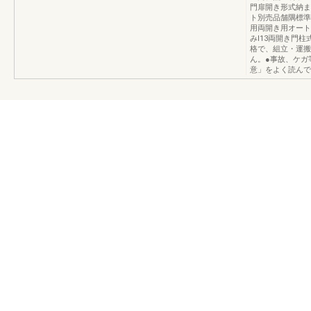
門扉開き形式納ま
ト別売品舗隅標準
用両開き用オートク
みl13両開き門柱
格で、組立・運搬
ん。●事故、ケガ
意」をよく読んで、