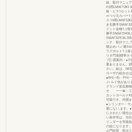
組、取付マニュアル高
H2用LMAF12¥
板・ビス1セット高:1
ｍつり元カバー1ク
ス:14用LMAF52¥
き石勝手SMAF3
イント金物1コ取
勝手SMAF31¥36
SMAF32半36.3
ンテ、取付マニ,ア
開止めバン′通SAAX
ラグボルト1コ落し経
リオ門扉[標準タイ
プ]￨‐霞案内・●
要ありません。調
さい。錠は、NE
ローザの組合せは
●RH(―B)・P
J―ルド色があり
グランド富岳新峻
オ 一一〓︱工つ
カントヨールドK
可能です。外開き
●シリンダー・サ
要にない,ます。
にされたい場合は
い条件等は、当社
リンダーを市販錠
の錠になります。
ル門柱照 明ポス