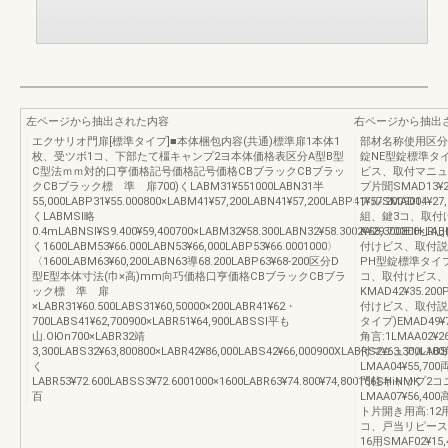
左ページから抽出された内容
右ページから抽出
エクサリオ門扉[標準タイプ]■本体梱包内容(共通)標準扉1本体1
部材名称使用区分
枚、受ツボ1コ、下部たて橿キャンプ2ヨ本体価格表区分A型B型
錠NE型錠標準タイプ
C型法ｍｍ対的口亨価格記号価格記号価格CBブラックCBブラッ
ビス、取付マニュア
クCBブラック標 準 扉700)くLABM31¥551000LABN31半
プ片聞SMAD13
55,000LABP31¥55.000800×LABM41¥57,200LABN41¥57,200LABP41¥57.200900〉
アルSMAD14¥27
くLABMSl略
組、鍵3コ、取付
0.4mLABNSl¥S9.400¥59,400700×LABM32¥58.300LABN32¥58.3002¥58,300800×LAB
K¥29.700EIH
く1600LABM53¥66.000LABN53¥66,000LABP53¥66.0001000〉
付けビス、取付説明
〈1600LABM63¥60,200LABN63導68.200LABP63¥68‐200区分D
PH型錠標準タイプ片
型E型本体寸法(巾×高)mm向巧価格口亨価格CBブラックCBブラ
コ、取付けビス、
ック標 準 扉
KMAD42¥35.2
×LABR31¥60.500LABS31¥60,50000×200LABR41¥62・
付けビス、取付説明
700LABS41¥62,700900×LABR51¥64,900LABSSl平も
タイプ)EMAD49
山.OЮn700×LABR32靖
角言:1LMAA02
3,300LABS32¥63,800800×LABR42¥86,000LABS42¥66,000900XLABRS2¥63.300LABS
付マニュアル100角高
く
LMAA04¥55,7
LABR53¥72.600LABSS3¥72.6001000×1600LABR63¥74.800¥74,800166SHiNMK
門柱キャップ2コ
百
LMAA07¥56,4
ト片開き用高:12用
コ、戸当リピース
16用SMAF02¥1