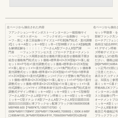
左ページから抽出された内容
右ページから抽出
フアンクション一サインポスト一インターホン一能投物サイ
セット甲朗章・を
ン 一ポストボール 一フックギボシ一台座飾り 一レリ
部材ファンク方ン
ーフ︵剪じ々多工回金飾りデイズエーF可扉[角門柱式・直付調整
ローチア￨フェシ
式]ミッキーA型ミッキーB型ミッ辛―C型88畳ドナルドA型‖権∫携
色特注1総合899
を解燐拡解を︱︱︱︱︱︱プーさんA型プーさんB型門犀 一
※1.デザイン呼称
門扉 一フェンスフリンセス主［プローチア主オーナメント
ズ呼称デイズエーF
一ヽ一二フェンス両開き組含せ価格片開き組含せ価格親子開き
錠(鍵なし)の使
組含せ価格角門柱式セット価格=標準扉×2+ZCK型錠×1+落し錠
ださい。価格は組
セットXl+P弓柱×1直付調整式セット価格=標準扉×2+ZCK型錠
[例]K*MBF□60
×1+落し錠セット×1+直付式調整ヒンジ×1角門柱式セット価格事
ット記号の□部に
直付調整式セット価格=標準扉×1+ZCK型錠×1+P弓柱×1標準扉
ご注意ください。
×1+ZCK型錠×1+直付式調整ヒンジ×1ブロツク壁飾り角門柱式セ
表示タグ,コディ
ット価格=標準扉×2+ZCK型錠×1+落し錠セット×1+P弓柱×1直付
は、32頁をご参
調整式セット価格=標準扉×2+ZCK型錠×1キ落じ錠セット×1+直
基ミッキーC基ド
付式調整ヒンジ×1サイズ呼称本体寸法(巾×高)mm角門柱式直付
呼称ABLCKフ
調整式デザイン呼称ミッキーA型ミッキーB型ミッキーC型柳型
インターホン台座
プーさんA型プーさムB型デザイン呼称ミッキーA型ミッキーB型
スト回金飾り門一
ミッキーC型ドナ,レドA型プーさんA型プーさんB型日固団日回
オーナメントブロ
国回日日日回国ヒ球ブラックセッ配寒ブラック0610600X000来
ミッキーA型ミッ
MBF¥88.600【*MBF¥75,1000710700》く
プーさんB製本体
000K*MBFI170B¥97.200*MBF170KA¥83,700800)く000KネMBF
格言己号価格記号
口80BA¥10S,2K*MBF同80KA半91,700600XK*MBF[司62BA挙
ブラックブラックブラ