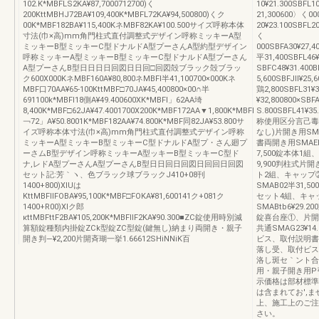
102.K*MBFLS2KA¥87,7000712700)く
10¥21.300SBFL
200KttMBHJ72BA¥109,400K*MBFL72KA¥94,500800)くク
21,300600〉く00
00K*MBF182BA¥115,400KネMBF82KA¥100.500サイズ呼称本体
20¥23.100SBFL2
寸法(巾×高)mm角門柱式直付調整式デザイン呼称ミッキーA型
く
ミッキーB型ミッキーC型ドナルドA型プーさんA型約型デザイン
000SBFA30¥27,4
呼称ミッキーA型ミッキーB型ミッキーC型ドナルドA型プーさん
平31,400SBFL46
A型プーさんB型日日日日回図日日回□回図殻ブラック殻ブラッ
SBFC48¥31.400B
ク600X000KネMBF160A¥80,800ネMBFI半41,100700×000Kネ
5,600SBFJll¥25,
MBF口70AA¥65‐100KttMBF□70JA¥45,400800×00∩半
鶏2,800SBFL31
691100k*MBFI18側A¥49.400600XK*MBFI」62AA埼
¥32,800800×SB
8,400K*MBF□62JA¥47.4001700X200K*MBF172AA▼1,800K*MBFI
S.800SBFL41¥
￢72」A¥50.8001K*MBF182AA¥74.800K*MBF同82JA¥53.800サ
称使用区分言己毒
イズ呼称本体寸法(巾×高)mm角門柱式直付調整式デザイン呼称
なし)片開き用SM
ミッキーA型ミッキーB型ミッキーC型ドナルドA型プ・さん廻プ
書両開き用SMAEl
ーさムB型デザイン呼称ミッキーA型ッキーB型ミッキーC型ド
7,500錠本体1
ナ,レドA型プーさんA型プーさんB型日日回日回図日回回日回図
9,900判柱式片開
セット記:芳｀ヽ、色ブラック球ブラックJ410+08刊
ト2組、キャップ
1400+800)XIUは
SMAB02半31,5
KttMBFIIFOBA¥95,100K*MBF□FOKA¥81,600141ク+081ク
セット4組、キャ
1400+R00)Xlク郎
SMABtb6¥29
κttMBFttF2BA¥105,200K*MBFIIF2KA¥90.300■ZC錠使用時別減
錠喜台座①、片開
算額錠種類内掛錠ZCk型錠ZC型錠(鍵無し)納まり両開き・親子
共通SMAG23¥
開き判―¥2,200片開斉瑚一挙1.66612SHiNNiK百
ビス、取付説明書落
落し受、取付ビス
洛し斑セ｀ント合
用・親子開き用P弓オ
示価格は部材標準
は含まれてお',
上、施工上のご注
さい。