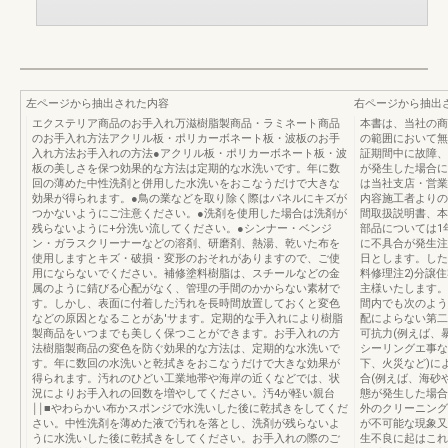
左ページから抽出された内容
右ページから抽出
エクステリア商品のお手入れ万滋樹脂製商品・ラミネート商品
本書は、当社の商
のお手入れ方法アクリル板・ポリカーボネート板・波板のお手
の範囲において無
入れ方法お手入れの方法●アクリル板・ポリカーボネート板・波
証期間中に故障、
板の美しさを保つ効果的な方法は定期的な水洗いです。年に数
が発生した場合に
回の薄めた中性洗剤と併用した水洗いをおこなうだけで大きな
は当社支店・営業
効果が得られます。●鳥の業などを取り除く際はパネルにキズが
内容施工者よりの
つかないようにご注意ください。●洗剤を使用した場合は洗剤が
間取扱説明書、本
残らないように+分洗い流してください。●シンナー・ベンジ
部品については1
ン・ガラスクリーナーなどの溶剤、研磨剤、熱湯、乾いた布を
に不具合が発生注
使用しますとキズ・破損・変形のおそれがありますので、ご使
日とします。した
用にならないでください。補修塗料樹脂は、スチールなどの金
料修理注2)分譲
属のように錆びる心配がなく、管理の手間のかからない素材で
主様いたします。
す。しかし、表面に付着した汚れを長時間放置しておくと変色
間内でも次のよう
などの原因となることがあ'サます。定期的な手入れにより樹脂
配によらない第二
製商品をいつまでも美しく保つことができます。お手入れの方
可抗力(例えば、
法樹脂製商品の変色を防ぐ効果的な方法は、定期的な水洗いで
シーリングエ事な
す。年に数回の水洗いと乾拭きをおこなうだけで大きな効果が
下、火災など)に
得られます。汚れのひどい工業地帯や海岸の近くなどでは、状
合(例えば、海砂
況によりお手入れの回数を増やしてください。汚4が軽い親台
態が発生した場合
￨￨■やわらかい布かスポンジで水洗いした後に乾拭きをしてくだ
外のクリーニング
さい。中性洗剤を薄めた液で汚れを落とし、洗剤が残らないよ
が不可能な現象又
うに水洗いした後に乾拭きをしてください。お手入れの際のご
生不良に起はこれ