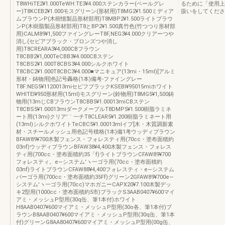
T8WHiTE2¥1.000TeWH:TE3¥4.000ステンカラー(ベールグレ
るために「使用上
ー)T8KCEB2¥1.000モスグリーン(形材用)T8MG2¥1.500ミディア
扱いをしてください
ムブラウンP(木樹憶製品形材部用)T8MBP2¥1.500ライトブラウ
ンP(木樹脂製品形材部用)T8とBP2¥1.500真竹色(竹つつり形材部
用)CALM89¥1,500ファイングレーT8F,NEG3¥4.000クリアーつや
消し(セビアブラック・ブロンズつや消し
用)T8CREARA3¥4,000CBフラウン
T8CBB2¥1,000TeCBB3¥4.000CBステン
T8CBS2¥1.000T8CBS3¥4.000シルクホワイト
T8CBC2¥1.000T8CBC3¥4.000■マニキュア(13mi・15ml)[アルミ
形材・鋳物用]色記号轟格(1本)備考‐ファイングレー
T8F:NEG5¥1120013miセピフブラックKSEBl¥95015miホワイト
WHlTEl¥950形材用(15ml)モスグリーン(鈴物用)T8MG5¥1,500鋳
物用(13mじCBフラウンT8CBB5¥1.00013miCBステン
T8CBS5¥1.00013miダークメープルT8DMP5¥1.500樹脂ラミネ
ート用(13mi)クリア′｀一チT8CLEAR5¥1.200樹脂ラミネート用
(13ml)シルクホワイトTeCBC5¥1.00013mlイプ[木・木質調新素
材・スチールメッシュ用色記号積格(1本)備1考ウッディブラウン
BFAW89¥700木製フェンス・フォレスティ用(70cc・塗布面積約
03nf)ウッディブラウンBFAW38¥4,400木製フェンス・フォレス
ティ用(700cc・塗布面積約35「f)ライトブラウンCFAW89¥700
フォレスティ。e―システム′ヽ一ゴラ用(70cc・塗布面積約
03nf)ライトブラウンCFAW88¥4,400フォレスティ・e―システム
パーゴラ用(700cc・塗布面積約35Ff)グリーン2GFAW89¥700e―
システム′ヽ一ゴラ用(70cc)マホガニーCAPX20¥7.100木製デッ
キ2型用(1000cc・塗布面積約5市)ブラックS3AAB0407¥600マイ
アミ・メッシュP型用(30q缶、筆1本付)ホワイト
H8AAB0407¥600マイアミ・メッシュP型用(30o各、筆1本付)ブ
ラウンB8AAB0407¥600マイアミ・メッシュP型用(30q缶、筆1本
付)グリーンG8AA80407¥600マイアミ・メッシュP型用(00g缶、