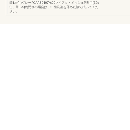
筆1本付)グレーFOAAB0407¥600マイアミ・メッシュP型用(30o
缶、筆1本付)汚れの場合は、中性洗剤を薄めた液で拭いてくだ
さい。