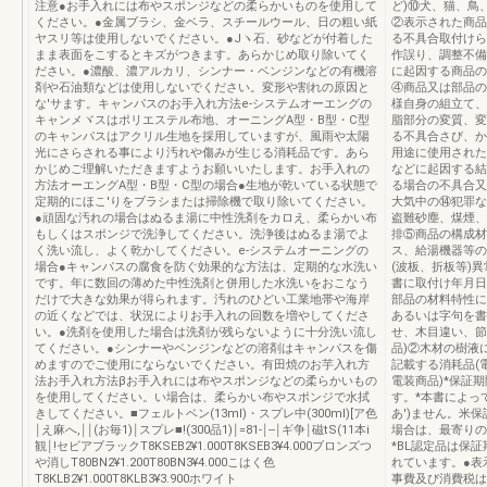
注意●お手入れには布やスポンジなどの柔らかいものを使用して
ど)⑩犬、猫、鳥
ください。●金属ブラシ、金ベラ、スチールウール、日の粗い紙
②表示された商品
ヤスリ等は使用しないでください。●Jヽ石、砂などが付着した
る不具合取付けら
まま表面をこするとキズがつきます。あらかじめ取り除いてく
作誤り、調整不備
ださい。●濃酸、濃アルカリ、シンナー・ベンジンなどの有機溶
に起因する商品の
剤や石油類などは使用しないでください。変形や割れの原因と
④商品又は部品の
な'サます。キャンパスのお手入れ方法e‐システムオーエングの
様自身の組立て、
キャンメヾスはポリエステル布地、オーニングA型・B型・C型
脂部分の変質、変
のキャンパスはアクリル生地を採用していますが、風雨や太陽
る不具合さび、か
光にさらされる事により汚れや傷みが生じる消耗品です。あら
用途に使用された
かじめご理解いただきますようお願いいたします。お手入れの
などに起因する結
方法オーエングA型・B型・C型の場合●生地が乾いている状態で
る場合の不具合又
定期的にほこ'りをブラシまたは掃除機で取り除いてください。
大気中の⑭犯罪な
●頑固な汚れの場合はぬるま湯に中性洗剤をカロえ、柔らかい布
盗難砂塵、煤煙、
もしくはスポンジで洗浄してください。洗浄後はぬるま湯でよ
排⑤商品の構成材
く洗い流し、よく乾かしてください。e‐システムオーニングの
ス、給湯機器等の
場合●キャンパスの腐食を防ぐ効果的な方法は、定期的な水洗い
(波板、折板等)
です。年に数回の薄めた中性洗剤と併用した水洗いをおこなう
書に取付け年月日
だけで大きな効果が得られます。汚れのひどい工業地帯や海岸
部品の材料特性に
の近くなどでは、状況によりお手入れの回数を増やしてくださ
あるいは字句を書
い。●洗剤を使用した場合は洗剤が残らないように十分洗い流し
せ、木目違い、節
てください。●シンナーやベンジンなどの溶剤はキャンパスを傷
品)②木材の樹液
めますのでご使用にならないでください。有田焼のお芋入れ方
記載する消耗品(
法お手入れ方法βお手入れには布やスポンジなどの柔らかいもの
電装商品)*保証
を使用してください。い場合は、柔らかい布やスポンジで水拭
す。*本書によっ
きしてください。■フェルトベン(13ml)・スプレ中(300ml)[ア色
あ')ません。米
￨え麻へ,￨￨(お毎1)￨スプレ■!(300品1)￨=81‐￨‐‐￨ギ争￨磁tS(11本i
場合は、最寄りの
観￨!セビアブラックT8KSEB2¥1.000T8KSEB3¥4.000ブロンズつ
*BL認定品は保
や消しT80BN2¥1.200T80BN3¥4.000こはく色
れています。●表
T8KLB2¥1.000T8KLB3¥3.900ホワイト
事費及び消費税は