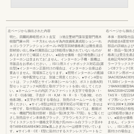
左ページから抽出された内容
右ページから抽出
明た。四爾耗葬暗照ポスト去宝 コ弛立墜材門藻笹盟塑門廃木
本体・部材取付品一
樹脂門麻ｍ同 一Ｐ方わいわルギ為内技嬌私裏戎彰ション一れ
内容総合6置世939
ェゴシラフアンクションポーJレlN型言回材価格表￨は難生産品
部品の詳細および
部材拾い出し例●付属部品にはCB処理が施されていないものが
材・部品一覧(本文
ありますのでご確認ください。●組合せ価格・合計相包数にはイ
格表￨は受注生産
ンターホンは含まれてお',ません。インターホン子機・親機は、
名称記号NOF2N-01
市販品をお求めください。」lSlコ用スイッチボックス対応品(露
ラーフラックステ
出型)●インターホン正面付けの場合は、インターホン台座は必
ンCBフラックC
要ありません。現場加工となります。●照明インターホンの配線
CBステン用ポール
コード・地中配管などは、別途ご用意ください。●サインA型セ
3AAC823AAC83
ットは、フックA型とサイン本体(シールつき)、ポスト台座A(B)
11,500インター
型セットはフックA(B)型と取付ブラケットを拾い出してくださ
フ8ANX02横型8A
い。●ネームシールの内訳:アルファベット大文字で母音(A・l・
8ANZ2SBHZ22
U・E・O)各5枚、子吉(F・H・K,M・N・R・S・T)各3枚、その
TAS`R・1)型日
他各2枚。●文字が不足する場合は、別売のネームシールをご使
イプ用ハンカーフ
用ください。●サインB型は特注で漢字対応が可能です。含せは
¥113,200▼3,20
一例です。取付部品の詳細および注意事項については、酷能ポ
¥123,900合
ール・機能門柱取付部材・部品一覧(本文70∼77頁)」をご覧くだ
はCB処理が施さ
さし別売品サイン本体色ブラック、ブラウンモスグリーン、ホ
い。●組合せ価格
ワイトステンカラー価格文字天地ク氏rnrn―ル白フラック言dキ
ません。インター
寺TARB43SARB43¥3.200●溝ふさぎカバーは標準で付いていま
い。」lSlコ用
す。●サインB・CE・E型に貼付けするステンレスプレートをご
面付けの場合は、