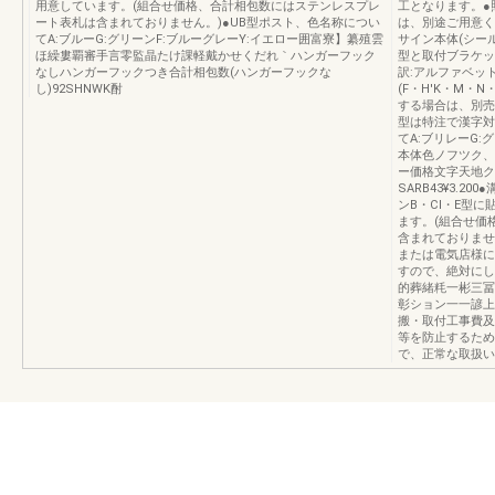
用意しています。(組合せ価格、合計相包数にはステンレスプレ
工となります。●
ート表札は含まれておりません。)●UB型ポスト、色名称につい
は、別途ご用意く
てA:ブルーG:グリーンF:ブルーグレーY:イエロー囲富寮】纂殖雲
サイン本体(シール
ほ繰婁覇審手言零監晶たけ課軽戴かせくだれ｀ハンガーフック
型と取付ブラケッ
なしハンガーフックつき合計相包数(ハンガーフックな
訳:アルファベット
し)92SHNWK酎
(F・H'K・M・
する場合は、別売
型は特注で漢字対
てA:ブリレーG:
本体色ノフツク、
ー価格文字天地ク
SARB43¥3.
ンB・CI・E型
ます。(組合せ価
含まれておりませ
または電気店様に
すので、絶対にし
的葬緒粍一彬三冨
彰ション一一諺上
搬・取付工事費及
等を防止するため
で、正常な取扱い