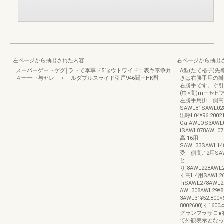
左ページから抽出された内容
右ページから抽出
スーパーゲートゲグ￨ラトて季享ド51≧ウトワイド十表キ奉争弁
A型(たて格子)
４一一︺与ヤレ︲︲︲ルダブルスライド引戸946聞mHK酎
きは右勝手用の掛
右勝手です。ぐ引
(巾×高)mmセ
左勝手用掛 側高
SAWL81SAWL028
出呼L04¥96.2002
OaIAWLOS3AWL0
iSAWL878AWL07
高:16用
SAWL33SAWL148
受 側高:12用SAWL
と
り,8AWL228AWL2
く高H4用SAWL26S
￨iSAWL278AWL
AWL308AWL29¥
3AWL31¥52.800
8002600)く1
グランプラザロ●
て外観表示となって