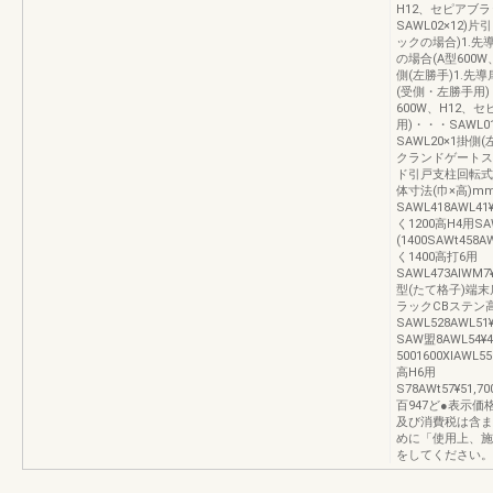
H12、セピアブラ
SAWL02×12)
ックの場合)1.先
の場合(A型600
側(左勝手)1.先導
(受側・左勝手用)
600W、H12、
用)・・・SAWL0
SAWL20×1掛
クランドゲートス
ド引戸支柱回転式
体寸法(巾×高)m
SAWL418AWL41¥
く1200高H4用SAWL
(1400SAWt458AW
く1400高打6用
SAWL473AIWM7¥
型(たて格子)端
ラックCBステン高H2
SAWL528AWL51¥
SAW盟8AWL54¥
5001600XIAWL55
高H6用
S78AWt57¥51,70
百947ど●表示
及び消費税は含ま
めに「使用上、施
をしてください。