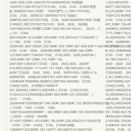
1600,1600,1600,160014270や00800S¥32S.500鶏範
1,553,90010370
1400Y877,50010919277312100)。2100。2100・2100対甥買
A¥277,200750S¥1
路,300850SY855,700鶏″・700半増門にた90011919100)。
判,675,600¥1.71
2100。2100。2600X321.000900SY379,100細2‐
1600Y270.903800
200¥935,50012419327100)・2100。2600'2600950SY898,700親
2100。2100,2100
2,900457,300129193273t2100)・2600。2600。2600報
691,200¥1,736,4
1001000SX941,900覇7,200¥1.002t70013419ZbUU,・ZbUU・Z
2600¥321,000900
じUU・Y364‐
1715,700¥11762
8001050S¥1.013.600¥1.039.800¥1.076.40014nF1110564341フ
36.200950S¥1.7
(ク100)。2100・2100。2100・
2600。2600¥340ョ
2600X381,3001100S¥1,032.400¥1.059.700¥1.007.400145811106434172100)・
判,319,7003532鞭
2100・2100・2600。2600488,900¥1.85S.800¥1.084.200¥1・
¥t,902,100¥3804
123.00015081115643417100)。2100,2600・2600,2600Y04ぅ
2100・2100・粕95,
1001200¥1.087.200¥1,116.700¥1.156。
04.1801200S半1,
600155811206434172100)・2600。2600,2600。2600平
2600・2600・26
418,0001250S¥1.117.lm¥1.147.700¥1,188,70016001ク島
2600¥423t80312
643417(2600)。2600。2600。2600。2600Y430と100両ヨ1き
125642600)。2
600W¥7B8。400組041000平831,6001985×1600・(1600)。
2,361,300¥2,42
1600¥268t700W¥856.800¥875,500Y904,4002485〉(2100。
1600700W¥2.424
(1600)(1600)。2100鶏211800W平
(1600)(1600)。21
021,2004942,100¥373.2002485)く22100・2100)(2100)。
50032168020252
2100raS21210900W親0,800¥1,003,900¥1.037.2032985〉く
53,500900WⅥ2,S
2210〔〔2100)。
α4X2600。(2100)
2600X404t100900W2¥11346.360¥1.069.000¥1.102.380331490562129)
セ,762,4003540
く21600。1600・(1600)・1600。
1600,16004367j
160073S440001000W¥1〔342.980¥1.068.200¥t,103.70059902985〉
591,700¥2.863.7
く22600・(2600)・2600鶏
2¥434,0001100W
3114001100W¥1.169,S00¥1,196.600¥1,234,3006314110562629)
2.934.800,1056
〈2100・2100・(1600)。2100。2100W438畑
2100¥44S.30012
1200W¥11222,800¥1,252,100平1,292,00073141205X2100・
22100。2100。(2