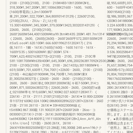
2100・(2100)(2100)。2100・210W483‐10tl1200W2¥モ。
竣,955,600判,031
318,300¥1,347,200¥1,387,1006638X21600・1600。1600。
600・1600平43412
(1600)導電四にL2m1300W平
30019540(2100
車,291,200¥1,322,700¥1,364,800931413129)く22600'2100。
瑠,986,300判,06
(2100)(ZlUU,・ZIUu・ZじUけ培
t203¥3.0418800
15.3001400W¥1,345,300¥1,379,000¥13423,303203143129》く
3.224.600導3.306
22600。2600。(2100)(2100)。
177,900¥3,262t
2600'2600W544,4001500W¥lta99.3tm¥tt43S.200¥1.481.7m1314150563129)
42001700W鶏j240
く22600。2600。(2600)(2600)・2600'2600平572,2001500W2半
22600。2448110
itSaS.ooo¥1.620.100¥1.666.60019962151202417)く216
判,294,900¥G,38
側,16111・1鯛・161Xl.(1600)(1600)・1600.16110・161X・
2100。¥G78:800
1600YS35ぅ5001600W¥1.鶴7.000¥1.574・
3.536.30025864
700¥1,623,400216382773)<2(2100)・2100。2100・210C率
94f7範2000W鶏,3
S81:1081700W¥lt635t400¥1,645,300¥1,696,2002363817092X2S00,2100。
2600・2600。2600
2100・(2100)(2100)・2100。2100・26C1433お3011800W¥モ・
判,657,300¥0,75
6S9,500¥1,701,600半1,754,7001￨×22600・2600。2100・(2100)
2600将rS7お0022
(2100)・462,軸D01900W¥t,704,700導1,749,000¥1東X
判,804,7002918
距,300256383273)く22600・2600・2600・(2100)(2100)・
78617602300W¥3
2600。2600・260C単む00t20012000W鴻￨キ裕7‐500¥1,314コ
鳩,963,20030188
000¥1,871,500266383273)く22600,2600・2600。(2600)貯ia過
28Xl.261Xl¥315:
む02100W率モ:919,600¥1,967,900¥2.027.600211283417〉く
く226tXl.2御3・26
2261Xl・211X・21111.2100'(2100)2100・261Xl▼Sl:800‐2200W
0.261XlW33磯400
辛1!373す600¥2.024.100¥2.086800028962221287×2261Xl・26叩
ク188ク氏1クR345
21側・211Xl.26110・261Xl▼33H4002300W線:む
0)261Xl).2Hll
tSit80¥2.867.300殺.131.900231287×22600'260t・26∞・コ
せ価格はステール
0030001(211Xl卜2100・261Xl.2600'郷的報01:9002400W遊
用します。また別
ta694300¥2.124‐800半2,19111003096224128×2,Ann.,ArYl.,Aln
す。●表示価格は
り61n.りlon】121側)・2600.261X。261Xl・
消費税は含まれて
26tXlY83tt8002500W彩!123.286彩,180,300竣.248.amn196クク
「使用上、施工上
5128X22600・261Xl,28Xl・261Xl・セ61111)28〕)2600・御0・
てください。瑚NM