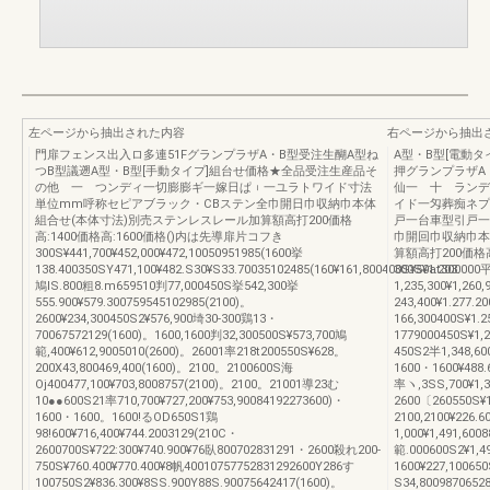
左ページから抽出された内容
右ページから抽出
門扉フェンス出入ロ多連51FグランプラザA・B型受注生醐A型ね
A型・B型[電動
つB型議遡A型・B型[手動タイプ]組台せ価格★全品受注生産品そ
押グランプラザA
の他 一 つンディ一切膨膨ギ一嫁日ぱ︲一ユラトワイド寸法
仙一 十 ランデ
単位mm呼称セピアブラック・CBステン全巾開日巾収納巾本体
イド一匁葬痴ネプ
組合せ(本体寸法)別売ステンレスレール加算額高打200価格
戸一台車型引戸一
高:1400価格高:1600価格()内は先導扉片コフき
巾開回巾収納巾本
300S¥441,700¥452,000¥472,10050951985(1600挙
算額高打200価格高
138.400350SY471,100¥482.S30¥S33.70035102485(160¥161,800400S¥50at300
300S¥1.203.000
鳩lS.800粗8.m659510判77,000450S挙542,300挙
1,235,300¥1,260
555.900¥579.300759545102985(2100)。
243,400¥1.277.2
2600¥234,300450S2¥576,900埼30‐300鶏13・
166,300400S¥1.2
70067572129(1600)。1600,1600判32,300500S¥573,700鳩
1779000450S¥1,
範,400¥612,9005010(2600)。26001率218t200550S¥628。
450S2半1,348,60
200X43,800469,400(1600)。2100。2100600S海
1600・1600¥488.
Oj400477,100¥703,8008757(2100)。2100。21001導23む
率ヽ,3SS,700¥1,3
10●●600S21率710,700¥727,200¥753,90084192273600)・
2600〔260550S¥1,
1600・1600。1600!るOD650S1鶏
2100,2100¥226.6
98!600¥716,400¥744.2003129(210C・
1,000¥1,491,60
2600700S¥722:300¥740.900¥76臥800702831291・2600殺れ200‐
範.000600S2¥1,4
750S¥760.400¥770.400¥8帆40010757752831292600Y286す
1600¥227,100650
100750S2¥836.300¥8SS.900Y88S.90075642417(1600)。
S34,800987065