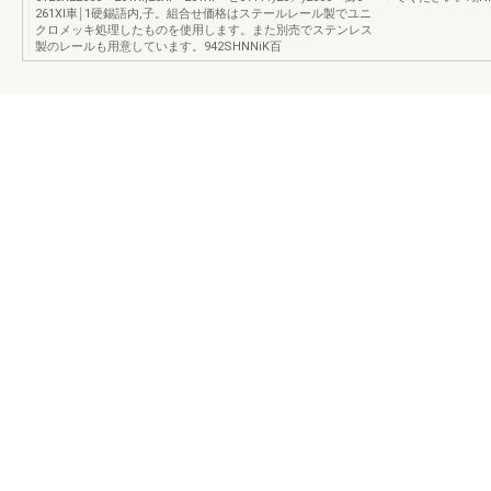
261Xl車￨1硬錫語内,子。組合せ価格はステールレール製でユニ
クロメッキ処理したものを使用します。また別売でステンレス
製のレールも用意しています。942SHNNiK百