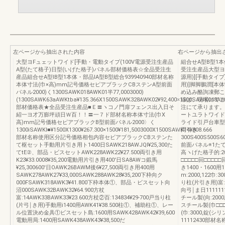
左ページから抽出された内容
右ページから抽出
大型ヨFュェットワイド[手動・電動タイプ(100V電源受注生産品
組合せA型B型1本体・
A型(たて格子)日型(いげた格子)パネル部材価格表☆全品受注生
受注生産品大型ヨ
産品組合せA型IB型1本体・部品IA型B型総合939940940部材名称
源用)][手動タイ
本体寸法(巾×高)mm記号価格セピアブラックCBステンA型前面
用)]脚脚鵬潤[本
パネル2000)く1300SAWK018AWK01半77,0003000)
め込み酪詢凍郵こ
(1300SAWK63aAWKtba¥135.366X1500SAWK328AWK02¥92,400×1500SAWK048AWK
線は、現場にてご用
部材価格表★全品受注生産品■Ｅ〓ヽコノ門扉フェンス出入日そ
注にて承ります。
紹一ヨ才万膨坪頑日Ｗ百！！〓一７ド部材名称本体寸法(巾X
ートユラトワイド
高)mm記号価格セピアブラックB型前面パネル2000〉く
ライド引戸台車型
1300iSAWKl■¥1500X1300¥267.300×1500¥181,5003000X1500SAWK14¥808.666
両引き
部材名称使用区分記号価格相包内容セビアブラックCBステンた
300S400S500S6
て枢セット手動用片引き用ト1400日SAWK218AWJQl¥25,300た
前面パネル※1たて格
てtE②、部品・ビスセットAWK228AWK22¥27.500両引き用
高ヽげた格子的:20
K23¥33.0008¥35,200電動用片引き用400'日SA8AWコ鍛馬
□□□□□回□□□
¥25,300600'日OAWK26BAWM後6¥27,500両引き用400用
き1400・1600用1
SAWK278AWK27¥33,000SAWK288AWK28¥35,200下枠向ク
m:2000,122巾:
000FSAWK318AWK3¥41.800下枠本体①、部品・ビスセット向
り柱(片引き用)富:
沼000SAWK32BAWK32¥64.900方杖
向弓￨ま日11111
富:14AWK33BAWK33¥23.600方杖②百:134834¥29‐700戸当り柱
チール製(向:2000
(片弓￨き用)手動用i1400用AWK41¥38.500柱①、補助柱①、レー
スチール製(巾□□
ル位置決め金具①ビスセット島:1600用SAWK428AWK42¥39,600
(巾:3000,錠(シ
電動用局:1400用SAWK438AWK43¥38,500だ
11112430部