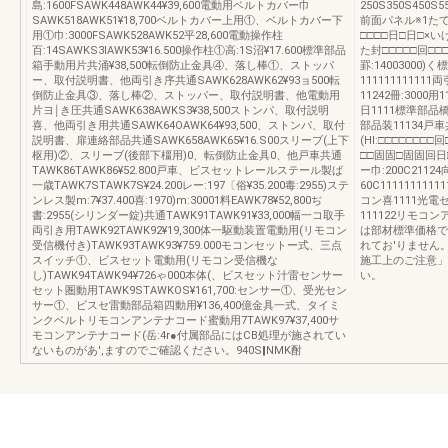
島:1600FSAWK448AWK44¥39,600電動用ベルトカバー巾
250S350S450S5
SAWK518AWK51¥18,700ベルトカバー上用①、ベルトカバー下
前面パネル※1た
用①巾:3000FSAWK528AWK52平28,600電動操作柱
□□□□日□日□×い
百:14SAWKS3IAWK53¥16.500操作柱①高:1S沼¥17.600標準部品
た封□□□□□回□□□
箱手動用片共涌¥38,500転倒防止金具④、落し棒①、ストッパ
罫:14003000)
ー、取付説明書、他両引き序共通SAWK628AWK62¥93ョ500転
111111111111
倒防止金具③、落し棒②、ストッパー、取付説明書、他電動用
11242冊:3000用1
片ヨ￨き圧共通SAWK638AWKS3¥38,500ストンパ、取付説明
日1111標準部品橋
喜、他両引き用共通SAWK64OAWK64¥93,500、ストンパ、取付
部品装11134戸車
説明書、扉連絡部品共通SAWK658AWK65¥16.S00スリーブ(上下
(Hl:□□□□□□□
枢用)②、スリーブ(後部下橿用)0、転倒防止金具0、他戸車共通
□□固固□固固回日
TAWK86TAWK86¥52.800戸車、ビスセットレールステール製ば
ー巾:200C21124
一歳TAWK7STAWK7S¥24.200レー:197〔俗¥35.200毒:2955)ステ
60C11111111
ンレス製m:7¥37.400喜:1970)m:30001料EAWK78¥52,800ぢ
コン喜1111光電
書:2955(シリンダー錠)共通TAWK91TAWK91¥33,000幅一コ取手
111122リモコ
両引き用TAWK92TAWK92¥19,300体一駆動装置電動用(リモコン
は部材標準価格で
受信機付き)TAWK93TAWK93¥759.000モコンセットー式、三点
れてお'りません
スイッチ①、ビスセット電動用(リモコン受信機な
施工上のご注意」
し)TAWK94TAWK94¥726ゃ000本体(、ビスセット汁雷センサー
い。
セット圏動用TAWK9STAWKOS¥161,700:センサー①、受光セン
サー①、ビスセ雷動部品箱四動用¥136,400億金具一式、タイミ
ンクベルトリモコンアンテナコード蜜動用7TAWK97¥37,400サ
モコンアンテナコード(岳:4r●付属部品にはCB処理が施されてい
ないものがあ',ますのでご確認ください。940S‖NMK酎