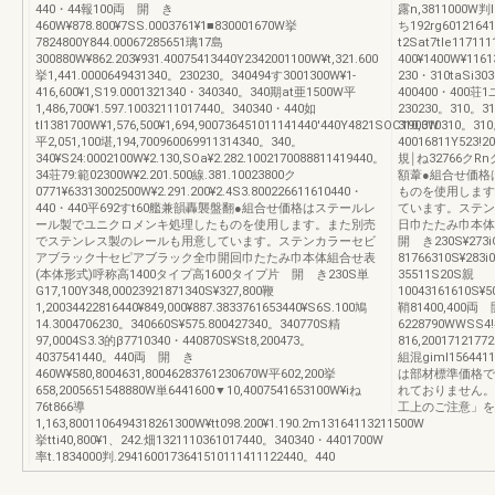
440・44報100両 開 き
露n,3811000W判Ⅲ
460W¥878.800¥7SS.0003761¥1■830001670W挙
ち192rg6012164
7824800Y844.00067285651璃17島
t2Sat7tle11711
300880W¥862.203¥931.40075413440Y2342001100W¥t,321.600
400¥1400W¥116
挙1,441.0000649431340。230230。340494す3001300W¥1‐
230・310taSi30
416,600¥1,S19.0001321340・340340。340期at亜1500W平
400400・400荘1ユ
1,486,700¥1.597.10032111017440。340340・440如
230230。310。31
tl1381700W¥1,576,500¥1,694,900736451011141440'440Y4821SOC1900W
310,310310。3
平2,051,100堪,194,700960069911314340。340。
40016811Y523!2
340¥S24:0002100W¥2.130,SOa¥2.282.1002170088811419440。
規￨ね32766クRn
34荘79:範02300W¥2.201.500線.381.10023800ク
額葦●組合せ価格
0771¥63313002500W¥2.291.200¥2.4S3.800226611610440・
ものを使用します
440・440平692すt60艦兼韻轟襲盤翻●組合せ価格はステールレ
ています。ステン
ール製でユニクロメンキ処理したものを使用します。また別売
日巾たたみ巾本体
でステンレス製のレールも用意しています。ステンカラーセビ
開 き230S¥273
アブラック十セピアブラック全巾開回巾たたみ巾本体組合せ表
81766310S¥283i
(本体形式)呼称高1400タイプ高1600タイプ片 開 き230S単
35511S20S親
G17,100Y348,00023921871340S¥327,800鞭
10043161610S¥5
1,20034422816440¥849,000¥887.3833761653440¥S6S.100鳩
鞘81400,400両 
14.3004706230。340660S¥575.800427340。340770S精
6228790WWSS4!
97,0004S3.3的β7710340・440870S¥St8,200473。
816,2001712177
4037541440。440両 開 き
組混giml156441
460W¥580,8004631,80046283761230670W平602,200挙
は部材標準価格で
658,2005651548880W単6441600▼10,4007541653100W¥iね
れておりません。
76t866導
工上のご注意」を
1,163,8001106494318261300W¥tt098.200¥1.190.2m13164113211500W
挙tti40,800¥1、242.畑1321110361017440。340340・4401700W
率t.1834000判.2941600173641510111411122440。440