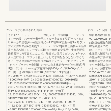
左ページから抽出された内容
右ページから抽出
その仙︼一！，，，一 一一″悔しぃド一中作帆μ︲一ュフトヮ
組合せA型a型F
ィド一わ養﹁おデザ一彬十平ル︲ル一率ル存ド引戸一っっれド
9219229309
引戸一台車型引戸一帳離回転式一920瑚NttK百型伸縮Fヨ扉ラン
品受注生産品B型
ディ受注生産品A型A型[フラットレーザレ式]組台せ価格★全品受
綿品紹墨んので、
注生産品A型[ノンレーザレ式]組含せ価格★全品受注生産品臣窪
は、フラット仕上
轟鶴霞特IJガ草書どこんので、離棚でご使用ください。●午ャス
生産品大鮒縮Fヨ
ター走行部は、フラット仕上げとして水勾配をつけないでくだ
の他ョ存万膨平哀
さい。寸法単位mm寸法単位mmステンカラーセビアブラック
帳離回雲寸法単位
+セビアブラック全巾開日巾たたみ巾本体組合せ表(本体形式)丹
ック全巾開口巾た
U売ステンレスレール加算額呼称高1400タイプ高1600タイプ
スレール加算額呼称
片 開 き230S輸S.100Y400,60023921871挙5塁口
23221766Y57,20
lXDI340S¥416.900X4S2.00034422816鵜仏6301440SY473.000活
5303296¥■観i300
13.0003761440平12と000560S¥687.000¥752.10056101撃
230¥1161200520
143t6001660S¥738.300¥795.40066601340'3401平々!れ
16把間8310・310
2001770S¥774.800¥835.400771065961340,440‐¥203j1001870S
お001700S鶏品7
組19,300Y883.900876075411141440・4401平
7388半104す100
23,,6001980S¥1,052,300¥1‐129。500987884861314340。340。
1901820¥867j4
340導262108811000S¥1,096,700¥1,177‐
導e21t3009998
9001092894311419340。340。440IT29は60011100S平
2809161310・4
1,132,600¥1,217,30011978103761524340。440。441鶏
440W¥612と900
■&48611300S¥1.167.666¥1.256.am10クRinク116ク0440。
0790W‐半718すS