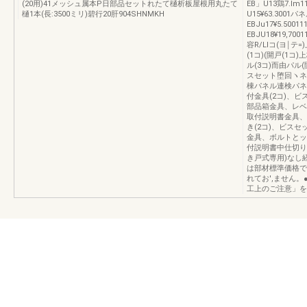
(20用)41メッシュ属本P日部品セットれたて樋析板屋根用丸たて
EB」U13鶏7.lm1
樋1本(長:3500ミリ)碧行20肝904SHNMKH
U15¥63.3001
EBJu17¥5.500
EBJU18¥19,7
容R/Llコ(ヨ￨テ
(1コ)(開戸(1コ
ル(3コ)而由パル
スセット堕回ヽネル
棟パネル連検パネル
付金具(2コ)、ビ
部品箱金具、レベ
取付説明書金具、
き(2コ)、ビスセ
金具、ボルトとッ
付説明書中仕切り
き戸式専用)なし経
は部材標準価格で
れてお',ません
工上のご注意」を