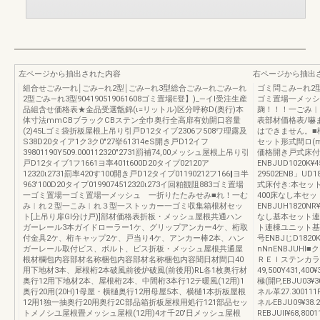
左ページから抽出された内容
右ページから抽出
組合せごみ一れ￨ごみ―れ2型￨ごみ―れ3型総合ごみ―れごみ―れ
ゴミ問こみ―れ2
2型ごみ―れ3型904190519061608ゴミ置場E登】)_―イl受注生産
ゴミ置場一メッシ
品組含せ価格表★金品受選甑錦(ι=リットル)区分呼称D(奥行)本
麹！！！一ごみ︱
体寸法mmCBブラックCBステン全巾奥行全高扉有効開口容量
表部材価格表/嚇
(2)45Lゴミ袋折板屋根上吊り引戸D12タイブ2306フ508ワ理露及
はできません。■
S38D20タイア1ク3ク0″27挙61314eS開き戸D12イフ
セット形式間ロ(
39801190Y509.000112320″2731罰補74,00メッシュ屋根上吊り引
価格開き戸式床付き
戸D12タイブ1フ1661ヨ率401t600D20タイプ02120ア
ENBJUD1020K¥
12320ι2731罰率420す100開き戸D12タイプ01190212フ166‖ヨ半
29502ENB」UD1
963'100D20タイプ0199074512320ι273イ回粕観阻883ゴミ置場
式床付き:本セット12
一ゴミ置場一ゴミ置場一メッシュ 一折りたたみせみ■れ！一む
400床なし本セット2
み︱れ２型一こみ︱れ３型一ストッカー一ゴミ収集箱根材セッ
ENBJUH1820
ト[上吊り扉GI分け戸)]部材価格表折板・メッシュ屋根共通ハン
なし基本セット連
ガーレール3本ガイドローラー1ケ、グリップアンカー4ケ、桁取
ト連棟ユニット基
付金具2ケ、桁キャップ2ケ、戸当り4ケ、アンカー棒2本、ハン
号ENBJじD1820
ガーレール取付ビス、ボルト、ビス折板・メッシュ屋根共通屋
nNnENBJUHl
根材欄包内容部材名称梱包内容部材名称梱包内容聞日材間口40
ＲＥｌステンカラー価
用下地材3本、犀根桁2本破風前後炉破風(前後用)RL各1枚奥行材
49,500Y431,400¥
奥行12用下地材2本、屋根桁2本、中間桁3本行12テ暖風(12用)1
極(開P,EBJU03¥
奥行20用(20H)1母屋・横樋奥行12用母屋5本、横樋1本折板屋根
ネル革27.300111R
12用1独一抽奥行20用奥行2C部品箱折板屋根用処行121部品セッ
ネルEBJU09¥38.
トメノシユ屋根畳メッシュ屋根(12用)4オ千20'日メッシュ屋根
REBJUll¥68,8