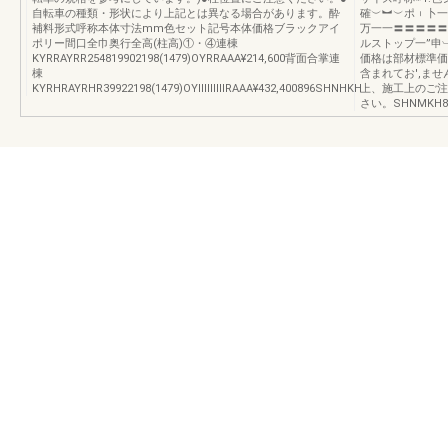
自転車の種類・形状により上記とは異なる場合があります。酔
確︶︼︶ポ︲卜一
補料形式呼称本体寸法mm色セット記号本体価格ブラックアイ
万一一〓〓〓〓〓
ポリー間口全巾奥行全高(柱高)①・④連棟
ルストップ一”申
KYRRAYRR254819902198(1479)OYRRAAA¥214,600背面合掌連
価格は部材標準価
棟
含まれてお',ま
KYRHRAYRHR39922198(1479)OYⅢⅢⅢRAAA¥432,400896SHNHKH
上、施工上のご注
さい。SHNMKH8