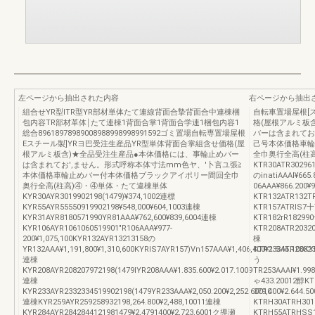
左ページから抽出された内容
右ページから抽出
組合せYR型ITR型YR部材単体たて連線背面合摯背面合中連棟梱
自転車置場屋根[
包内容TR部材革体￨たて連棟1背面合掌1背面合学連1梱包内容1
格(屋根アルミ板
総合89618978989008988998998991592ゴミ置場自転専置場屋根
バーは含まれてお
Eスチール製]YRヨ巴受注生産品YR型単体背面合掌組含せ価格(屋
己号本体価格車輪
根アルミ板含)★全品受注生産品●本体価格には、事輪止めバー
全巾奥行全高(柱
は含まれてお',ません。形式呼称本体寸法mm色ヤ、′卜言ユ張≧
KTR30ATR302961
本体価格車輪止めバー付本体価格ブラックアイポリー間回全巾
のinatiAAAI¥665
奥行全高(柱高)④・④単体・たて違棟単体
06AAA¥866.200¥
KYR30AYR3019902198(1479)¥374,1002連標
KTR132ATR132TR
KYR55AYR55550919902198¥548,000¥604,1003連棟
KTR157ATRlS7十T
KYR31AYR8180571990YR81AAA¥762,600¥839,6004連棟
KTR182rR182990
KYR106AYR1061060519901″R106AAA¥977‐
KTR208ATR20320
200¥1,075,100KYR132AYR13213158の
棟
YR132AAA¥1,191,800¥1,310,600KYRlS7AYR157)Vn157AAA¥1,406,400¥1.S46.100KY
KTR233ATR23323
連棟
う
KYR208AYR208207972198(1479IYR208AAA¥1.835.600¥2.017.1009
TR253AAAI¥1.998
連棟
ゃ433.20012醇KT
KYR233AYR2332334519902198(1479YR233AAA¥2,050.200¥2,252.60010
379,400¥2.644
連棟KYR259AYR259258932198,264.800¥2,488,10011連棟
KTRH30ATRH3019
KYR284AYR2842844121981479¥2,4791400¥2,723,6001ク導瀬
KTRH55ATRHSS1