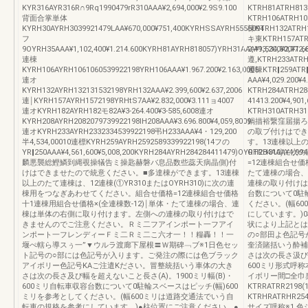
KYR316AYR316R∩9Rq1990479rR310AAA¥2,694,000¥2.9S9.100
KTRH81ATRH8139
背面合掌単体
KTRH106ATRH106
KYRH30AYRH3039921479LAA¥670,000¥751,400KYRHSSAYRH5555094
棟KTRH132ATRH13
フ
キ東KTRH157ATR
9OYRH35AAA¥1,102,400¥1.214.600KYRH81AYRH818057)YRH31AAA¥1,534,300¥1.68
2,493,200¥2,77
連棟
遵,KTRH233ATRH2
KYRH106AYRH1061060539922198YRH106AAA¥1.967.200¥2.163,0005
運棟KTR‖259ATR‖
連オ
AAA¥4,029.200¥4
KYRH132AYRH132131532198YRH132AAA¥2.399,600¥2.637,2006
KTRH284ATRH28
連￨KYRH157AYRH1572198YRHtS7AA¥2.832,000¥3.111ョ4007
41413.200¥4,90
連オKYRH182AYRH182モ82A¥3‐264.400¥3‐585,6008連オ
KTRH310ATRH31
KYRH208AYRH2082079739922198lH208AAA¥3.696.800¥4,059,8009
鍋描裕繋窪届揚ろ
連オKYRH233AYRH2332334539922198弔H233AAA¥4・129,200
の取ブ付けはでき
半4,534,00010連標KYRH259AYRH2592589339922198(14フの
す。13連棟以上の
YR‖250AAA¥4,561,600¥5,008,200KYRH284AYRH284284411479)OYRH284AAA¥4,994
OTRH310)
麟悪襲総鰹鱗到縄覗操犠告ミ操匙赫磐バ息品数些蕊天病晶側)付
=12連棟組合せ価
けはできませたので統意ください。■多達棟ができます。13連棟
たて連棟の場合、
以上のたて連棟は、12連棟(①YR310またはOYRH310)に次の連
連棟の取り付けは
棟用をつなぎあわせてください。組合せ価格=12連棟組合せ価格
台数について0駐
十1連棟用組合せ価格×(全連棟数-12)￨単体・たて連棟の場合、連
ください。(幅6
棟は単体の右側に取り付けます。左側への連棟の取り付けはで
にしています。)
きませんのでご注意ください。Ｒミ二フアインポート一フアイ
状により上記とは
ンポート一フレンディーＦミ二Ｒミ二こ六オ一！！糧轟！！一
の○部田よ色記号
堰ぺ轄ら導スぅ一”▼ウルラ渡廊下屋根〓Ｗ期碑﹁ブ※1日色セッ
奎済賭括いう酔補
ト記号の○部には色記号が入ります。ご発注の際には色ブラック
さは次の長さ汲び幅
アイボリー色記号KAご注遣Kださい。冒整統括いう車体の大き
600ミリ形式呼
さは次の長さ及び幅を超えないこと長さ(A)。1900ミリ幅(B)・
イボリー間□全巾
600ミリ自転車収容台数について0駐輪スベースはピッチ(幅)600
KTRRATRR2198
ミリを参考としてください。(幅600ミリは道路交通法でいう自
KTRHRATRHR254
転車の規格を参考にしています。)●柱位置にご注意ください。●
サイズ呼称※1.