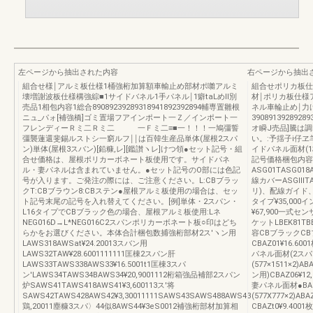
左ページから抽出された内容
右ページから抽出
組合せ様￨アルミ板仕様1桶強桁加算額車輸止め部材ポ囃アルミ
組合せポリカ板仕
壊増謝波板仕様構強綜■1サイドバネル1手パネル￨1癖taLめll別
材￨ポリカ板仕様
売品1相包内容1総合89089239289318941892392894輔専置雛根
ネル車輪止め￨力
ニュ_パォ[補強橋]ゴミ置場フアインポート一Ｚ／インポート一
390891392892
フレンディーＲミ二Ｒミ二 一Ｆミ二≡■一！！！一鳩彊誓
オ瞬J売品]騰は
彊襲蓮還斐錫ルストシ一窮ルフ￨￨は百韓生産品単体(屋根2スパ
い。:予揺子i仔
ン)単体(屋根3スバン)[鉛糠,レ][鑑讃ヽレ]けつ領●セット記号・組
イドパネル面材(
合せ価格は、屋根ポリカーボネート板使用です。サイドパネ
記号価格梱包内容
ル・妻パネルは含まれていません。●セット記号のO部には色記
ASG01TASG0
号が入ります。ご発注の際には、ご注意ください。L:CBブラッ
線カバーASGlllTA
クT:CBブラウン8:CBステン●屋根アルミ板使用の場合は、セッ
リ)、配線ガイド
ト記号末尾の記号を入れ替えてください。[例]単体・2スパン・
タイプ¥35,00
L16タイプでCBブラック色の場合、屋根アルミ板使用:Lネ
¥67,900一式セ
NEG016D→L*NEG016C2スパンポリカーボネート板○印はどち
ケットLBEK81TB
らかをお選びください。本体合計梱包数捕強桁部材2ス′ヽン用
容CBブラックC
LAWS318AWSat¥24.20013スバン用
CBAZ01¥16.600
LAWS32TAW¥28.6001111111匡棟2スパン肝
パネル面材(2スパン用
LAWS33TAWS338AWS33¥16.5001t1匡棟3スパ
(577×1511×2)
ン'LAWS34TAWS34BAWS34¥20,9001112桁箱強品補部2スパン
ン用)CBAZ06¥12,8
炉SAWS41TAWS418AWS41¥3,600113ス′将
妻パネル面材●BAZ3
SAWS42TAWS428AWS42¥3,30011111SAWS43SAWS488AWS43
(577X777×2)A
鶏,20011塵糠3スパ〉44似8AWS44¥3eS0012補強桁部材加算相
CBAZt0¥9.4001