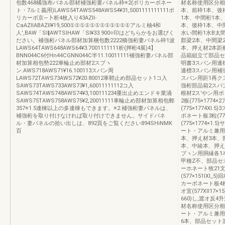
包数468橘強布バネル部材補強桁要パネル枠※2(ポリカーボネー
材名称使用区分相
ト・7ルミ義用)LAWS54TAWS548AWS54¥31,5001111111111ポ
本、前枠1本、後
リカーボ京―卜析4枚入り43AZll‐
1本、中間桁1本、
CaAZllABAZll¥19,500①①①①①①①①①①①①アルミ柚4和
本、後枠1本、中
人',BAW「Sl‖AWTSlHAW「Sl¥33.900○印はどちらかをお選びく
水い間桁1水B太
ださい。補強桁パネル部材加算梱包数2222橋強桁妻パネル枠1波
郡梁2本、中間梁
LAWS64TAWS648AWS64¥3.7001111111析(押桁4展)4】
本、押え材2本距
BNN044C6付Hn44CGNN044C半11.10011111補強桁妻パネル部
品箱組立て部品セ
材加算相包勢222車輪止め部材2スブヽ
明書3スパン用連
ン.AWS718AWS71¥16.100113スパン周
連標3スバン用補
LAWS72TAWS73AWS72¥20.80012車鞘止め部品セット1コ入
スパン用距1再ク
SAWS73TAWS733AWS73¥1,60011111112コ入
強桁部品箱2スパ
SAWS74TAWS748AWS74¥3,100111234重出止めエンドキ業涌
根材2ス′やン用
SAWS75TAWS758AWS75¥2,20011111車輪止め部材加算相包郵
2板(775×177
357※1.5連棟以上の多連棟もできます。※2.補強桁妻パネルは、
(775×1774X
補強桁を取り付けなければ取り付けできません。サイドパネ
ボネート板3粒(77
ル・妻パネルの拾い出しは、892頁をご覧ください894SHiNMK
(775×1774×
百
ート・アルミ兼用
本、押え材3本、
本、中綾本、押え
ブヽン用胴縁各1
甲種Z不、部品セ
ーホネート牧21文
(577×151lX
カーボネート板4粒
オ宜(577Xll17
660)し,渡オ反4升
材名称使用区分相
ート・アルミ兼用
6本、部品セット