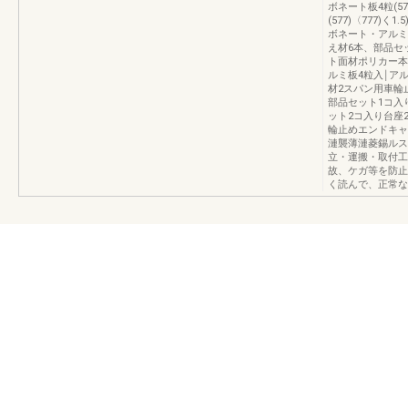
ボネート板4粒(5
(577)〈777
ボネート・アルミ
え材6本、部品セ
ト面材ポリカー本ネ
ルミ板4粒入￨アル
材2スパン用車輪
部品セット1コ入
ット2コ入り台座
輪止めエンドキャ
漣襲薄漣菱錫ルス
立・運搬・取付工
故、ケガ等を防止
く読んで、正常な取