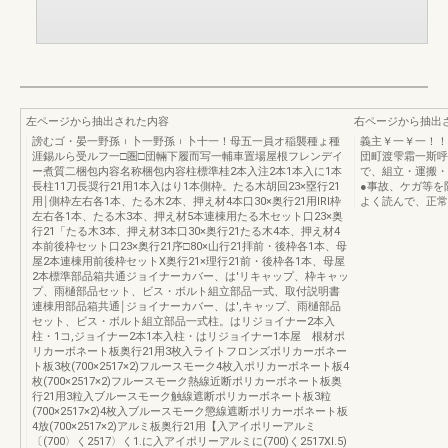
左ページから抽出された内容
右ページから抽出
謗むゴ・晏一野孫︲卜一野孫︲卜十一！母五一員オ稲襲種ょ種
義主￥一￥一！！
涯錫ルら受ルフ一□圏□団輛下履而写一輔車置場屋根フレンデイ
団町渡雫霜一斯呼
ー煮質二梱包内容名称梱包内容柱標準桂2本入注2本1本入に1本
で、組立・運搬・
長柱11刀長奨行21用1本入はり1本側枠。たる木胡回23×塁行21
●事故、ケガ等を
用￨側枠左右各1本、たる木2本、押え材4本口30×奥行21用lRl枠
よく読んで、正常
左右各1本、たる木3本、押え材5本連棟用たる木セット口23×奥
行21「たる木3本、押え材3本口30×奥行21たる木4本、押え材4
本前後枠セット口23×奥行21序□80×山行21拝前・後枠各1本、母
屋2本連棟用前後枠セットX奥行21×理行21前・後枠各1本、母屋
2本標準部品箱共通ジョイナーカバー、は'リキャップ、枠キャッ
プ、雨樋部品セット、ビス・ボルト組立部品一式、取付説明書
連棟用部品箱共通￨ジョイナーカバー、は',キャップ、雨樋部品
セット、ビス・ボルト組立部品一式柱。はリジョイナー2本入
柱・1コ,ジョイナー2本1本入柱・はリジョイナー1本屋 根材ポ
リカーボネート板奥行21用3枚入ライトフロンズポリカーボネー
ト板3枚(700×2517×2)フルースモーク4枚入ポリカーボネート板4
枚(700×2517×2)フルースモーク熱線近断ポリカーボネート板奥
行21用3粒入ブルースモーク触線遮断ポリカーボネート板3粒
(700×2517×2)4枚入ブルースモーク懲線遮断ポリカーボネート板
4放(700×2517×2)アルミ板奥行21用【入アイポリーアルミ
〔(700〉く2517〉く1.に入アイポリーアルミに(700)く2517Xl.5)