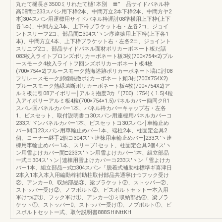
丸たて樋長さ3500ミリれたて樋1本別 〓” 品サイドパネル枠
高08間□233スパシ用下枠2本、中間万立2本下枠2本、中間方ヤ2
本]304スパン用運標用サイドパネル枠涯討08準横用上下枠(上下
各1本)、中間方立3本、上下枠ブラケット右・左各2コ、ジョイ
ントスリーフ2コ、部品間□304ス′ヽン序違猿用上下枠(上下各1
本)、中間方立4本、上下枠ブラケット右・左各2コ、ジョイント
スリニブ2コ、部品サイドパネル面材ポリカーボネート板だ話
083枚入ライトブロンズポリカーボネート板3枚(700×754×2)ブル
ースモーク4枚入ライトフ回ンズポリカーボネート板4枚
(700×754×2)フルースモーク熱海述跡ポリカーボネート塙に討08
フリレースモーク郵線眠撤ポ;jカーボネート頼3村(700X754X2)
ブルースモーク熱緑遠断ポリカーボネート板4枚(700×754X2)ア
ルミ板に引08アイボリー￨アルミ抱度3カ『(700)〈754)く1.5)4粒
入アイボリーアルミ板4粒(700×754×1.5)パネルカバー簡同クR1
スパレ回パネルカバー1本、パネル枠カバーキャップ右・左各
1、ビスセット、取付説明書コ30スパン用連標用パネルカバーコ
233ス′ヾンパネルカバー1本、ビスセットコ30スパン￨車輪止め
バー間口23スパン用車輪止めバー1本、端柱2本、柱固定金具2
個、コーナー継手2個コ304ス′ヽ連棟用車輪止めバー]233ス′ヽ連
棟用車輸止めバー1本、スリーブ1セット、柱固定金具2個4ス′ヽ
ン用雪よけカバー間□233ス′ヽン用雪よけカバー1本、組立部品
一式コ304ス′ヽン￨連棟用雪よけカバーコ233ス′ヽン「雪よけカ
バー1本、組立部品―式□304スパン「脱着式補助柱標準ギ喜津日
2本入1本入本入用編勤梓補助柱取付部品共通寧けつフック受け
②、アンカー0、収納部品③、梁ブラケット②、ストッパー②、
ストッパー受け②、ノフボルト②、ビスポルトセットー本入用
軍けつぼ①、フック軍け①、アンカー①ミ収納部品②、梁ブラ
ケット①、ストッパー0、ストッパー受け①、ノブポルト①、ビ
スボルトセットー式、取付説明書888SHiNttKH