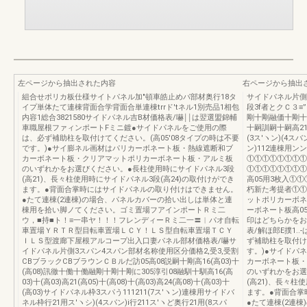
左ページから抽出された内容
右ページから抽出
組合せポリカ板仕様サイトパネル加"頓車皓止めパ部材奥行18タ
サイドパネル片側
イプ単体たて連棟背面合学背面合単連棟trrド′tネル1別売品1相包
段3f者とクＣ３≡
内容1総合3821580サイドパネル吉B材価格表/嚇￨￨は翌選盟錦輔
剛十剛融価十剛十嗣高
車職屋根ファィンポートFミニ鍍●サイドパネルをご使用の際
十嗣訓嗣十嗣高21(
は、必ず補助柱を取付けてください。(高05'08タイプの時は不要
(3ス′ヽン)(4スバ
です。)●サイ膨ネル画材はパリカーボネート板・熱線遮断和ブ
ン)112連棟用ン
カーボネート板・クリアマットポリカーボネート板・アルミ板
①①①①①①①①
のいずれかをお選びください。●長柱使用時にサイドパネル3段
①①①①①①①①
(高21)、長々柱使用時にサイドパネル3段(高24)の取付けができ
高05用3枚入①
ます。●背面合掌時にはサイドパネルの取り付けはできません。
朽新た考提者①①
●たて連棟(2連棟)の場合、パネルカバーの拾い出しは単体と連
ットポリカーボネ
棟用を拾い脚ノてください。ゴミ置場フアインポートＲミ二
ーボネート板高05
ウ，■持■ト！≡一串ヤ！！！フレンディーＲミ二一〓︱パオ自転
印はどちらかをお
車置場ＹＲＴＲ型目転車置場ＬＣＹ！ＬＳ型自転車置場ＴＣＹ
表/解ほ郎E撲1.
ＩＬＳ型渡廊下屋根アルコープ出入口妻パネル部材価格表/嚇サ
ず補助柱を取付け
イドパネル片側3スパン4スパン部材名称使用区分価格2,受3,受割
す。)●サイドパ
CBブラックCBブラウンＣＢルだ訪05高08説嗣十剛高16(高03)十
カーボネート板・
(高08)訊徹十働十働融剛十剛十剛に305淳引08融馴十馴高16(高
のいずれかをお選
03)十(高03)高21(高05)十(高08)十(高03)高24(高08)十(高03)十
(高21)、長々柱
(高03)サイドパネル枠3スパう111211(7ス′ヽン)連棟用サイドバ
ます。●背面合掌
ネル枠行21用ス′ヽシ)(4スパン)i行211ス′ヽど奥行21用(8スパ
●たて連棟(2連