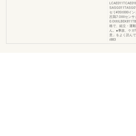
LCAE011TCAE0
SASG011TASG01B
セう¥3St00
呂鶏7.Ollllセ
0.OtltlLBEK8
格で、組立・運毅
ん。●事故、ケガ
意」をよく読んで
i883