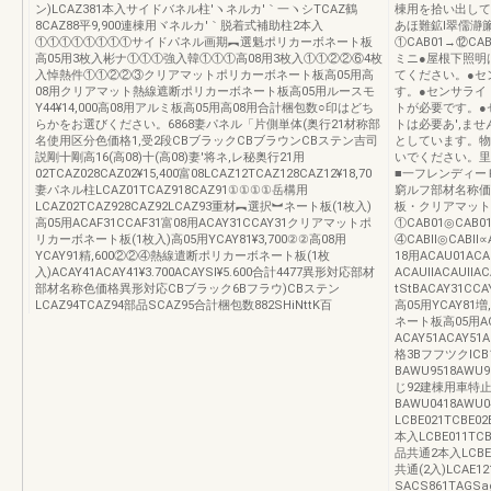
ン)LCAZ381本入サイドバネル柱′ヽネルカ′｀一ヽシTCAZ鶴
棟用を拾い出して
8CAZ88平9,900連棟用ヾネルカ′｀脱着式補助柱2本入
あほ難鉱I翠儒瀞
①①①①①①①①サイドパネル画期︻選魁ポリカーボネート板
①CAB01→⑫CA
高05用3枚入彬ナ①①①強入韓①①①高08用3枚入①①②②⑥4枚
ミニ●屋根下照明
入悼熱件①①②②③クリアマットポリカーボネート板高05用高
てください。●セ
08用クリアマット熱線遮断ポリカーボネート板高05用ルースモ
す。●センサライ
Y44¥14,000高08用アルミ板高05用高08用合計梱包数○印はどち
トが必要です。●
らかをお選びください。6868妻パネル「片側単体(奥行21材称部
トは必要あ',ませ
名使用区分色価格1,受2段CBブラックCBブラウンCBステン吉司
としています。物
説剛十剛高16(高08)十(高08)妻′将ネ,レ秘奥行21用
いでください。里
02TCAZ028CAZ02¥15,400富08LCAZ12TCAZ128CAZ12¥18,70
■一フレンディー
妻パネル柱LCAZ01TCAZ918CAZ91①①①①岳構用
窮ルフ部材名称価
LCAZ02TCAZ928CAZ92LCAZ93重材︻選択︼ネート板(1枚入)
板・クリアマット
高05用ACAF31CCAF31富08用ACAY31CCAY31クリアマットポ
①CAB01◎CAB01
リカーボネート板(1枚入)高05用YCAY81¥3,700②②高08用
④CABll◎CABl
YCAY91精,600②②④熱線遣断ポリカーボネート板(1枚
18用ACAU01ACA
入)ACAY41ACAY41¥3.700ACAYSl¥5.600合計4477異形対応部材
ACAUllACAUl
部材名称色価格異形対応CBブラック6Bフラウ)CBステン
tStBACAY31
LCAZ94TCAZ94部品SCAZ95合計梱包数882SHiNttK百
高05用YCAY81増
ネート板高05用ACAY
ACAY51ACAY
格3BフフツクIC
BAWU9518AWU
じ92建棟用車特止め
BAWU0418AW
LCBE021TCBE02
本入LCBE011TCB
品共通2本入LCBE0
共通(2入)LCAE1
SACS861TAGSa