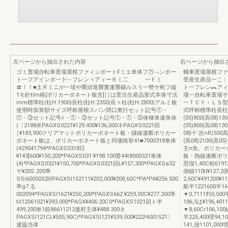
左ページから抽出された内容
右ページから抽出
ゴミ置場自転車置場屋根ファィンポートFミエ単体フ万﹁ンポー
輔車置場屋根ファ
ト一フアインポ一卜﹂フレンヽアィーＲミ二 一Ｆミ
受産生産品一こ︱
〓！！■土Ｒミニが一埴や襲頑進襲藁逢襲錫ルスう一勢ヤ桁フ縦
ト一フレン︻アィ
1モ針tlm格[ポリカーボネート板含]￨￨は受注生産品形式本体寸法
場一自転車置場サ
mm標準柱(柱H:1900)長柱(柱H:2350)長々柱(柱H:2800)アルミ板
一ＴＣＹ︲ＬＳ型
使用時加算額サイズ呼称屋根スパン間口奥行セット記号①・
式呼称標準柱長柱長
①・③セット記号○・①・③セット記号①・①・⑤体棟単違単体
(05)800(高08)13
(〔2188米PAGXS0221¥129.400¥136,000ネPAGXS0221回
(05)800(高08)1
￨¥183,900クリアマットポリカーボネート板・隷線遺断ポリカー
08)十`吉nR)500
ボネート板は、ポリカーボネート板と同価格挙41■7000318単体
(高08)2100(高0
(429041794*PAGXS0318日
主n魚、ポリカー
¥143]600¥150,200*PAGXS031:¥198.100普44t8000321単体
板・熱線速断ポリカ
(4)*PAGXS0321¥150,700*PAGXS0321回L¥157,300*PAGXSa32
思瑠1,40C粕6191
ヤ¥20S.200率
側細110tl¥127,2
SSi6005052ⅢPAGXSl152111¥202,000¥208,60C*PA*PA¥256.500
2,60C¥491200¥1
率g7:る
船半1221600半16
002094*PAGXSl1621¥250,200*PAGXS662`¥259,00C¥277.200率
▼0,7111判0,500半
til12061021¥393.000*PAGX¥406.20C0*PAGXS1021回ト半
186,5は¥196,40
499,200単1鋭86611212連村主体¥488.300ネ
▼8,60Cr106,10
PAGXSl121CL¥505,90C)*PAGXSl121¥539,500¥222!4001521〕
半225,400理94,
連協当体
141,佃1101,000