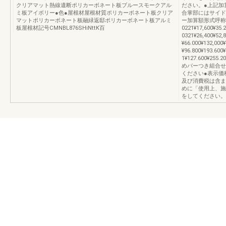
クリアマット熱線遺断ポリカーボネート板ブルースモークアル
ださい。●上記加
ミ板アイボリー●色●屋根材屋根材質ポリカーボネート板クリア
合掌部にはサイド
マットポリカーボネート板融緑返邸ポリカーボネート板アルミ
ー加算額形式呼称
板屋根材記号CMNBL876SHiNttK百
0221¥17,600¥35
0321¥26,400¥52,
¥66.000¥132,000
¥96.800¥193.60
1¥127.600¥255
めバーつき組合せ
ください●表示価
及び消費税は含ま
めに「使用上、施
をしてください。S