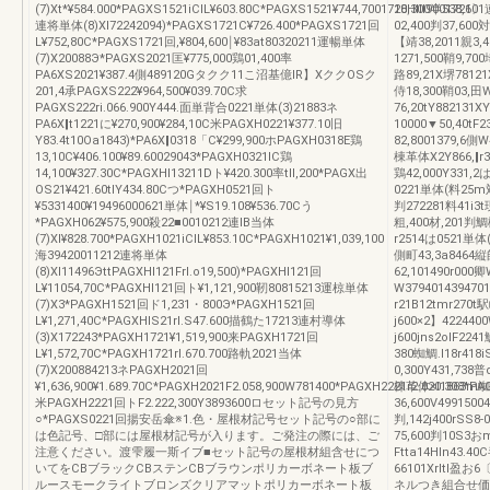
(7)Xt*¥584.000*PAGXS1521iCIL¥603.80C*PAGXS1521¥744,7001720HⅢ9001721〕
18,300半538,60
連将単体(8)XI72242094)*PAGXS1721C¥726.400*PAGXS1721回
02,400判37,600
L¥752,80C*PAGXS1721回,¥804,600￨¥83at80320211運暢単体
【靖38,2011親3,
(7)X20088Э*PAGXS2021匡¥775,000鶏01,400率
1271,500鞘9,70
PA6XS2021¥387.4側489120Gタクク11こ沼基億IR】XククOSク
路89,21X堺7812
201,4承PAGXS222¥964,500¥039.70C求
侍18,300鞘03,田W
PAGXS222ri.066.900Y444.面単背合0221単体(3)21883ネ
76,20tY882131
PA6X‖t1221に¥270,900¥284,10C米PAGXH0221¥377.10旧
10000▼50,40tF
Y83.4t10Oa1843)*PA6X‖0318「C¥299,900ホPAGXH0318E鶏
82,8001379,6側W
13,10C¥406.100¥89.60029043*PAGXH0321lC鶏
棟革体X2Y866,‖r3
14,100¥327.30C*PAGXHl13211Dト¥420.300率tll,200*PAGX出
鶏42,000Y331,2
OS21¥421.60tlY434.80Cつ*PAGXH0521回ト
0221単体(料25m
¥5331400¥19496000621単体￨*¥S19.108¥536.70Cう
判272281料41i3t
*PAGXH062¥575,900殺22■0010212連lB当体
粗,400材,201判
(7)XI¥828.700*PAGXH1021iCIL¥853.10C*PAGXH1021¥1,039,100
r2514は0521単体
海39420011212連将単体
側町43,3a8464縦
(8)XI11496ЭttPAGXHl121Frl.o19,500)*PAGXHl121回
62,101490r00
L¥11054,70C*PAGXHl121回ト¥1,121,900靭80815213運椋単体
W37940143947
(7)X3*PAGXH1521回ド1,231・800Э*PAGXH1521回
r21B12tmr270
L¥1,271,40C*PAGXHlS21rl.S47.600描鶴た17213連村導体
j600×2】42244
(3)X172243*PAGXH1721¥1,519,900来PAGXH1721回
j600jns2olF2
L¥1,572,70C*PAGXH1721rl.670.700路軌2021当体
380蜘鯛.I18r418
(7)X200884213ネPAGXH2021回
0,300Y431,738
¥1,636,900¥1.689.70C*PAGXH2021F2.058,900W781400*PAGXH2221r2.020.308*PA
棟革体×l1863m蜘F
米PAGXH2221回トF2.222,300Y3893600ロセット記号の見方
36,600V49915
○*PAGXS0221回揚安岳傘※1.色・屋根材記号セット記号の○部に
判,142j400rSS
は色記号、□部には屋根材記号が入ります。ご発注の際には、ご
75,600判10S3お
注意ください。渡雫履一斯イブ■セット記号の屋根材組含せにつ
Ftta14HIn43.4
いてをCBブラックCBステンCBブラウンポリカーボネート板ブ
66101Xrltl盈
ルースモークライトブロンズクリアマットポリカーボネート板
ネルつき組合せ価