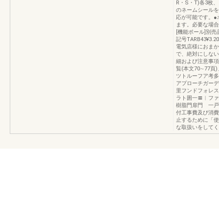
R・S・T)各3
のネームシールを
応が可能です。●
ます。必要な場合
[機能ポール]別
記号TARB43¥
電気店様におまか
で、絶対にしない
細および注意事項
覧(本文70∼7
ツトルーフア考多
アプローチガーデ
里フンドフォレス
ラト囲一〓︱ファ
樹脂門扉門 一戸
付工事費及び消費
止するために「使
な取扱いをしてくだ