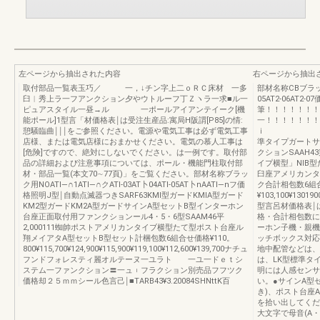
左ページから抽出された内容
右ページから抽出
取付部品一覧表玉巧／ 一，↓チン字上二ｏＲＣ床材 一多
部材名称CBブラック用N
臼︱秀上ラ一フアンクション夕やウトルーフ丁Ｚヽラ一求■ル一
05AT2-06AT2-
ピュアスタイル一昼→ル 一ポールアイアンテイーク[機
筆！！！！！！！
能ポール]1型言「材価格表￨は受注生産品:寓局H阪謂[P85]の情:
一！！！！！！
憩騒臨曲￨￨￨をご参照ください。電源や電気工事は必ず電気工事
ｉ ４一密■=
店様、または電気店様におまかせください。電気の慕人工事は
準タイプガートサ
[危険]ですので、絶対にしないでください。は一例です。取付部
クションSAAH4
品の詳細および注意事項については、ポール・機能門柱取付部
イプ横型」NlB型
材・部品一覧(本文70∼77頁)」をご覧ください。部材名称ブラッ
臼座アメリカンタ
ク用NOATl―∩1ATI―∩クATl-03AT卜04ATl-05AT卜nAATl―nフ価
ク合計相包数6組
格照明J型￨自動点滅器つきSARF63KMl型ガードKMlA型ガード
¥103,100¥130190
KM2型ガードKM2A型ガードサインA型セットB型インターホン
型言呂材価格表￨
台座正面取付用ファンクションール4・5・6型SAAM46平
格・合計相包数に
2,000111蜘帥ポストアメリカンタイブ横型たて型ポスト台座ル
ーホン子機・親機
翔メイアタA型セットB型セット計梱包数6組合せ価格¥110。
ッチボックス対応
800¥115,700¥124,900¥115,900¥119,100¥112,600¥139,700ナチュ
地中配管などは、
フンドフォレスティ麗オルテーヌ一ユラト 一ユ一ドｅｔシ
は、LK型標準タ
ステム一ファンクション〓一ュ︲フラクション別売品フフツク
明には人感センサ
価格却２５ｍｍシール色言己￨■TARB43¥3.20084SHNttK百
い。●サインA型
き)、ポスト台座A
を拾い出してくだ
大文字で母音(A・