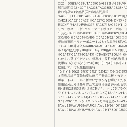
口23・30用SACS9gTACS038AGS93HAGS9g¥9
部品箱間口23・30用SAGS8:TAGS858AGS35HAGS8
肯臼含早違1東部品(国の学部品)共通
SAGS3〔TAGS868AGS86HAOSSC¥5,500123
CAE21JCAE21BCAE21HCAE21¥2.8001(2)※33,※3
日30X困行1A2フ氏EACS71EAGS71EACS71¥11.
リカーボネート板1クリアマットポリカーボネー
18用①CAB03⑥CAB03①CAB03①CAB03¥24,30
①CAB04⑥CAB04①CAB04①CAB04¥32,400
猥熱線道断ポリカーボネート板3枚入奥行18用ACA
モ¥24,3004升守入ACAutlZACAU64ヽCAU04ACAU
ルミ板2枚入奥行18用HCBA毎HCB臣¥38.600掛守
HCBA43“CBA43HCBA431HCBA電¥57.900
らかをお選びください。標準柱・長柱※()内数量
使用時16(17)24(25)32t34)10(19)37(39)56(58)7
数量はアルミ板屋根使用時
10(11)19(20)28(29)37(39)21(22)42(44)64(66)
ょ窪嶺吊構岳薦曇納寮絵建岳岳野総二板・カアマ
ボネート板・アルミ板のいずれかをお選びくださ
使用区分記号価格単体たて連棟部面合弾背画合学
棟4連棟2連棟3連標4違棟CBザう、ッつCBブラウ
ワイト4スパン8スパン(4スメtシX2)12ス′ヽン(4ス
ス′ヽシ(4スメマンX4)4ス′ヽン8スパン(4ス′ヽンX2
ス′tレX3)16ス′ヽシ(4ス′ヽンX4)草輪止めバー4
8AWU928AWU928AWU92〕AWU92¥26,4001
8AWU948AWU94BAWU94]AWU94¥17.80012387