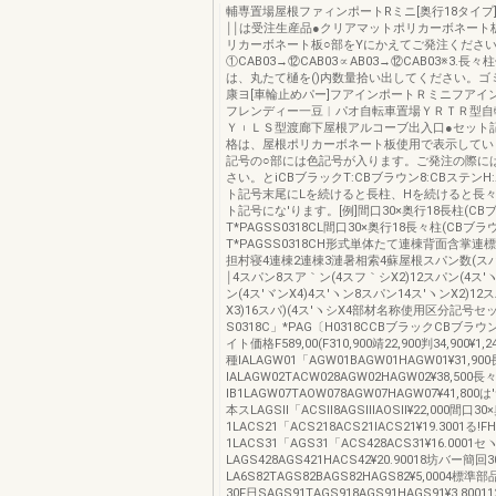
輔専置場屋根ファィンポートRミニ[奥行18タイプ
￨￨は受注生産品●クリアマットポリカーボネート
リカーボネート板○部をYにかえてご発注くださ
①CAB03→⑫CAB03∝AB03→⑫CAB03※3.長
は、丸たて樋を()内数量拾い出してください。ゴ
康ヨ[車輪止めパー]フアインポートＲミニフアイ
フレンディー一豆︱パオ自転車置場ＹＲＴＲ型自
Ｙ︲ＬＳ型渡廊下屋根アルコーブ出入口●セット
格は、屋根ポリカーボネート板使用で表示してい
記号の○部には色記号が入ります。ご発注の際に
さい。とiCBブラックT:CBブラウン8:CBステンH
ト記号末尾にLを続けると長柱、Hを続けると長
ト記号にな'ります。[例]間口30×奥行18長柱(CB
T*PAGSS0318CL間口30×奥行18長々柱(CBブ
T*PAGSS0318CH形式単体たて連棟背面含掌連
担村寝4連棟2連棟3漣暑相索4蘇屋根スパン数(ス
￨4スパン8スア｀ン(4スフ｀シX2)12スパン(4ス′ヽ
ン(4ス′ヾンX4)4ス′ヽン8スパン14ス′ヽンX2)12ス
X3)16スパ)(4ス′ヽシX4部材名称使用区分記号セ
S0318C」*PAG〔H0318CCBブラックCBブラ
イト価格F589,00(F310,900靖22,900判34,900¥1,
種IALAGW01「AGW01BAGW01HAGW01¥31,90
IALAGW02TACW028AGW02HAGW02¥38,500
IB1LAGW07TAOW078AGW07HAGW07¥41,800
本スLAGSll「ACSll8AGSlllAOSll¥22,000間口3
1LACS21「ACS218ACS21lACS21¥19.3001る!
1LACS31「AGS31「ACS428ACS31¥16.0001
LAGS428AGS421HACS42¥20.90018坊バー簡回
LA6S82TAGS82BAGS82HAGS82¥5,0004標準
30F日SAGS91TAGS918AGS91HAGS91¥3.80