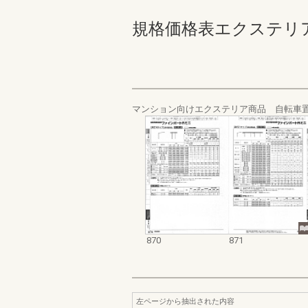
規格価格表エクステリア編_20
マンション向けエクステリア商品 自転車置
870
871
左ページから抽出された内容