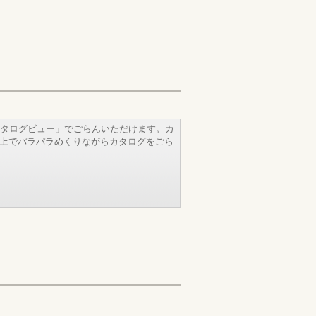
タログビュー」でごらんいただけます。カ
b上でパラパラめくりながらカタログをごら