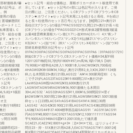
]部材価格表/嚇
●セット記号・組合せ価格は、屋根ポリカーボネート板使用で表
板の記号は、ポ
示しています。●セット記号の○部には色記号が入ります。ご発
い。例
注の際には、ご注意ください。L:CBブラックT:CBブラウン8:CB
々柱使用の場合
ステン■:ホワイト●セット記号末尾にLを続けると長柱、Hを続け
ミ置場解懸田E
ると長々柱使用のセット言己号にな')ます。[例]間口21×奥行21
ンポートＦミ二
長柱(C3ブラウン)の場合T*PACSS0221CL間口21×奥行21長々柱
転車置場ＬＣ
(CBブラウン)の場合T*PAGSS0221CH形式単体2擢彗相薇3挺逼
記号・組合せ価
お索4撻雲樽東屋根スパン致(ス71シ改Xtttrk)3スパ〉4ス′将ン7
ます。●セット
スパンBスパ:14スパン(7ス′マンX2)ウ刈は鰊21ス′やン(7スリtン
は、ご注意くだ
X3)24ス′ヽン(似′ウX〕28ス′ヽン(7スリtシX4)32ス′ヽン(似′ウX0
:ホワイト●セッ
部材名称使用区分記号セット記号
々柱使用のセッ
01PACtOⅢPACSDIPACSOIPAGS01PACS01PA6〔01PA6SS1721C
ブラウン)の場合
帥如CBブラックCBブラウ,CBステンホワイト価格H34,駅Fl弱
ラウン)の場合
120112071蜘陀55,7的判l1800Y497,lm馬96,1駅r738,5【X約
標2差担相寝3撻
79,900柱※1標準柱A2本入1.900B1本入HACW05¥29,700長柱
パン敏X連棟数
AHAGW02¥38‐500¥34,100は',奥行21用B2,太入¥24,20011124側
ンX3)16スパ
枠,たる木間田23×奥行21用LAGS22「Al¥14.300犀局E]30〉くち
パン(4ス′tン
こで子21炉LAGS23TAGS23¥19.800間口51×奥行21炉
ット記号
LAeW52rAGW既HAOW52¥33,600X奥行21月
ウンCBステンホワ
LAGW54TAGW54RAGW54¥36,9001連棟たる木間日
246,9J柱※1楳距
30×LACS32「AGS32HAGS3Z¥11,000¥16,500間回51×理イ
0長柱
‖AGWS8¥19,3001間口58×奥行21用LAGW58WS8¥21.50013前後
長々オ主
枠セット口23用LACS41rAGS41BAOS41¥14.300口30用
は'サ奥行18用B2
LAGS42「AGS42¥20.900口51用LAGS43TACS43粕2間回58用
0×奥行
LAG軸TAOS44半37.4004標準部品箱SAGS91「AGS913ACS91
FHH□30X興行
円AGS91¥8,80011SACS921TAGS92¥12,100t1111111TASS94
セヽッ間日30用
平9,900SAGS948AOS図¥13.200133丸たて樋共通
30用
SCAE21JCAE21¥2.8001※g※3※〔2)※3※t※て柱。はリジョイナー
部品箱騨昂E]23・
問日23・抑・51X奥行21用A2本入EACS71EAGS71¥11.000124]
0112連槙部品箱間
船X畳行21REA6S″IEA6S72EAGS初¥14置限財ポリカーボネート