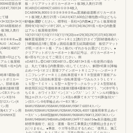
,90046背面合掌
板・クリアマットポリカーボネート板3枚入奥行21用
:¥7,700124
8CABl(DCABlt¥27,600①①②③4枚入
DCABll¥36,800①①②②④③⑥②⑥︻選凍齢線遣断ポリカーポネ
丸たて樋
ート板3梗人奥行21用ヽCAUlモ¥27,600合計梱包数○印はどちら
※3※32(3)※3※3￨※8`10)※〔間
かをお選びください。標準柱・長柱※()内数■はアルミ板屋根使
000168屋根材ポ
用時9(10)16(1つ18て201,ヵ′つRl31(34)36(391長々柱※()内数量
ト板3枚入奥行
はアルミ板屋根使用時
04枚入
10(10110(11)10(11110(11)19(20)ioel29(30)29(31)37(40)38(41
①②③④②④⑥⑥︻避
輛車置場屋根ファィンポートRミエ[奥行21タイプ]部材価格表/い
UO〔ACAuO
￨1瞬腿経品1檀じ鷲奈ょ跳稲岳藤景玉結鶏建稲総ゝ板切アマット
04¥32.400ア
ポ明,一ボネート板・アルミ板のいずれかをお選びください。●
入
クリアマットポリカーボネート板の記号は、ポリカーボネート
合計梱包致○印はどち
板○部をYにかえてご発注ください。例
はアルミ板屋根
oDAB13→⑫CAB130DAB13→⑫CAB13※3.長々柱使用の場合
5(78)長々柱※()内
は、丸たて樋を()内数量拾い出してください。解懸HE康ヨ[車輪
止めパー]パオゴミ置場フアインポートＲミニフヮ﹁ンポートＦ
85(88)車1覇髄r葵
ミ二フレンディーＲミニ自転車琶場ＹＲＴＲ型渡廊下屋根アル
ットポリカー
コープ出入回自転車置場一自転車置場一ワみルストラＬＣＹ︲
い。部材名称
ＬＳ型一ＴＣＹ︲ＬＳ型一Ａ型サラ﹁クルラック２Ａ型部材名
違棟2連棟3運
称使用区分記号価格単体2連棟3運棟4運棟CBヴう、′つCBザ号う
ンCBステレホ
ちＣＢ，ホワイト3ス′ヾン￨ス′ヽン7ス′｀ン〕ス′ヽンル刈燦伽ル
パンX3)16
翔はｍ21スパン(アスフ〔シX3)ル痢豚て８ス′てウ刈豚伽32ス′｀
)12スパン(4
ン(0スパンX4)草輪止めバー8ス′将ン
スパン用
8AWU958AWU958AWU95BAWU95¥17.60014スパン
22置海4スブヽシ用
BAWU928AWU928AWU928AWU92¥26,40011連棟用車常止めパ
0SHiNttK百
ー3ス′ヽンBAW阻触WU968AWU968AWU96¥13,200134スパン
BAWU948AWU94BAWu04BAWU34平17.666154●表示価格は部
材標準価格で、組立・運搬・取付工事費及び消費税は含まれて
お￨りません。●事故、ケガ等を防止するために「使用上、施工
上のご注意」をよく読んで、正常な取扱いをしてください。