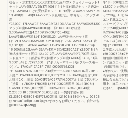
柱セット①①①①①①①①①①①①線4121Xlジョイナーセット1
半18・800間口:2
セットLAAV958AAV95¥3714001111けた取付部品セット共通2セ
¥2,8001けた連結
ットLAAV85111けた受け梁セット11PHR回:17LAAV718AAV71半
616C□:208A
13,2001間口:20本LAAV72エンド庇用けた。中骨セットアップ20
ッフ20臣LACじta8
度
エンド庇ユニット
¥22,0001i17LAAW021BAAW02¥23,100LAAW0318AAW03¥251300
スモーク)アツプ狂鍋1
アップ40度BAAWll¥331000師一抑11¥36.300ゆ狂遊
アップ40度ACBF57
2,000aAAW23遊4.2t10平25‐300ダウン40度
IACSF671ACS開
LAAW31BAAW311J41100瑠S,20tlLAAW34垂木セット間
ダウン20度殺4,000
口:1211LAAV30BAAV30¥14.m1FHa口:173本LAAV418AAV41殺
アルミ板(CBステン
3,10011間口:2032RLAAV42BAAV42¥28.200LAAV328AAV32半
旬日:1218CBH57
18,800間回:23LAAV43BAAV431本SCAE21BCAE21¥2.80011けた
□:研京とおお純引¥4
連結横樋セット間口:12□:2012尽LAAV92BAAV92¥7,700回:23エ
¥60,0007BC
ンド庇ユニット部品箱片支持用アップ40唐LACut召BAGせ11鶏
相包数3渡肝邸スカ
3.0001LAGじtて¥27,500→ず'ポリカー本ネート板(ブルースモー
ンド庇ユエット首「
ク)ブコ:17ACaF17AC8F17鶏1,00020度対.tXXl
で対応可能です。
コ:1ACBFS7¥35,000アップ40度4ttltltlACBF87ACBF87葛210t10
●単独でのご使用
ル姫コ:12ACBF08¥24,000¥38,000コ:23ACBF38ACB呂斑瑠5,000
表示価格は部材標
ル旺沼0.Otltl間日:20AC8F78ACBF7t判6.000アルミ板(CBステン
税は含まれてお'
「塗装」)プBCBH17BCB猟1,¥54100020度間日:20□:12BCBほ
用上、施工上のご
S7acBHsフ¥60,000プ間日BCBR678CBHG7半75,00040度
ださい。S‖NMK百
□:23BCBH8,BCBH87¥105.000ル姫］一的的す務lm閣
口:238CBH38BCBH38¥78,000間日:1213CBほ58ダウうコ:2CBCB
ほ78BCB“78均0,000○印はいずれかをお選びください。合計相包
数888854S‖NMK酎