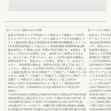
左ページから抽出された内容
右ページから抽出
組合せ珂支持タイプ1洋支持タイプ基本タイプ連棟タイプUD手
組合せイプ1片支
すりコーナータイブサイド′ヽネ'レ傾斜タイプ土サやH傾斜ジョ
ナータイラサイド
イント梱包内容1総合え何仰硯8181838840854翻碓根スヵィパス
1総合850354
E片支持]E傾斜地]エンド庇ユエット首冨材価格/踏聞岡寓‐■は難
です。長柱のセッ
館品●特注にて5度亥Jみ(5∼35度)で対応可能です。●側枠は、基
柱使用の場合は、
本セット内のものを使用します。●単独でのご使用はできませ
長柱セット記号例:
ん。あらかじめご了承ください。●セット記号の組合せ価格は、
長)間口D:23角
標準柱使用です。長柱のセット記号は、末尾に「L」を付けてく
ット記号OⅢNACUJ
ださい。長柱使用の場合は、標準柱を長柱に替えて治い出して
ILlD*NAGU1
ください。長柱セット記号例:○*NAGUJ12H□L形式エンド庇ユエ
カーボネート板瑠18,
ット(縦延長)間口D:2D:D:20角度アップ20度アッア40度ダウン20
CBステンアルミ板価
コダウン40康アップ20度7ップ40度ダウン20賃ダウン40Eアッブ
ト下:21)1本①①①
20度アップ40Bダウン20日ダウン40Sセット言ユ与羊0キ
ョイナーセットLAA
NAGUJ12H口【L)DⅢNAGUＮＡＣｔ血ＯＪｌЭ単NAGU0中
セットiZ尽LAAV70
NACUJ17H□〔L)OⅢNAGUJ17J□{Ll0丼NACUJ17K□{L)0中
LAAV738AA
NA6U』
ILAAW01111LA
17LtttLlDttNAeU,20H□IL)OⅢ‖ACtD*NACU!20K□(LlD*NACt部材
W94r25.300アッ
名称使用区分入数記号ポリカーボネート板¥170,601r162130〔半
11¥35,200鶏6,
196,800¥104,500セ17,700平175101姥00,3は1201,501F191,側
コ:2〔BA¥25,30
r224,皿CBブラックCBステン消響F230,100¥180,300瑠21,800殺
ト間□:1232トLAA
07,500殺52,700lt98,10C確43,3はF279,佃F219,側F260,9田片支持
LAAVat8AAV31問