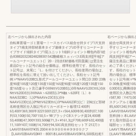
左ページから抽出された内容
右ページから抽出
自転車置場一ゴミ置場一！一スカイパス組合せ持タイプ1片支持
組合せ両支持タイ
タイプ1南支持部材基本タイプ連棟タイプUD手すりコーナータ
手すりコーナータ
イプサイド傾斜タイプ1屁ユニット1傾斜ジョイント梱包内容1総
ジョイント相包内容1
合8388203238248288301542翻碓根スヵィパスE両支持][平地]ア
両支持][平地]ア
ールコーナーユエット(〕20・23)吉E材価格/E田皿園￨は受注生
薩注生産品に重韓
産品Dセット記号の組合せ価格は、標準柱使用です。長柱のセッ
めご了承ください
ト記号は、末尾に「L」を付けてください。長柱使用の場合は、
す。長柱のセット
標準柱を長柱に替えて拾い出してください。長柱セット記号
用の場合は、標準
例:○*NAAVG20B□L形式アールコーナーユエット間口D:20D:23角
セット記号例:○*
度90度105度120度135度150度165度90度105度120度135度150
D:30角度90度1
度165度セット言己壕手OⅢNttVG20BE(L)0辛NAAVG20CttlL)0水
G30DE(L)剛剛俳帥
NttV620DE(t)ЭⅢNAAヽ620EE(LЭ*N触ヽ620FE〔L〕キ
使用区分入数記号
NAAl323B□〔L)0*NAAVe23CE(L)0キ
r587,80〔Y473,
NAAVG23D□(L)0*NttV623EttrL)Э*NAAl623F□(ビ〕236□(ビ部材
ステンアルミ板価格F7
名称使用区分入致記号ポリカーボネート板増12.400判
85,6001240,
63,400Y369,300半32215001227,3∝r564,600埼00,400判07,100
LAAV01BAAV01
判53,100杉50,700'150,5∝9BブラックCBステンチ資24,400将
至梓(柿ト本LAAV03
53,400粗47,300Y333,500確71,3∝¥161,3はF708,600F632,400描
すた取付部品セオ共通
11,100Y437,100粕14,700付94,50C両支持柱セット下:212刀ト
端部セット間口:12Lt
LAAV01BAAV01¥35.200④④③③②①④④③③②①クフ
LAAV17BAAVt,¥3
【LAAV02BAAV02¥41・8001本LAAV03BAAV03¥16,500長柱桁1
□LAAV19BA¥