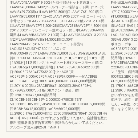
本LAAV04BAAV田¥19,800けた取付部品セット共通2tット
FHH田2LAAV25B
LAAV85¥8,8004431432アールコーナー端部セット間口:12一式
LAAV27BAAV27
AAVlS¥29.700間ロ1LAAV16¥30.800間口LAAV17¥31.9001間口
て¥17,60053
LAAV13¥33.00011111コ―式LAAV19¥35,200アールコーナーけた,
¥11,000間口太LA
中骨セットコLAAV25BAAV21¥11,000LAAV268触V26¥12,100間
本LA¥14.300回
回LAAV2718AAV27¥13,200421間口AAV2818AAV28¥14,3004間日
膚LAGU318AGじ31
式¥17,600アーサレコーナー垂木セット間口本LAAV3S3AAV3S
度LACじ33BAGU3
司回本LAAV36BAAV38¥12.100司口本LAAV37BAAV37¥13.200S3
LACu34OAGU34¥
間□本LAAV38BAAV範¥14.30021間口:30本
38BAGU36¥1
LAAV39BAAV3g¥16.500コーナーユニット部品箱
ポリカーボネート
LAGU31BAGU31¥47,300111LAC」笠
AC8FSS¥17.0001
8AGU32¥40,70011LABAGU33¥33,000135月gU34¥28,6001LAGU
回:23ACBF83ACB
賀¥19.800LAGU368AGU38¥13.2001ア￨■ルコ■ナと￨ユ■ウト用
間用間口H2ACBF5
￨1屋根材￨11選択】ポリカーボネート板(ブルースモーク)間口
H7ACBF66ACBF6
H2ACBF5g¥17,000端部用間口H7ACBF65ACBF65¥22,000間
□:23ACBF8tACB
口:20ACBF75AC●F75¥32,000]:クaACBF賞
ン「塗装」)端部用1¥2
ACBF85¥46,000ACBF3ちACBF95¥67,000中︺一的ACBF田
000都口:2[BCBH
ACBF6GACBF78はCBFSG¥10,000ACBF66¥12,000問用間
¥132,000中間用苛
回:2C¥16,000間□:23ACBF86¥21.000間口:30ACBF98代
口:17BCBlt66BC
CBF96¥29.000アルミ板(OBステン「塗装」)間
口:23BCBH868CB
回:12BCBH55¥27,000端部用間
はいずれかをお選
口:1OCBH65BCBH65¥42.0008CDH758CB‖7S半
価格で、組立・運
59,0008CBH85BCBい85¥90,000BCBH9SBC8H9S¥132,000中間
せん。●事故、ケ
回:BCBHS6¥12,000間口:1aCBH66¥22,000間間
意」をよく読んで、
回:29BCBH76¥33,000用間口:233CB情868CB“86¥41,000BCBH輔
aC8H軒¥60,000○印はいずれかをお選びください。合計梱包数に
鞭料:堅覆暑虜ぎ答哲蓄署襲生鼻諸法らかじめご了承ください。
アルコープ出入回826SHmNiKH