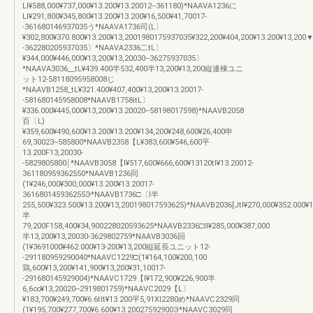
Ll¥588,000¥737,000¥13.200¥13.20012--361180)*NAAVA1236に
LI¥291,800¥345,800¥13.200¥13.200¥16,500¥41,70017-
-361680146937035う*NAAVA1736司(L〕
¥302,800¥370.800¥13.200¥13,2001980175937035¥322,200¥404,200¥13.200¥13,200▼
-362280205937035〕*NAAVA2336二tL〕
¥344,000¥446,000¥13,200¥13,20030--36275937035〕
*NAAVA3036__tL¥439.400半532,400半13,200¥13,200縦連棟ユニ
ット12-58118095958008じ
*NAAVB1258_tL¥321.400¥407,400¥13,200¥13.20017-
-581680145958008*NAAVB1758itL〕
¥336.000¥445,000¥13,200¥13.20020--58198017598)*NAAVB2058
百〔L)
¥359,600¥490,600¥13.200¥13.200¥134,200¥248,600¥26,400申
69,30023--585800*NAAVB2358【L¥383,600¥546,600平
13.200F13,20030-
-5829805800￨*NAAVB3058【l¥517,600¥666,600¥13120tl¥13.20012-
361180959362550*NAAVB1236同
(1¥246,000¥300,000¥13.200¥13.20017-
361680145936255Э*NAAVB1736□〔l半
255,500¥323.500¥13.200¥13,200198017593625)*NAAVB2036[Jtl¥270,000¥352.000¥1
半
79,200F158,400¥34,900228020593625*NAAVB2336□ll¥285,000¥387,000
半13,200¥13,20030-3629802759*NAAVB3036回
(1¥3691000¥462.000¥13‐200¥13,200縦延長ユニット12-
-291180959290040*NAAVC1229□(1¥164,100¥200,100
鶏,600¥13,200¥141,900¥13,200¥31,10017-
-291680145929004)*NAAVC1729【l¥172,900¥226,900半
6,6∞¥13,20020--2919801759)*NAAVC2029【L〕
¥183,700¥249,700¥6.6tlt¥13.200平5,91Xl2280め*NAAVC2329同
(1¥195,700¥277,700¥6.600¥13.20027592900Э*NAAVC3029同