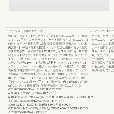
左ページから抽出された内容
右ページから抽出
組合せご持タイプ1片支持タイプ1両支持部材1基本タイプ1連棟
ポリカーボネート
タイプUD手すりコーナータイプサイド傾斜タイプ1庇ユニット1
ナーユニット(9
傾斜ジョイント梱包内容1総合328830858翻下屋根スヵィパスE
ユニツトエンド庇
両支持]司￨[平地・傾斜地]直線ユエット組含せ価格ロセット記号
ナー・傾斜ジョイ
の見方封翻□E[::皆猪掃置骨A1258形式サイズ呼称※1.色・屋根材
リカーボネート板
記号セット記号の①部には色記号、□部には屋根材記号が入'ブ
装)になります。
ます。ご発注の際には、ご注意ください。●色角CBブラックCB
一一膨妙叫ブ一●
ステン色記号L8■セット言3号の屋根材についてCBブラックCB
工事費及び消費税
ステンポリカーボネート板フルースモーアルミ板CBステン(室
するために「使用
表)●屋根材形式本体寸法mmセット記号セット価格オプション
取扱いをしてくださ
カ8算額サイズ呼称間口奥行スパン数①:CBブラック⑥:CBステン
ポリカーボネート板回アルミ板日難０縦雨樋カバーセット(標・
長)サイドパネル1則分ブ手すり(片側)全巾柱内々1段(ポリカ)2段
(ポリカ)アルミ板加算額(1段分)平地基本(単体)ユニット12-
-58118059038D*NAAVA1258□tL¥367.200半
453,200¥13,200¥13,200¥26,40017-58ヽ
680145959038D*NAAVA1758□(L¥383.300¥492,300¥13,200¥13,20020-
-581980175959038)*NAAVA2058にLl¥411・
800¥542,800r13,200¥13.208機58,50〔辛59,60023-
-5822808)*NAAVA2358にLl¥442,600¥605,600¥13.200¥13.20030-
-58298027598)*NAAVA3058に