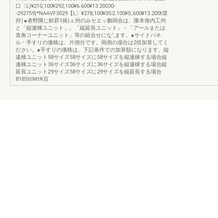
口〔L)¥210,100¥292,100¥6.600¥13.20030-
-292759)*NAAVF3029【L〕¥278,100¥3S2.100¥S,600¥13.200t環
抑￨●者野隅じ鮮罫1操)ェ州のみセエッ鵬弱合は、隆本偉内工州
と「縦連棟ユニット」。「縦延長ユニット」・「アールまたは
直角コーナーユニット」等の組合せにな',ます。●サイドパネ
ル・手すりの価格は、片側分です。両側の場合は2倍加算してく
ださい。●手すりの価格は、下記条件での加算額になります。縦
違棟ユニット58サイズ58サイズに58サイズを縦連棟する場合縦
連棟ユニット36サイズ36サイズに36サイズを縦違棟する場合縦
延長ユニット29サイズ58サイズに29サイズを縦延長する場合
818SttNttK百