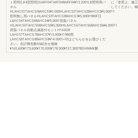
ト照明(LK4型照明)SARF04TARF048ARF04¥13.2001LB照明用パ
に「使用上、施工
ネル
してください。輔N
HLAHC51TAHCSl8AHCSl¥5.000HLAHC52TAHC528AHCS2¥9,00011
照明無し用パネルHLAHC53TAHC538AHCS3¥5,000H980F日
LAHC54TAHC548AHC54¥9,0001背面パネル
HlLAHC55TAHC558AHC55¥5,000HlLAHCS6TAHC568AHC56¥6,00011
背面パネル自動点減器付セットH1650岸
LAHC57TAHCS78AHC57¥13,000H1980用
LAHC58TAHCS88AHCS8¥14.0001○印はどちらかをお選びくだ
さい。合計隅包数65組合せ価格
¥165,600¥173,600¥170,000¥178,000¥157,30078SHINMK酎