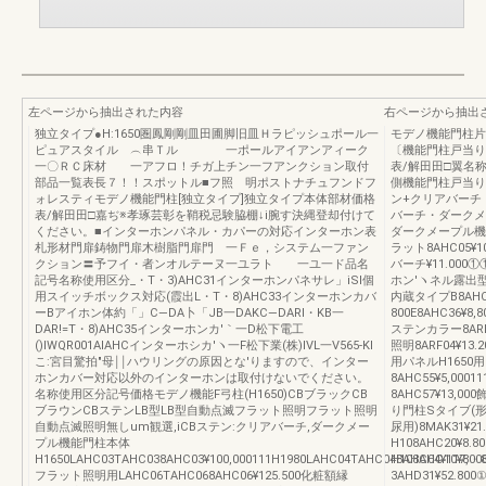
左ページから抽出された内容
右ページから抽出
独立タイプ●H:1650圏鳳剛剛皿田圃脚旧皿Ｈラピッシュポール一
モデノ機能門柱片
ピュアスタイル ︵串Ｔル 一ポールアイアンアィーク
〔機能門柱戸当り
一〇ＲＣ床材 一アフロ！チガ上チン一フアンクション取付
表/解田田□翼名
部品一覧表長７！！スポットル■フ照 明ポストナチュフンドフ
側機能門柱戸当り側A
ォレスティモデノ機能門柱[独立タイプ]独立タイプ本体部材価格
ン+クリアバーチ
表/解田田□嘉ぢ※孝琢芸彰を鞘税忌験脇棚↓i腕す決縄登却付けて
バーチ・ダークメ
ください。■インターホンパネル・カパーの対応インターホン表
ダークメープル機能問柱
札形材門扉鋳物門扉木樹脂門扉門 一Ｆｅ，システム一ファン
ラット8AHC05¥1
クション〓予フイ・者ンオルテーヌ一ユラト 一ユ一ド品名
バーチ¥11.000
記号名称使用区分_・T・3)AHC31インターホンパネサレ」iSl個
ホン′ヽネル露出型8
用スイッチボックス対応(霞出L・T・8)AHC33インターホンカバ
内蔵タイプB8AHC3
ーBアイホン体約「」C―DA卜「JB一DAKC―DARI・KB一
800E8AHC36¥8
DAR!=T・8)AHC35インターホンカ′｀一D松下電工
ステンカラー8ARE0
()IWQR001AIAHCインターホシカ′ヽ一F松下業(株)IVL一V565-Kl
照明8ARF04¥13.
こ:宮目驚拍″母￨￨ハウリングの原因とな'りますので、インター
用パネルH1650用8
ホンカバー対応以外のインターホンは取付けないでください。
8AHC55¥5,0
名称使用区分記号価格モデノ機能F弓柱(H1650)CBブラックCB
8AHC57¥13,00
ブラウンCBステンLB型LB型自動点滅フラット照明フラット照明
り門柱Sタイブ(形材
自動点滅照明無しum観選,iCBステン:クリアバーチ,ダークメー
尿用)8MAK31¥
プル機能門柱本体
H108AHC20¥8.
H1650LAHC03TAHC038AHC03¥100,000111H1980LAHC04TAHC048AHC04¥117,0
H108AHC10¥8
フラット照明用LAHC06TAHC068AHC06¥125.500化粧額縁
3AHD31¥52.800