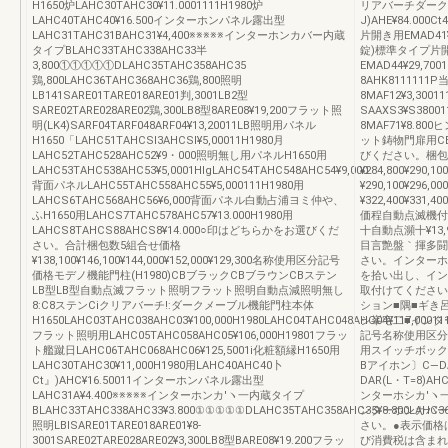
H1650炉LAHC30TAHC30¥11.0001111H1980炉
リアバーチダークメ
LAHC40TAHC40¥16.500インターホンパネル露出型
J)AHE¥84.00
LAHC31TAHC31BAHC31¥4,400※※※※※インターホンカバー内蔵
片開き用EMAD41¥
タイプBLAHC33TAHC338AHC33半
錠)標準タイプ片開き
3,800①①①①①DLAHC35TAHC358AHC35
EMAD44¥29,7
鶏,800LAHC36TAHC368AHC36鶏,800照明
8AHK8111111
LB141SARE01TARE018ARE01判,3001LB2型
8MAF12¥3,3
SARE02TARE028ARE02鶏,300LB8型8ARE08¥19,200フラット照
SAAXS3¥S380
明(LK4)SARF04TARF048ARF04¥13,20011LB照明用パネル
8MAF71¥8.80
H1650「LAHC51TAHCSl3AHCSl¥5,00011H1980月
ット鋳物門扉用CB
LAHC52TAHC528AHC52¥9・000照明無し用パネルH1650用
びください。梱包
LAHC53TAHC538AHC53¥5,0001HlgLAHC54TAHC548AHC54¥9,000
¥284,800¥290,10
背面パネルLAHC55TAHC558AHC55¥5,000111H1980用
¥290,100¥296,00
LAHCS6TAHC568AHC56¥6,000背面パネル白動占浦ヨミ仲や、
¥322,400¥331,4
ふH1650用LAHCS7TAHC578AHC57¥13.000H1980用
価程自動点滅機付き
LAHCS8TAHCS88AHCS8¥14.000○印はどちらかをお選びくだ
十自動点瀕十¥13,
さい。合計梱包数5組合せ価格
目言艶盤｀揮多闘
¥138,100¥146,100¥144,000¥152,000¥129,300名称使用区分記号
さい。インターホ
価格モデノ機能門柱(H1980)CBブラックCBブラウンCBステン
を拾い出し、イン
LB型LB型自動点滅フラット照明フラット照明自動点減照明無し
取付けてください
8:C8ステンCiクリアバーチ!:ダークメーブル機能門柱本体
ション■隅■ギき
H1650LAHC03TAHC038AHC03¥100,000H1980LAHC04TAHC048AHC04¥117,00011
シ峯宅二■インタ
フラット照明用LAHC05TAHC058AHC05¥106,000H19801フラッ
記号名称使用区分(
ト艦蹴日LAHC06TAHC068AHC06¥125,5001i化粧額縁H1650用
用スイッチボックス
LAHC30TAHC30¥11,000H1980用LAHC40AHC40卜
Bアイホン〕C―DA
Ct』)AHC¥16.50011インターホンパネル露出型
DAR(L・T=8)
LAHC31A¥4.400※※※※※インターホンカ′ヽ一内蔵タイプ
ンターホシカ′ヽ
BLAHC33TAHC338AHC33¥3.800①①①①①DLAHC35TAHC358AHC35¥8.800LAHC36
ンターホンカバー
照明LBlSARE01TARE018ARE01¥8‐
さい。●表示価格
3001SARE02TARE028ARE02¥3,300LB8型BARE08¥19.200フラッ
び消費税は含まれ