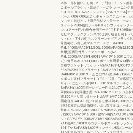
本体・部材拾い出し例￨アーチ門柱￨フェンス部
コポールブラケット部品￨′ヽ一ゴラ￨オーニング1
804180618071522eロシステム[マルコポール]ゲ
ポールP.809P.808組合せ例ｅ・システム一ｅ，
システム賦頻キッ上汎用部材マル景一セ！一灰︱
２ゲートP.806機能ポールPサインプレイインタ
ンス(アーチ門柱)組合せ例アーチF弓柱P.806機
セピアブラックフェンス/間仕切り組合せ例トレ
ット(上・下4ヶ所)モスグリーンセビアブラック
号価格措い出し致マルコポールポール(100
角)L:1400SAPA03¥12,S00L:3000SAPA08¥22.8
角用)照明取付用ヽニマルコポール(62
角)L:2000SAPA29¥1.6001SAPA15¥16.500
7(62角用)SAPA30¥1,600ヽポール角層梁W14用SAP
自在ブラケットヴラケットASAPA16半4,9004ブ
ESAPA20¥4,900ブラケットGSAPA22¥7.600ル
SARF01¥19.8001ストよこ型YA12型SANZ12¥28
ルポスト取付フラケットlY用1・12型、TA4型用)¥4
サインB型(シール付)¥11・5001マルコポールケ
SAPA34¥1.600問扉セレビコー門昆24J0712LACL31
翠併(内掛齢)両開き用SMAD30¥12,6001ンジ形材
鶏,800戸当り落し錠セットLMAF16平7,000マ
固定台座SAPA31判,700組合せ価格鶏35,600
部材名称言己壕計価格拾い出し数マルコポールポー
角)SAPA07¥20,300L:3000SAPA08半22,800マ
L12000SAPA15¥16,500ヽ梁W14用SAPA10¥12
ットSAPA16¥4,900SAPA18¥4‐900SAPA20¥4
YA12型¥23,1001マルコポールポストW付ララケッ
1241TA4SAPA32¥4,600サインサインB型(シール付
11,500マルコポールサイン・フック取付ブラケッ