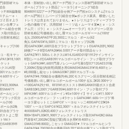
材門扉部材マル
本体・部材拾い出し例アーチ門柱フェンス部材門扉部材マルコ
総合
ポール￨ブラケット部品￨′ヽ一ヨラ￨オーニング1総合
ートP.806脇隆能
8048091522アーチ門柱組合せ例アーチ門柱eロシステム[マルコ
システム一ｅ︲
ポール]門柱(ミニパーゴラ)組合せ例●ボックス家具、横使いした
ゴＺ百オ上ラ
トレリスは含まれておりません。●トレリスはウッディーブラウ
ーホン台摩フェ
ン色の価格です。汎用部材！一！ツ込ｒム一マ４茉■とｅ︲シス
能ポール組合せ例
テム穴︱ゴラ］ｅ︲システム︻オー一ラグ］モスグリーン区分
リス取付部品セ
部材名称記号価格拾い出し畳マルコポールガギーール(100す
区分部材名称記
る)L:2500GAPA07平20,3002ニマルコ・ポール(62
角)L:GAPAlS¥16,5001ニマルコ・柱キャップ(62角
00[キャップ(100
用)GAPA30¥1,6001目在フラケットブラケットEGAPA20判,9002
鋳物アーチB型GAPA26¥66.S001アーチ取付部品セット
1ニマルコ・柱キヤッ
GAPA27¥11.500ルミネクスLM14JGARD01挙1912サインサイン
A12¥18,1001
B型(シール付)GARB391マルコポールサイン・フック取付ブラケ
ラケット
ットGAPA34¥1,6001門扉ノレンールF弓展G型0ア12GAES31報
ミネクスLKl型
7,200NC型錠(内掛用)両開き用GMAE04GMAG31¥18,4001ヒン
.1001マルコポー
¥8,000落し錠セットGMAG03¥7.2001マルコ下―ル
.6001サイン
GAPA31¥4.700組合せ価格判46,20Cモスグリーン区分部材名称記
ット
号価格措い出し鋼マルコポールポール100チる)L:2¥20.300ヤツ
¥23,300NA
=100GAPA29クKl、RF01¥1ポストストBMlGANX01殺ポスト合産
用SMAF71
SARB32¥3,2001フGARB3S¥4,6001サイン・フック取付ブラ
ルコボールヒンジ
IAPA34¥1.600マルコポーイン¥Se100サイ】サインロ¥11.500マ
セピアブラック区分
ルコポールサイン・フヽッ4ラケットGAPA34¥1.600パーゴラ′将
ル(100
一ヨラ梁セットミニGAPCll′ヽ一ヨセヽッ二400GAPC23¥24‐
ルコポール(62角
1001′ヽ一ヨどSAPC61¥22,3001′ヽネルフオレステイトレリス
.9001自在ブラケ
4tXIXlBAPL02¥20,400フォレスティトレリス
,900ボストよこ型
800×1BAPL05¥31,9001フォレスティトレス取付APA42¥2.666a
トYAl卜
門扉挙47,2002NC型錠(7置)両ヨき用¥18.4001ヒン
)SARB39半
GMAG31¥8.8002しこセットGMAG03▼.1マルコポールヒンラ
ト
GAPA31¥4,7002組合せ価格沼69,20て組合せ例フェンス取付ブラ