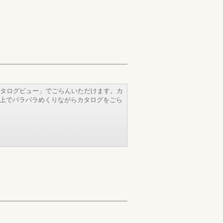
タログビュー」でごらんいただけます。カ
b上でパラパラめくりながらカタログをごら