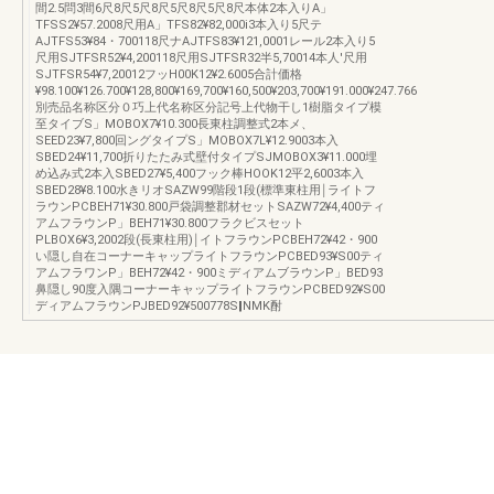
間2.5問3間6尺8尺5尺8尺5尺8尺5尺8尺本体2本入りA」
TFSS2¥57.2008尺用A」TFS82¥82,000i3本入り5尺テ
AJTFS53¥84・700118尺ナAJTFS83¥121,0001レール2本入り5
尺用SJTFSR52¥4,200118尺用SJTFSR32半5,70014本人'尺用
SJTFSR54¥7,20012フッH00K12¥2.6005合計価格
¥98.100¥126.700¥128,800¥169,700¥160,500¥203,700¥191.000¥247.766
別売品名称区分０巧上代名称区分記号上代物干し1樹脂タイプ模
至タイブS」MOBOX7¥10.300長東柱調整式2本メ、
SEED23¥7,800回ングタイプS」MOBOX7L¥12.9003本入
SBED24¥11,700折りたたみ式壁付タイプSJMOBOX3¥11.000埋
め込み式2本入SBED27¥5,400フック棒HOOK12平2,6003本入
SBED28¥8.100水きリオSAZW99階段1段(標準東柱用￨ライトフ
ラウンPCBEH71¥30.800戸袋調整郡材セットSAZW72¥4,400ティ
アムフラウンP」BEH71¥30.800フラクビスセット
PLBOX6¥3,2002段(長東柱用)￨イトフラウンPCBEH72¥42・900
い隠し自在コーナーキャップライトフラウンPCBED93¥S00ティ
アムフラワンP」BEH72¥42・900ミディアムブラウンP」BED93
鼻隠し90度入隅コーナーキャップライトフラウンPCBED92¥S00
ディアムフラウンPJBED92¥500778S‖NMK酎