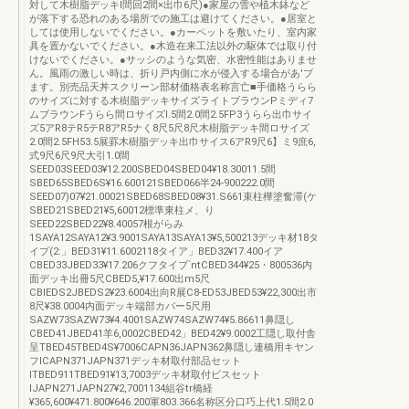
対して木樹脂デッキI間回2間×出巾6尺)●家屋の雪や植木鉢など
が落下する恐れのある場所での施工は避けてください。●居室と
しては使用しないでください。●カーペットを敷いたり、室内家
具を置かないでください。●木造在来工法以外の駆体では取り付
けないでください。●サッシのような気密、水密性能はありませ
ん。風雨の激しい時は、折り戸内側に水が侵入する場合があ'ブ
ます。別売品天丼スクリーン部材価格表名称言亡■手価格うらら
のサイズに対する木樹脂デッキサイズライトブラウンPミディ7
ムブラウンFうらら間ロサイズl.5間2.0間2.5FP3うらら出巾サイ
ズ5アR8テR5テR8アR5ナく8尺5尺8尺木樹脂デッキ間ロサイズ
2.0間2.5FH53.5展罫木樹脂デッキ出巾サイス6アR9尺6】ミ9庶6,
式9尺6尺9尺大引1.0間
SEED03SEED03¥12.200SBED04SBED04¥18.30011.5間
SBED65SBED6S¥16.600121SBED066半24‐900222.0間
SEED07)07¥21.00021SBED68SBED08¥31.S661束柱樺塗奮滞(ケ
SBED21SBED21¥5,60012標準東柱メ、り
SEED22SBED22¥8.40057根がらみ
1SAYA12SAYA12¥3.9001SAYA13SAYA13¥5,500213デッキ材18タ
イプ(2:」BED31¥11.6002118タイア」BED32¥17.400イア
CBED33JBED33¥17.206クフタイブ`ntCBED344¥25・800536内
面デッキ出冊5尺CBED5,¥17.600出m5尺
CBIEDS2JBEDS2¥23.6004出向R展C8‐ED53JBED53¥22,300出市
8尺¥38.0004内面デッキ端部カバー5尺用
SAZW73SAZW73¥4.4001SAZW74SAZW74¥5.86611鼻隠し
CBED41JBED41羊6,0002CBED42」BED42¥9.0002工隠し取付舎
呈TBED45TBED4S¥7006CAPN36JAPN362鼻隠し連橋用キヤン
フICAPN371JAPN371デッキ材取付部品セット
ITBED911TBED91¥13,7003デッキ材取付ビスセット
IJAPN271JAPN27¥2,7001134組谷tr橋経
¥365,600¥471.800¥646.200軍803.366名称区分口巧上代1.5間2.0