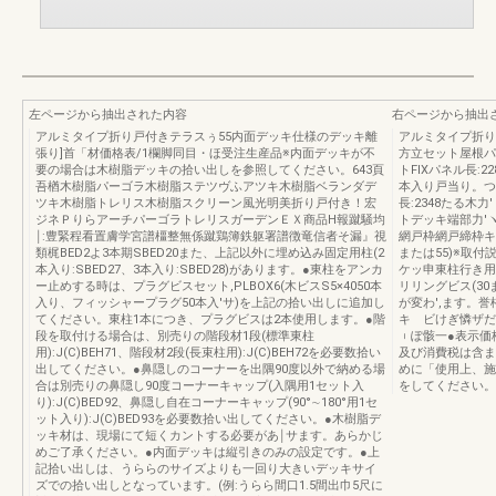
左ページから抽出された内容
右ページから抽出
アルミタイプ折り戸付きテラスぅ55内面デッキ仕様のデッキ離
アルミタイプ折り
張り]首「材価格表/1欄脚同目・ほ受注生産品※内面デッキが不
方立セット屋根パネ
要の場合は木樹脂デッキの拾い出しを参照してください。643頁
トFlXパネル長:22
吾楢木樹脂パーゴラ木樹脂ステツヴふアツキ木樹脂ベランダデ
本入り戸当り。つり
ツキ木樹脂トレリス木樹脂スクリーン風光明美折り戸付き！宏
長:2348たる木力
ジネＰりらアーチパーゴラトレリスガーデンＥＸ商品H報蹴騒均
トデッキ端部力′
￨:豊緊程看置膚学宮譜橿整無係蹴鶏簿鉄躯署譜徴竜信者そ漏』視
網戸枠網戸締枠キャ
類梶BED2よ3本期SBED20また、上記以外に埋め込み固定用柱(2
または55)※取付
本入り:SBED27、3本入り:SBED28)があります。●東柱をアンカ
ケッ申東柱行き用
ー止めする時は、プラグビスセット,PLBOX6(木ビスS5×4050本
リリングビス(30
入り、フィッシャープラグ50本入'サ)を上記の拾い出しに追加し
が変わ',ます。
てください。東柱1本につき、プラグビスは2本使用します。●階
キ ビけぎ憐ザだ
段を取付ける場合は、別売りの階段材1段(標準東柱
︲ぽ骸一●表示価
用):J(C)BEH71、階段材2段(長束柱用):J(C)BEH72を必要数拾い
及び消費税は含ま
出してください。●鼻隠しのコーナーを出隅90度以外で納める場
めに「使用上、施
合は別売りの鼻隠し90度コーナーキャップ(入隅用1セット入
をしてください。S
り):J(C)BED92、鼻隠し自在コーナーキャップ(90°∼180°用1セ
ット入り):J(C)BED93を必要数拾い出してください。●木樹脂デ
ッキ材は、現場にて短くカントする必要があ￨サます。あらかじ
めご了承ください。●内面デッキは縦引きのみの設定です。●上
記拾い出しは、うららのサイズよりも一回り大きいデッキサイ
ズでの拾い出しとなっています。(例:うらら間口1.5間出巾5尺に