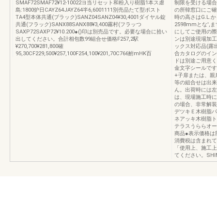
SMAF72SMAF72¥12‐10022ヨ当リセット和粉入り樹脂1本ス虐
制限を受ける場合
島:1800炉日CAYZ64JAYZ64半6,6001111別売品たて型ポスト
の所韓窓口にご確
TA4型本体共通(ブラック)SANZ04SANZ04¥30,4001ダイヤル錠
時の高さはG.L.か
共通(フラック)SANX88SANX88¥3,400霧村(フラッつ
2598mmとな'
SAXP72SAXP72¥10.200●()印は別売品です。必要な場合に拾い
にしてご使用の際
出してください。合計相包数99組合せ価格F257,2駅
ンは別途現場加工
¥270,700¥281,800確
ックス対応品(露出
95,30CF229,500¥257,100F254,100¥201,70C766鮒mHK百
合カタログのイン
ドは別途ご用意く
金文字シールです
+子扉または、親
等の組合せは出来
ん。出荷時には左
は、現場施工時に
の場合、非常解装
デツキＥ木樹脂パ
ネアッキ木樹脂ト
テラスうららオー
商品●表示価格は
消費税は含まれて
「使用上、施工上
てください。SHIN