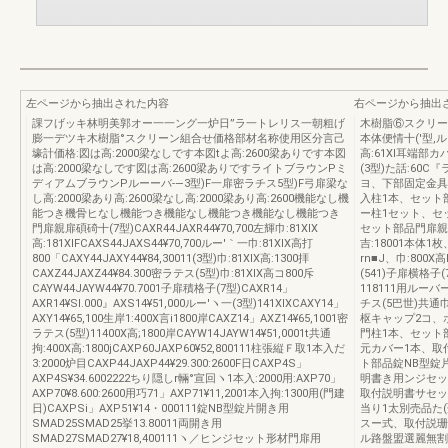
左ページから抽出された内容
右ページから抽出
課フげッキ林明美郭オー一一ング一炉日”ラ一トレリス一朝粗げ
木樹脂⑥スクリー
膨一デツキ木樹脂°スクリーン組合せ価格部材名称使用区分言己
本体便情十(′型,ル
壕計価格:図は高:2000梁なしです本図tよ高:2600梁ありです本図
高:61Xl耳端部
は高:2000梁なしです図は高:2600梁ありですライトブラウンPミ
(3型)た話:60C
ディアムブラウンPルーーバ‐―3型)F一扉密ラチス5型)F弓扉梁な
ヨ、下部固定金具
し高:2000梁あり高:2600梁なし高:2000梁あり高:2600機能なし機
入柱1本、セット
能つき機骨ヒなし機能つき機能なし機能つき機能なし機能つき
ー柱1セット、セット
門扉親扉碩碕十(7型)CAXR44JAXR44¥70,700左輝巾:81XIX
セット部品門扉親扉師
高:181XIFCAXS44JAXS44¥70,700ルー′｀一巾:81XIX高打
吉:18001本体
800「CAXY44JAXY44¥84,30011(3型)巾:81XIX高:1300拝
rn■J、巾:800X
CAXZ44JAXZ44¥84.300密ラテス(5型)巾:81XIX高コ800斥
(541)子扉横格子(
CAYW44JAYW44¥70.7001子扉積格子(7型)CAXR14」
118111用ルーバー(
AXR14¥Sl.000』AXS14¥51,000ルー′ヽ一(3型)141XIXCAXY14」
チス(5巴世)共通巾
AXY14¥65,100生岸1:400X言i1800岸CAXZ14」AXZ14¥65,1001密
枢キャップ2コ、
ラテス(5型)11400X高;1800岸CAYW14JAYW14¥51,0001t共通
門柱1本、セット
拘:400X高:1800jCAXP60JAXP60¥52,800111柱張縦Ｆ取1本入だ
元カバー1本、取付
3:2000炉目CAXP44JAXP44¥29.300:2600F日CAXP4S」
ト部品錠NB型錠
AXP4S¥34.6002222ちり隠しr輛°宣回ヽ1本入:2000用:AXP70」
明書き用ンジセッ
AXP70¥8.600:2600用巧71」AXP71¥11,2001本入拘:1300用(門建
取付説明書サセット
日)CAXPSi」AXP51¥14・000111錠NB型錠片開き用
当り1太別売品た(
SMAD25SMAD25挙13.80011両開き用
スー式、取付説珊
SMAD27SMAD27¥18,400111ヽ／ヒンジセット形材門扉用
ル路盤盟選麗無割