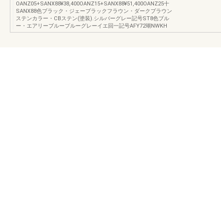
OANZ05+SANX88¥38,400OANZ15+SANX88¥51,400OANZ25十
SANX88色ブラック・ジェーブラックフラウン・ダークブラウン
ステンカラー・CBステン(塗装).シルバーグレー記号ST8色ブル
ー・エアリーブルーブルーグレーイエ回一記号AFY72瑚NWKH