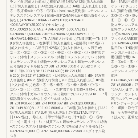
ランド角型(前入れ前出し)横型YAll型1横型YA12型(前入れ前出
BA・BM型用)G
し)￨(前入れ後出し)TA4型(前入れ後出し)UAl型(上入れ上出し)色
ケット(ナチュランド
③・⑥,①⑤o①・①⑤・①'①の中∞中ｍ材質樹脂+ステンレスス
UAl(側面付)
テレスステンレスアルミ競物+形材ZAM鋼ホ反号格記価ダイヤル
①③,①・③・⑥
錠なし)ANZll¥28.100)ANZ12¥28,100のANZ04¥30‐
①・③・⑥・①・
400⑤AWY01¥25,000ダイヤル錠つき
物ステンレスアル
OARB33¥23,600OANZll+SANX88¥31.500OANZ12十
価格フックA:OAR
SANX88¥31,500OANZ04十SANX88¥33,800OAWY01+ミ
ト:①ARB32¥7,800
ANXRA¥28,400ポストTNlA型(前入れ後出し)TNlB型(R)十TNlB型
フックA:OARB3
(L)(前入れ後出し・右勝手)￨(前入れ後出し=左勝手)TN2B型(R)
ト:OARB34¥7,8
(前入れ後出し・右勝手)TN2B型(L)(前入れ後出し・左勝手)色
型用TA・TN型
⑤・①・③⑤・①・③③・①・⑥⑥・①・⑥③・①・⑥材官ア
ーン調ポールにも対
リレミ鋳物十ステンレスアルミ鋳物十ステンレスアリレミ鋳物
用(側面付用)UA・
キステンレスアルミ鋳物十ステンレスアルミ鋳物十ステンレス
③・①o③・⑥・
記号価格ダイヤル齢なtフDBHZ15¥39,500ダイヤル錠つき`う
⑥③・◎・①⑥・
BHZlll瑠4.000(うBHZ121Y44.600(うBHZ211判
ステンレスステン
6.200()BHZ221¥46.200ポストUNlB型(上入れ前出し)BNlB型(前
価格
入れ後出し)BN2B型(前入れ前出し)UBl型(上入れ前出し)UB2型
OAAK84¥5,500O
(上入れ前出し)色⑥・⑤・⑥・⑥⑥・①・⑥・⑥⑥・①,①・
Z81¥5,500O
⑥①・⑥・〇・①①・⑥。○・①材管アルミ箭物+形材+fdrR旨
号が入レ)ます。例
アルミ鋳物十ガルバリウムアルミ鏡物十ガルバリウムFRPFRP号
ラック・カントリ
格記価ダイヤル齢なしダイヤル錠つきの
装)モスグリーン
BHZ311¥Sl.ooo()BHZ411¥3St6661)BHZ421瑠S.000t)B」
Pサンディージラ
Z011¥49.800()B」Z021¥49.800ポストTA5型(前入れ後出し)TA5R
立・運搬・取付工
型(前入れ右出し)TA5L型(前入れ左出し)写真はTA5L型です。
故、ケガ等を防止
￨￨TA5R型は、‐取出し￨‐￨甲ず準勝手々な!,球rt色③・①・⑥命・
く読んで、正常な
〇・∩)・電り・)・6b・材質アルミ鏡物十ステンレスアルミ鋳物
+ステンレスアルミ鎌物+ステンレス号格記価タイヤル都な￨ン
OANZ05¥35,000〔〕ANZ15¥48,000ЭANZ25¥48,000ダイヤル錠
つき