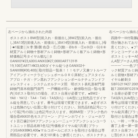
左ページから抽出された内容
右ページから抽出
ポストポストBMl型(前入れ・前後出し)BMZ型(前入れ・後出
四路中一Ⅲ付取鵬
し)BA13型(前後入れ・前後出し)BA14型(前後入れ・前後出し)母
理が施されており
￨‐■1寵妻￨￨li:李:襲i襲:色③・①,①(動・存b⑤・①o③(D・G)①⑥
意ください。●ブ
材質アルミ鋳物十形材アルミ鋳物+形材アルミ板アルミ鋳物+形
テンとコーディネ
材価格記号タイヤル観な￨タ
ポストミッキーA
OANX01¥23,600①ANX02¥27,000OART131半
んA型プーさんB
19,100①ART14¥23,600ダイヤル錠つきOANX02十
一一一¨一一色ブ
SANX88(¥30,400)￨取付部品一覧表！！！モデノ又兼ツトルーフ
ック材質アルミ鋳
アイアンティークラピッシュポールＯＲＣ床材ピュアスタイル
ルミ箭物+形材ア
アプロ︲チガ︲デン黒れフアンクションポールナチュフンドフ
イヤル齢刺タ
ォレスティｅ，システムオルテーヌ照 明ポスト表札形材門扉
SBFG211¥27.200
鋳物門扉木樹脂門扉門 一戸機能ポ司レ・齢悌取付品―覧rを案
殺7.200SBFG
内￨0ポスト取付けの場合、ポスト台座が必要です。●BM2・
ト台座が必要です。●
YAll・YA12・TA4・TA5・TA5(R/L)・UAl型には別売品でダイヤ
TA5(R/L)U
ル錠を用意しています。番号は現場で変更できます。●必ずポス
番号は現場で変更
トは危険のない位置に取り付けてください。別売品E色記号につ
り付けてください
いて0記号の頭には色記号が入ります。例)BMl型・ブランク色の
ヤル錠共通(ブラッ
場合⑥ANX01色モスグリーン・グリーンホワイト・ジェーホワ
取付ける場合は専
イト言己壕計GHフアンクション一二ューフアンクションユ一ラ
い。一幹，一亨ル
トユニット部品名称1色1記号価格ダイヤル錠1共通￨ブラッ
書丁上者一犀一雷
ク)ISANX88¥3,400●マルコポールにポストを取付ける場合は専
ポスト台座フックA
用部品が必要です。本文101東をご参照ください。ポストナチュ
じ型(ポストBA・