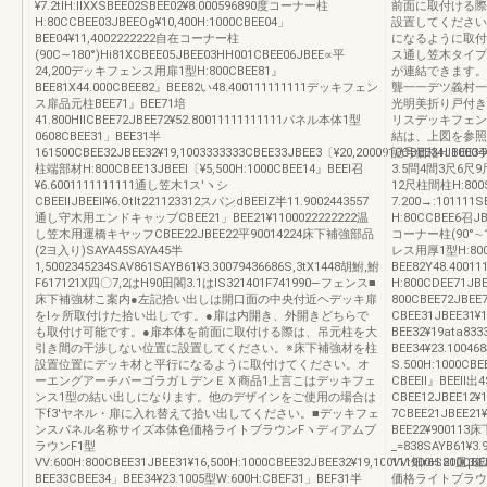
¥7.2tlH:llXXSBEE02SBEE02¥8.000596890度コーナー柱
前面に取付ける際
H:80CCBEE03JBEEOg¥10,400H:1000CBEE04」
設置してください
BEE04¥11,4002222222自在コーナー柱
になるように取付
(90C∼180°)Hi81XCBEE05JBEE03HH001CBEE06JBEE∝平
ス通し笠木タイプ(H
24,200デッキフェンス用扉1型H:800CBEE81』
が連結できます。段差
BEE81X44.000CBEE82』BEE82い48.400111111111デッキフェン
聾一一デツ義村一
ス扉品元柱BEE71』BEE71培
光明美折り戸付き
41.800HllCBEE72JBEE72¥52.80011111111111パネル本体1型
リスデッキフェン
0608CBEE31」BEE31半
結は、上図を参照
161500CBEE32JBEE32¥19,1003333333CBEE33JBEE3〔¥20,2000910CBEE34JBEE34¥
記号価格H:100
柱端部材H:800CBEE13JBEEl〔¥5,500H:1000CBEE14』BEEl召
3.5問4間3尺6尺
¥6.6001111111111通し笠木1ス′ヽシ
12尺柱間柱H:800S
CBEEllJBEEll¥6.Otlt221123312スパンdBEElZ半11.9002443557
7.200→:10111
通し守木用エンドキャップCBEE21」BEE21¥1100022222222温
H:80CCBEE6召JB
し笠木用運橋キヤッフCBEE22JBEE22平90014224床下補強部品
コーナー柱(90°∼1
(2ヨ入り)SAYA45SAYA45半
レス用厚1型H:800C
1,5002345234SAV861SAYB61¥3.30079436686S,3tX1448胡鮒,鮒
BEE82Y48.40
F617121X四〇7,2はH90田閣3.1はlS321401F741990―フェンス■
H:800CDEE71JB
床下補強材こ案内●左記拾い出しは開口面の中央付近ヘデッキ扉
800CBEE72JBE
をlヶ所取付けた拾い出しです。●扉は内開き、外開きどちらで
CBEE31JBEE31¥
も取付け可能です。●扉本体を前面に取付ける際は、吊元柱を大
BEE32¥19ata833
引き間の干渉しない位置に設置してください。※床下補強材を柱
BEE34¥23.100
設置位置にデッキ材と平行になるように取付けてください。オ
S.500H:1000C
ーエングアーチパーゴラガＬデンＥＸ商品1上言こはデッキフェ
CBEEll』BEEll出
ンス1型の結い出しになります。他のデザインをご使用の場合は
CBEE12JBEE12
下f3′ヤネル・扉に入れ替えて拾い出してください。■デッキフェ
7CBEE21JBEE
ンスパネル名称サイズ本体色価格ライトブラウンFヽディアムブ
BEE22¥90011
ラウンF1型
_=838SAYB61¥
VV:600H:800CBEE31JBEE31¥16,500H:1000CBEE32JBEE32¥19,100VV:900H:800CB
111畑r6S21
BEE33CBEE34」BEE34¥23.1005型W:600H:CBEF31」BEF31半
価格ライトブラウ