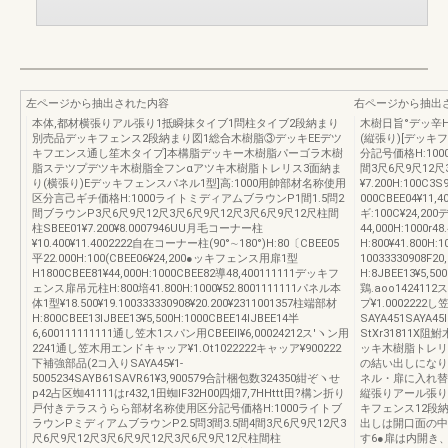
左ページから抽出された内容
右ページから抽出
本体,都材横張りアル張り1抵瞬抹タイブ1問柱タイブ2段納まり
木樹日旨°デッ辛
別売品デッキフェンス2段納まり図1総合木樹脂③デッキEEデツ
(縦張り)[デッキ
キフエンス通し笙木タイプ]本構脂デッキー木樹脂パーゴラ木樹
分記号価格H:10
脂ステツプデツキ木樹脂全フンαアツキ木樹脂トレリス3面納ま
間3尺6尺9尺12尺
り(横張り)Eデッキフェンスパネル1型]高:1000用帥部材名称使用
¥7.200H:100C
区分言己ギチ価格H:1000ライトミディアムブラウンP1間1.5問2
000CBEE04¥11
間ブラウンP3尺6尺9尺12尺3尺6尺9尺12尺3尺6尺9尺12尺柱間
ギ:100C¥24,2
柱SBEE01¥7.200¥8.0007946UU月毛コーナー柱
44,000H:1000
¥10.400¥11.4002222自在コーナー柱(90°∼180°)H:80〔CBEE05
H:800¥41.800H
平22.000H:100(CBEE06¥24,200●ッキフェンス用扉1型
10033330908F2
H1800CBEE81¥44,000H:1000CBEE82導48,400111111デッキフ
H:8JBEE13¥5,5
ェンス扉吊元柱H:800培41.800H:1000¥52.8001111111パネル本
鶏.aoo142411
体1型¥18.500¥19.100333330908¥20.200¥2311001357柱端部材
プ¥1.000222
H:800CBEE13IJBEE13¥5,500H:1000CBEE14IJBEE14半
SAYA451SAYA4
6,600111111111通し笠木1スパン用CBEEll¥6,00024212ス′ヽン用
StXr31811
2241通し笠木用エンドキャッア¥1.Ot1022222キャッア¥900222
ッキ木樹脂トレリ
下補強部品(2コ入りSAYA45¥1‐
の結い出しになり
5005234SAYB61SAVR61¥3,900579合計梱包数324350紺ぞヽせ
ネル・扉に入れ替
p42占区蜘41111はr432,1田蜘lF32H00四畑7,7HHttt田?構ン折り
縦張りアール張り
戸付きテラスうらら部材名称使用区分記号価格H:1000ライトブ
キフェンス12段納ま
ラウンPミディアムブラウンP2.5問3間3.5間4間3尺6尺9尺12尺3
出しは開口面の中
尺6尺9尺12尺3尺6尺9尺12尺3尺6尺9尺12尺柱間柱
す6●扉は内開き