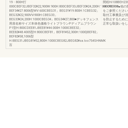
19・800H打
間程Hi108BEH
000CBEF32JBEF32¥22,900W:900H:800CBEF33JBEF33¥24,200H:1000CBEF34』
HH0¥8.800
BEF34¥27.8006型WV:600CBEG31」BEG31¥19.800H:1CBEG32」
をご参照ください
BEG32¥22,900VVi900H:CBEG33」
取付工事費及び消
BEG33¥24,200H:1000CBEG34」BEG34¥27,800■デッキフェンス
を防止するために
用扉名称サイズ本体色価格ライトブラウンPディアムブラウン
正常な取扱いをして
P1型H:800CDEE81JBEE81¥44.000H:1000CBEE32」
BEE82¥48.4005型H:800CBEF81」BEF81¥52,300H:1000)BEF82」
BEF82¥58,1006型
H:IBEG31JBEG81¥52,800H:1000CBEG82JBEG82¥sa.loo754SHNMK
百