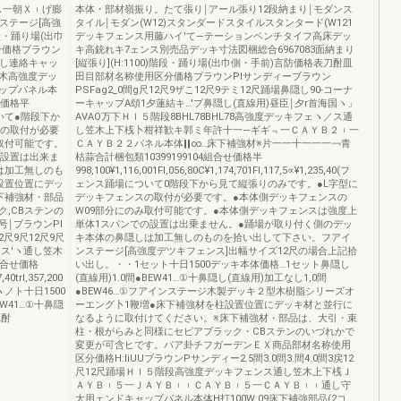
ス一朝Ｘ︲げ膨
本体・部材嶺振り。たて張り￨アール張り12段納まり￨モダンス
ステージ[高強
タイル￨モダン(W12)スタンダードスタイルスタンタード(W121
階段・踊り場(出巾
デッキフェンス用藤ハイ′て―テーションベンチタイフ高床デッ
分価格ブラウン
キ高銃れキ7ェンス別売品デッキ寸法図梱総合6967083面納まり
鼻隠し連絡キャッ
[縦張り](H:1100)階段・踊り場(出巾側・手前)言防価格表刀酎皿
笠木高強度デッ
田目部材名称使用区分価格ブラウンPIサンディーブラウン
ップパネル本
PSFag2_0間g尺12尺9ザこ12尺9テミ12尺踊場鼻隠し90‐コーナ
せ価格平
ーキャップA頌1夕蓮結キ…′プ鼻隠し(直線用)昼臣￨夕r首海国ヽ」
場について●階段下か
AVAO万下Ｈｌ５階段8BHL78BHL78高強度デッキフェヽ／ス通
スの取付が必要
し笠木上下桟卜柑祥歓キ郭ミ年許十一―ギギ﹃一ＣＡＹＢ２︲一
取付可能です。
ＣＡＹＢ２２パネル本体‖‖∞…床下補強材※片一一十一一一￢青
の設置は出来ま
枯蒜合計梱包類10399199104組合せ価格半
は加工無しのも
998,100¥1,116,001Fl,056,80C¥1,174,701Fl,117,5∝¥1,235,40(フ
設置位置にデッ
ェンス踊場について0階段下から見て縦張りのみです。●L字型に
下補強材・部品
デッキフェンスの取付が必要です。●本体側デッキフェンスの
,CBステンの
W09部分にのみ取付可能です。●本体側デッキフェンスは強度上
￨ブラウンPI
単体1スパンでの設置は出乗ません。●踊場が取り付く側のデッ
12尺9尺12尺9尺
キ本体の鼻隠しは加工無しのものを拾い出して下さい。フアイ
1ス′ヽ通し笠木
ンステージ[高強度デツキフェンス]出幅サイズ12尺の場合上記拾
組合せ価格
い出し。・・1セット十日1500デッキ本体価格…1セット鼻隠し
40trl,357,200
(直線用)1.0間●BEW41…①十鼻隠し(直線用)加工なし1,0間
ノト十日1500
●BEW46…①フアインステージ木製デッキ２型木樹脂シリーズオ
W41…①十鼻隠
ーエング卜1鞭増●床下補強材を柱設置位置にデッキ材と並行に
K酎
なるように取付けてください。※床下補強材・部品は、大引・束
柱・根がらみと同様にセピアブラック・CBステンのいづれかで
変更が可含ヒです。パア卦チフガーデンＥＸ商品部材名称使用
区分価格H:liUUブラウンPサンディー2.5間3.0間3.間4.0間3戻12
尺12尺踊場Ｈｌ５階段高強度デッキフェンス通し笠木上下桟Ｊ
ＡＹＢ︲５一ＪＡＹＢ︲︲ＣＡＹＢ︲５一ＣＡＹＢ︲︲通し守
太用ェンドキャップパネル本体H打100W:09床下補強部品(2コ