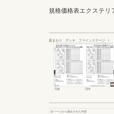
規格価格表エクステリア編_20
庭まわり デッキ ファインステージ
728
729
左ページから抽出された内容