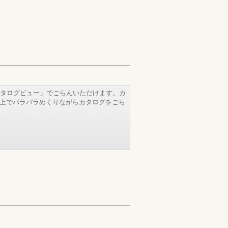
タログビュー」でごらんいただけます。カ
b上でパラパラめくりながらカタログをごら