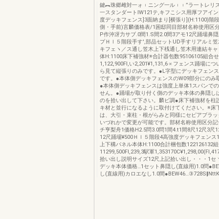
鍵︻珠郷雌対一ォ︲ニング一ル︲︲”ラ一トレリ
一スタンダートIW121テ,キフこシス用厚フアイン
度デッキフェンス]3面納まり[横張り](H:1100)
側・手前)言麟価格表/1困邸同目部材名称使用区
P作沖冴力サブ.0間1.S間2.0間3アモ12尺踊場
プＨｌ５階段手す',部品セットUD手すリアルミ
キフェヽ／ス通し笠木上下桟通し笠木用連結キャ
体H:1100床下補強材※合計器包数95106105組合
1,122,900Fl,い2,201¥1,131,6∝フェンス踊
ら見て縦張りのみです。●L字型にデッキフェン
です。●本体側デッキフェンスのW09部分にのみ
●本体側デッキフェンスは強度上単体1スパンで
せん。●踊場が取り付く側のデッキ本体の鼻隠し
のを拾い出して下さい。麟ビ調●床下補強材を柱
キ材と並行になるように取付けてください。※床
は、大引・束柱・根がらみと同様にセピアブラック
いづれかで変更が可能です。部材名称使用区分記号
チ亨梨舟1価格H2.5問3.0問1間4.t1間8尺12尺3尺
12尺踊場¥500Ｈｌ５階段4高強度デッキフェンス
上下構パネル本体H:1100合計梱包数122126132
11299,500Fl,239,3駅軍1,353170C¥1,298,00(Fl,417,
拾い出し説明サイズ12尺上記拾い出し・・・1セヽ
デッキ本体価格…1セット鼻隠し(直線用)1.0問●BE
し(直線用)カロエなし1.0間●BEW46…③728S‖Ntt