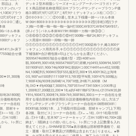
・部品は、大
デッキ２型木樹脂シリーズオーエングアーチパーゴラガトデン
Bステンのいづ
ＥＸ商品部材名称使用区分H:ブラウンPサンディーブラウンP価
10EXlブラウ
格3.0間3尺9尺12尺3アこ8尺9テミデッキフェンス柱〇◎①〇
12尺3尺6すこ3
③O②O③①〇〇〇②OO通し笠木上下桟珊一帥一パネル本体
〇O①②O〇通し
W:06H:800③③③③③③③⑥③③③③③③③③2型(非桁)3型(ラチ
本体
ス)蜘一巾卿一蜘一蜘一蜘一伽H打000CAYB37CAYB470AYB57』
000パネル本体
(井Jイラ￨パネル本体Wil19H:800帥一カ蜘一帥③③〇
Ⅲ000デッキフェ
◎④⑥⑥①③②③①⑥⑥①⑫H打000蜘一蜘F24,801デッキフェ
1000デッキフ
ンス用扉H:800抑一抑蜘一蜘一帥
①①①①①①①①①①①①①①①①H打000栞柿ラチ,略3,800デ
1411,0∝床下
ッキフェンス用亮吊手,キ①①①①①①①①①①①①①①①①床
7550組合せ価
下補強材※合計楢包致○印はどちらかをお選びください。
30595474608057組合せ価格1型・2型r4081em
靱,300499,3001458,900547900巧07,研榔,Hj0493,500W94,500巧
551900F651,900r746j900F842,朝凶Hコ00CY4491em452,500歌
N4,100昭判5,900W07則F555,狐対孔300▼59,400Y362,は洵埼
700▼01,300海
OS,900″∞1500判111100F913,7仰3型平N滑,100Y479,500報お
7,900F436j903埼26抑崎14,700“Ⅲ惚,2H将71,600単《M
Xl埼
洵,OtD▼49j400線7,300016,700″051lmF734150tHコOIXl率ほ
1,200埼27,200聴22,200▼18,a的F4811蜘F573tmLr2131kW20,帥
91卸埼261800犯
Y816,900473,300埼74,300r769,300F865,300ヨーナー自在柱を使
使用区分価格相包内
用する場合部材名称使用区分説岩価格梱包内容拾い出し方法ブ
コーナー自在柱
ラウンPサンディ中ブラウンPコーナー自在柱H:08用IBEX81〕
品6個、部材キャ
BEX81細,500柱1本、上下桟取付部品6個、部材キャンプ(上下用)
l――1柱…①l
各2個、取付ビス￨コーナー自在柱…①l←→1柱…OI十1柱取付部
…①H:10用〕
品…①l十1通し笠木90°コーナーキャップ…①lH:10用Y40,700※2面
出しから、lヶ所に
納ま',・3面納まりの拾い出しから、lヶ所につき上記数量を入れ
百
替えてくださぃSHNM挙百705●表示価格は部材標準価格で、組
立・運搬・取付工事費及び消費税は含まれてお￨りません。●事
故、ケガ等を防止するために「使用上、施工上のご注意」をよ