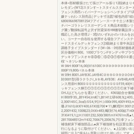
本体=部材横張けたて張けアール張り12段納まり
レモダン(W12)スタンす―トスタイルスタンター
フェンス用昂ハイパーテーショシベンチタイプ1
嫌テッわIシス別売品￨デッキ寸法図1裾包内容1総
6806966987081254フアイン一ス一チ十土ジ
チパーゴラトレリスガーデンＥＸ商品木樹脂シリ
グ騰ゾ翻採転認号よ沢ず肘梁深吊!88搬挙騰設淳
職応した高さ理理J・3型のいずれかのパネルを
い。コーナー自在柱を使用する場合フアインステ
ードスタイルデッキフェンス]3面納まり扉中央設置
調格子タイプスタンダード(W÷06・09)部材価
区分価格H:800。1000ブラウンFサンディ中ブラウン
デッキフ丁ンスオキ④③⑥〇⑤②③①⑥⑥O②通
桟′ヽネツレ本体
W:06H:800F16,00(Ⅲ16100C③③③③③③③③③
000F19,800パネル本体
W:09H:8001JAYB3CJAYB4C②④⑤①③⑤②②O⑥⑥F1
対0001型(尋ラテラクr_lrキ布,AYB38〕AVB48,A
ンス用扉H:800①①①①①①①①①①①①F59,40(Hコ
ッキフェンス輝①①①①①①①①①①①①末下補
OHJはどちらかを選ひください。4365組合せ価格
H:800学3S,,帥Y454,lm町1,帥1412,研608,9は40S
2,30014SC,3∞白SS4,9引Hコ000r395,400Y493,m
珊Jl1610,6tXlY400,61Xl拙700▼11,酬3型H:30
2,200Y432,100鳩23,OtXlr483,8駅対74,400組71
31Xl419,1はH:l1001232,500r3801mY4761m馬●1
28170048512mY432,700679,200676,7引
補強材床下補強部品ム●床下補強材を柱設置位置
行になるように取付けてください。●上記拾い出
端部に出入□扉をlヶ所取り付けた拾い出しです。