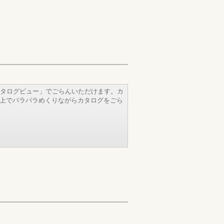
タログビュー」でごらんいただけます。カ
b上でパラパラめくりながらカタログをごら