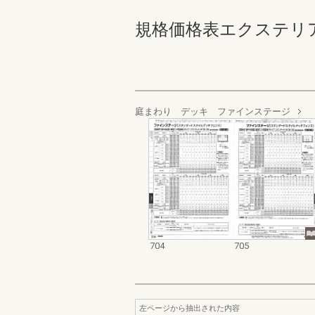
規格価格表エクステリア編_20
庭まわり デッキ ファインステージ
704
705
左ページから抽出された内容