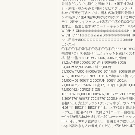
外開きどちらでも取付け可能です。※床下補強材
引・東柱・根がらみと同様にセビアブラック・C
れかで変更が可含ヒです。部材名称使用区分価格H,
ンP1斬第_51里4.0臨3尺8尺9尺12尺3ア【8rこ8尺
テモ12尺デッキフェンス柱②③①〇③O⑫O③①
笠木上下桟通し笠木90°コーナーキャンプ′ヽネル
W:06H:81Xl③③③③③③③③◎③③③③③③③Hコ
Wi09H:81111③⑤②③④⑥⑥O⑥②③①⑥③①②H
ンス用扉H:800①①①①①①①①①①①①①O①①H:
ェンス用
①①①①①①③①①①③①①①①①,BEX34CDEX34
補強材※合計相包致○印はどちらかをお選びく3847
格1型・2型H:300HD9,700607,200603,7側軒
91,2∞Y458,300652,301W49,800海06,900海
04,400▼∞,900798400埼53,800海
51,300W47,800HH000WSC,3011馬54,900海58,卿
W62,1011W02,700709,90tF814,m埼54,600海53,
04,800▼08,900判12,0003型H:800約1,000馬
71,800462,700Y436,300衛17,1001好00,帥判81,u
72,500462,400F525,21X海
161100WOS,000HH000Y432,101F772121XF52
3,300F5761加埼731700耳7701200部材名称
容拾い出し方法ブラウンFナンディ中ブラウンP
H:08用〕BEX31〕BEX31柱1本、上下桟取付部
ップ(上下用)各2イロ、取付ビス￨コーナー自在柱①
十1ゃ黙■部品IcJ十通し笠木90°コーナーキャップ
BEX32円0,700※ク面納まり。3面納まりの捨い
つき上記数きを入れ春えてくださぃ^704SHNttK