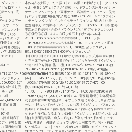
モダンスタイア
本体=部材横振り。たて振り￨アール張り12段納まり￨モダンスタ
ド十W12テッキ
イル￨モダン(W12)￨スタカ1魅家"ァッキフェンス用耳ハイナt―
高床デッキ1高
テーションベンチタイフ高床デッキ高強度デッキフェシス別売
合
品デッキ寸法図1梱包内容1総合688698708734735736フアイン
木製デッキ２型アー
ステージ[スタンダ…ドスタイルデッキフェンス]3面納まり扉中央
ーズオーエン
設置[縦張り]木質調格子タイプスタンダード(W:06・09)部材価格
ッキフェンス柱
表部材名称使用区分価格ブラウンPげ効181デッキフェンス柱
お選びくださ
④⑥③①⑤②③O⑥⑥①〇通し笠不上ド積パネル本体
ージ[スタンダ
W:06H:800③③③③③③③③③③③③H」000lrtJ(ラチ
[横張り]木質
ス)H:800②③⑥①③⑤②②④⑥⑥脚Hコ000ァッキフェンス用扉
格表部材名称使用
H:800①③①①①①①①①①①①H」0001型(留ラテス)2r_l(十
P1.5間2.0間
桁)JBEX521CBEX52¥61,600デッキフェンス斥
し笠木上下
①①③①①①①①①O①①独納まり用柱キャップ(扉柱単独触ま
り専用床下補強材※79計相包数○印はどちらかを選びください。
③③③Hコ
44範43組合せ価格1型・2型H:800Y257f700WSe17mt448,7は
r3,2.401Y408r400403141的4331400F381,900鳩孔900報拓
9,300F24,800r24,800F2■5mH
2,900448H900H打lXlll瑠88,900ヽ増1抑r4931101R〕崎,98Y449
YB53デッキフェ
抑村11100453171kく〕的1700W121300率判3,900▼硫海m3型
000JBEX42デ
H:800親4879的細1300r426,7Ct800,38489,700Y473,100
強材※計笹包雲
糊,SЮЮR)崎1蜘Y435,900対24,300埼
1型・2型
131700H:llDllF280,138r471,101434,3H抑,030猟乾Sf300報辺
,300町
1,300884,3は480,300対761m崎71300寵寵鋼:飛誉所禁落喬偏段
402,MXlr5561
沢ず肘黎裸韓!88騨鑑設挙ッキフェンス柱に対応した高さの1型
01251細的日四
セ型!・3型のいずれかのパネルをお選びください。中フェンス:
400蕊、
謡J床下補強材床下補強部品灘剣●床下補強材を柱設置位置にデ
,201鳩
ッキ材と並行になるように取付けてください。●上記拾い出しは
幸フェンス障筆期床下
開口側側面端青既こ出入口扉をlヶ所取り付けた拾い出しです。
にデッキ材と並
●扉は内開き、外開きどちらでも取付け可能です。※床下補強
しは開日側側面
材・部品は、大ヨ￨・東柱・根がらみと同様にセビアブラック・
●扉は内開き、
CBステンのいづれかで変更が可能です。フアインステージ木製