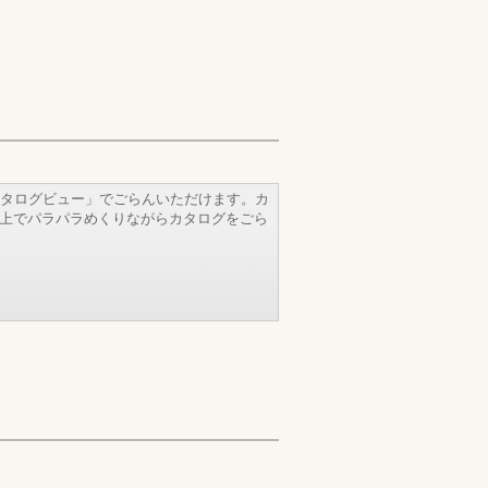
タログビュー」でごらんいただけます。カ
b上でパラパラめくりながらカタログをごら