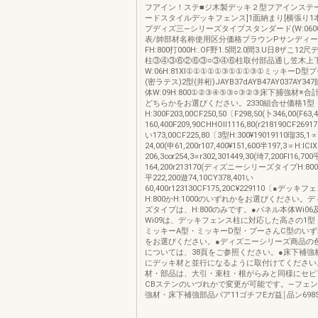
フアイン！ステ■ジ木製デッキ２型フアインステー
ードスタイルデッキフェンス]1面納まり[横張り1
プディズ三―シリーズタイプスタンダード(W:060
表/帥部材名称使用区分価格ブラウンPサンディ
FH:800打000H:.OF野1.5間2.0間3.U日8ザこ1
柱③④③⑥②⑥③○③④⑥柱取付部品通し笠木上
W:06H:81Xl①①①①①③①①①③①ミッキーD型
(密ラテス)2型(井桁)JAYB37dAYB47AY037AY
体W:09H:800①②③④⑤③○③②③床下捕強材※
どちらかをお選びください。2330組合せ価格1型
H:300F203,00CF250,50〔F298,50(卜346,00(F63,
160,400F209,90CHHOll1116,80(r218190CF26917
い173,00CF225,80〔3型H:300¥19019110瑠35,1∝
24,00(申61,200r107,400¥151,600半197,3∝H:lC
206,3∞r254,3∝r302,301449,30(埼7,200Fl16,700
164,200r213170(ディズニーシリーズタイプH:800H
平222,200遊74,10CY378,401い
60,400r123130CF175,20C¥229110〔●デッ
H:800かH:1000のいずれかをお選びください。
ズタイプは、H:800のみです。●パネル本体Wi0
Wi09は、デッキフェンス柱に対応した高さの1型
ミッキーA型・ミッキーD型・プーさんC型のい
をお選びください。●ディズニーシリーズ商品の
については、38頁をご参照ください。●床下補強
にデッキ材と並行になるように取付けてください
材・部品は、大引・束柱・根がらみと同様にセピ
CBステンのいづれかで変更が可能です。―フェン
強材・床下補強部品パア11ゴチフEガ益￨品ン698SH