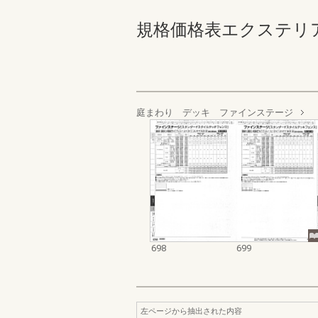
規格価格表エクステリア編_20
庭まわり デッキ ファインステージ
698
699
左ページから抽出された内容