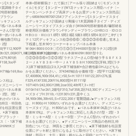
ジ[スタンダ
本体=部材横張け・たて振け￨アール張り2段納まり￨モダンスタ
本質調格子タイ
イル￨モダど【タンダード(W12)ァッキフェンス用臣ハイナ〔―
09)部材価格
テーカンベンチタイブ高床デッキるお震デッキフェンス別売品￨
ーブラウン
デッ6806966987001254フアインステージ[スタンダードスタイ
2尺デッキフェンス
ルデッキフェンス]1面納まり剛撮り1木質調格子タイプ・ディズ
下桟パネル本体
ニーシリーズタイプスタンダ由ド(W06009)部材価格表/嚇部材名
プーさんC型1型
称使用区分価格ブラウンFサンディーブラウンロH8ロロ・lDロロ
347帥一的パネル本
H:Bロロ・lllロロ1.0問1.5間2.0闘.5摘3.0間3.5間4.0□3アこ8ザミ9
合計梱包数①印は
テミ12尺デッキフェンス柱③④⑥⑥〇⑥③②③④⑥通し笠木上
・2型
下桟通し笠木90ウコーナーキャップパネル本体
40(平112,900平
W:06H:800①OO③〇①①①③①①HH0001型(留ラチス)2型(井
0tr321,00(¥371,80〔F69,400F122,200
桁)3型(ラチス)帥一的パネル本体Wi09H:8001型十2』
r279,801的
①②③④⑤⑥○①②③3型`ラチスブーさんCl型r秘ラ手ＳＢＦＸ３
IXF158,3∞平
２一ＪＡＹＢ３８一中一ＪＡＹＢ５８H:1000Z型(牙柿,3型(ラチ
平
ス)床下補強部品(2ヨ入)※床下補強材※合計栖包叡OHJはどちら
71軸r169,8∞
かをお選びください。3743409組合せ価格1型・2型平112,駅X聡
57,400806,900r354,41にr50,5∝H:101111Ⅲ122,201r276,弧
キフェンス柱は、
F329,41XF330,20tFl16,8003型H:81111挙
ディズニーシリー
1071401r242,00GY288,2∞r332,40t埒7,3∝H打
6及びパネル本体
Ol10rl1617αr261,2畑屯F310,7αF358,2区F63,30Cディズニーシリ
・2型。3型・
ーズタイブH:3110い1231301r231,皿中くユ
ずれかのパネル
34,900r386,30tr6S,S∝F222,200ド電襲隠錨J●デッキフェンス柱
色特注・特別色
は、H:800かH:1000のいずれかをお選びください。ディズニーシ
材を柱設置位置
リーズタイプは、H:800のみです。●パネル本体W:06及びパネル
。※床下補強
本体W:09は、デッキフェンス柱に対応した高さの1型・2型・3
アブラック・
型・ミッキーA型・ミッキーD型・プーさんC型のいずれかのパ
ス〔・1床下補
ネルをお選びください。●ディズニーシリーズ商品の色特注,特
iNttKゴ
別色については、38頁をご参照ください。●床下補強材を柱設置
位置にデッキ材と並行になるように取付けてください。※床下補
強材・部品は、大引・束柱・根がらみと同様にセウブラック・